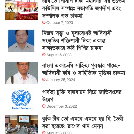
ঢাবি’তে পিসিপি ঢাকা মহানগর এর ৩১তম
কাউন্সিল সম্পন্নঃ সভাপতি জগদীশ এবং
সম্পাদক শুভ চাকমা
October 7, 2023
নিজস্ব সত্ত্বা ও মূল্যবোধই আদিবাসী
সংস্কৃতির শক্তিশালী দিক: একান্ত
সাক্ষাতকারে কবি শিশির চাকমা
August 8, 2023
বাংলা একাডেমি সাহিত্য পুরস্কার পাচ্ছেন
আদিবাসী কবি ও সাহিত্যিক মৃত্তিকা চাকমা
January 25, 2024
পার্বত্য চুক্তি বাস্তবায়ন নিয়ে জাতিসংঘের
উদ্বেগ
December 3, 2022
কুকি-চীন তো এমনে এমনে হয় নি, তৈরী
করা হয়েছে: রাশেদ খান মেনন
August 3, 2023