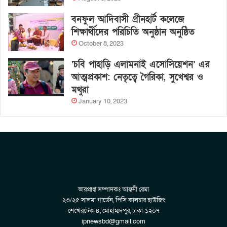
বনফুল আদিবাসী গ্রীনহার্ট কলেজে
শিক্ষার্থীদের পরিচিতি অনুষ্ঠান অনুষ্ঠিত
October 8, 2023
‘চবি পাহাড়ি এলামনাই এসোসিয়েশন’ এর
আত্মপ্রকাশ: নেতৃত্বে গৈরিকা, সুখেশ্বর ও
মথুরা
January 10, 2023
ভারপ্রাপ্ত সম্পাদকঃ আন্তনী রেমা
২৩/২৫ সালমা গার্ডেন, পিসি কালচার হাউজিং
শেখেরটেক-৪, মোহাম্মদপুর, ঢাকা-১২০৭
ipnewsbd@gmail.com