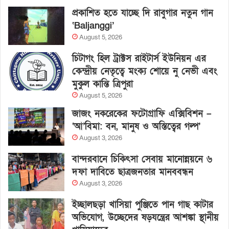
প্রকাশিত হতে যাচ্ছে দি রাবুগার নতুন গান
‘Baljanggi’
August 5, 2026
চিটাগং হিল ট্রাক্টস রাইটার্স ইউনিয়ন এর
কেন্দ্রীয় নেতৃত্বে মংক্য শোয়ে নু নেভী এবং
মুকুল কান্তি ত্রিপুরা
August 5, 2026
জাজং নকরেকের ফটোগ্রাফি এক্সিবিশন –
‘আ’বিমা: বন, মানুষ ও অস্তিত্বের গল্প’
August 3, 2026
বান্দরবানে চিকিৎসা সেবায় মানোন্নয়নে ৬
দফা দাবিতে ছাত্রজনতার মানববন্ধন
August 3, 2026
ইচ্ছালছড়া খাসিয়া পুঞ্জিতে পান গাছ কাটার
অভিযোগ, উচ্ছেদের ষড়যন্ত্রের আশঙ্কা স্থানীয়