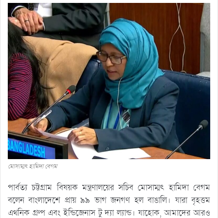
মোসাম্মৎ হামিদা বেগম
পার্বত্য চট্টগ্রাম বিষয়ক মন্ত্রণালয়ের সচিব মোসাম্মৎ হামিদা বেগম
বলেন বাংলাদেশে প্রায় ৯৯ ভাগ জনগণ হল বাঙালি। যারা বৃহত্তম
এথনিক গ্রুপ এবং ইন্ডিজেনাস টু দ্যা ল্যান্ড। যাহোক, আমাদের আরও