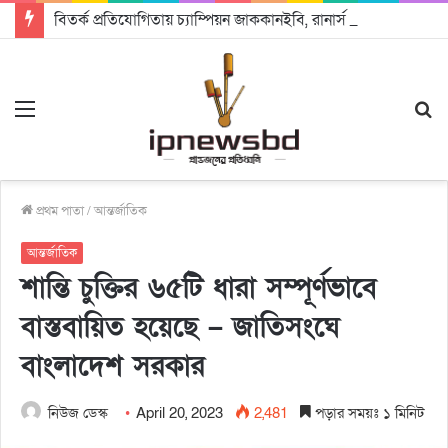
বিতর্ক প্রতিযোগিতায় চ্যাম্পিয়ন জাককানইবি, রানার্স আপ জিএসএফ
Menu
S
fo
প্রথম পাতা
/
আন্তর্জাতিক
আন্তর্জাতিক
শান্তি চুক্তির ৬৫টি ধারা সম্পূর্ণভাবে
বাস্তবায়িত হয়েছে – জাতিসংঘে
বাংলাদেশ সরকার
নিউজ ডেস্ক
April 20, 2023
2,481
পড়ার সময়ঃ ১ মিনিট