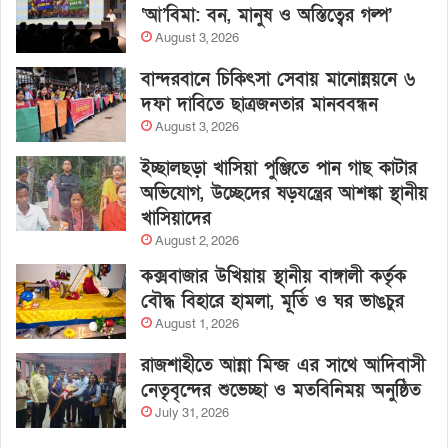
‘আ’বিমা: বন, মানুষ ও অস্তিত্বের গল্প’
August 3, 2026
বান্দরবানে চিকিৎসা সেবায় মানোন্নয়নে ৬
দফা দাবিতে ছাত্রজনতার মানববন্ধন
August 3, 2026
ইচ্ছালছড়া খাসিয়া পুঞ্জিতে পান গাছ কাটার
অভিযোগ, উচ্ছেদের ষড়যন্ত্রের আশঙ্কা স্থানীয়
খাসিয়াদের
August 2, 2026
কক্সবাজার উখিয়ায় স্থানীয় বাঙ্গালী কর্তৃক
বৌদ্ধ বিহারে হামলা, মূর্তি ও ঘর ভাঙচুর
August 1, 2026
রাজশাহীতে আন্না মিন্জ এর সাথে আদিবাসী
নেতৃবৃন্দের শুভেচ্ছা ও মতবিনিময় অনুষ্ঠিত
July 31, 2026