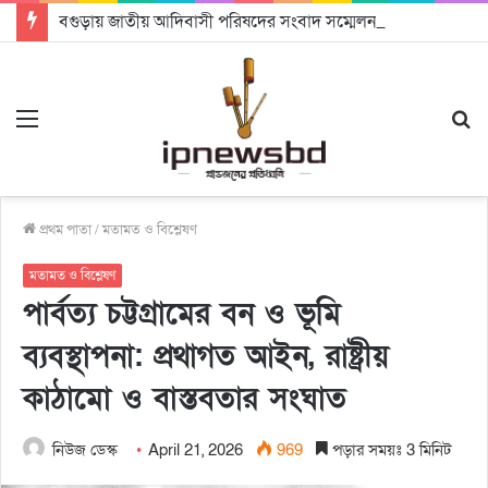
বগুড়ায় জাতীয় আদিবাসী পরিষদের সংবাদ সম্মেলন: সাংবিধানিক স্বীকৃতি, পৃথক মন্ত্রণালয় ও ভূমি কমিশন গঠনের দাবি
Menu
S
fo
প্রথম পাতা
/
মতামত ও বিশ্লেষণ
মতামত ও বিশ্লেষণ
পার্বত্য চট্টগ্রামের বন ও ভূমি
ব্যবস্থাপনা: প্রথাগত আইন, রাষ্ট্রীয়
কাঠামো ও বাস্তবতার সংঘাত
নিউজ ডেস্ক
April 21, 2026
969
পড়ার সময়ঃ 3 মিনিট