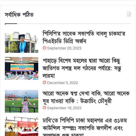
সর্বাধিক পঠিত
পিসিপি’র সাবেক সভাপতি বাবলু চাকমা’র
পিএইচডি ডিগ্রি অর্জন
September 20, 2023
পাহাড়ে বিশেষ মহলের দ্বারা আরো কিছু
জাতিগত সশস্ত্র দল গঠনের পর্যায়ে: সন্তু
লারমা
December 5, 2022
আরো অনেক স্বপ্ন দেখা বাকি, আরো অনেক
দূর যাওয়া বাকি : উক্রাচিং চৌধুরী
September 18, 2023
ঢাবি’তে পিসিপি ঢাকা মহানগর এর ৩১তম
কাউন্সিল সম্পন্নঃ সভাপতি জগদীশ এবং
সম্পাদক শুভ চাকমা