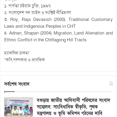
১. পার্বত্য চট্টগ্রাম চুক্তি, ১৯৯৭
২. বাংলাদেশ বন আইন ও সংশ্লিষ্ট নীতিমালা
৩. Roy, Raja Devasish (2000). Traditional Customary
Laws and Indigenous Peoples in CHT
৪. Adnan, Shapan (2004). Migration, Land Alienation and
Ethnic Conflict in the Chittagong Hill Tracts
ম্যাকলিন চাকমা
*কবি,গল্পকার ও প্রাবন্ধিক
সর্বশেষ সংবাদ
বগুড়ায় জাতীয় আদিবাসী পরিষদের সংবাদ
সম্মেলন: সাংবিধানিক স্বীকৃতি, পৃথক
মন্ত্রণালয় ও ভূমি কমিশন গঠনের দাবি