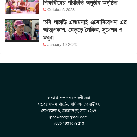
শিক্ষার্থীদের পরিচিতি অনুষ্ঠান অনুষ্ঠিত
October 8, 2023
‘চবি পাহাড়ি এলামনাই এসোসিয়েশন’ এর
আত্মপ্রকাশ: নেতৃত্বে গৈরিকা, সুখেশ্বর ও
মথুরা
January 10, 2023
ভারপ্রাপ্ত সম্পাদকঃ আন্তনী রেমা
২৩/২৫ সালমা গার্ডেন, পিসি কালচার হাউজিং
শেখেরটেক-৪, মোহাম্মদপুর, ঢাকা-১২০৭
ipnewsbd@gmail.com
+880 1931073213