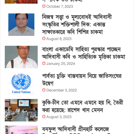
October 7, 2023
নিজস্ব সত্ত্বা ও মূল্যবোধই আদিবাসী
সংস্কৃতির শক্তিশালী দিক: একান্ত
সাক্ষাতকারে কবি শিশির চাকমা
August 8, 2023
বাংলা একাডেমি সাহিত্য পুরস্কার পাচ্ছেন
আদিবাসী কবি ও সাহিত্যিক মৃত্তিকা চাকমা
January 25, 2024
পার্বত্য চুক্তি বাস্তবায়ন নিয়ে জাতিসংঘের
উদ্বেগ
December 3, 2022
কুকি-চীন তো এমনে এমনে হয় নি, তৈরী
করা হয়েছে: রাশেদ খান মেনন
August 3, 2023
বনফুল আদিবাসী গ্রীনহার্ট কলেজে