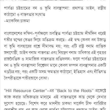
পার্বত্য চট্টগ্রামের বন ও ভূমি ব্যবস্থাপনা: প্রথাগত আইন, রাষ্ট্রীয়
কাঠামো ও বাস্তবতার সংঘাত
-ম্যাকলিন চাকমা
বাংলাদেশের দক্ষিণ-পূর্বাঞ্চলে অবস্থিত পার্বত্য চট্টগ্রাম দীর্ঘদিন ধরেই
গভীর দ্বন্দ্বের ভেতর দিয়ে অতিক্রম করছে। এই দ্বন্দ্ব কেবল বন উজাড়
বা ভূমি ব্যবহারের প্রশ্নে সীমাবদ্ধ নয়; বরং এটি রাষ্ট্র বনাম প্রান্তিক
জনগোষ্ঠী, আইন বনাম বাস্তবতা এবং নিয়ন্ত্রণ বনাম অধিকার এই বৃহত্তর
রাজনৈতিক ও সামাজিক বাস্তবতার প্রতিফলন। ফলে পার্বত্য চট্টগ্রামের
বন ও ভূমি ব্যবস্থাপনা বিশ্লেষণ মানে কেবল সম্পদ ব্যবস্থাপনার একটি
খণ্ডচিত্র নয়; বরং একটি অসম ক্ষমতার কাঠামো, ইতিহাস এবং নীতিগত
বৈপরীত্যকে গভীরভাবে বোঝা।
“Hill Resource Center”-এর “Back to the Roots” প্রজেক্টে
কাজ করার অভিজ্ঞতার মাধ্যমে এই বাস্তবতাকে কাছ থেকে দেখার
সুযোগ হয়েছে। বিশেষ করে মাননীয় চাকমা সার্কেল চীফ ব্যারিষ্টার
দেবাশীষ রায় এর কাছ থেকে পার্বত্য চট্টগ্রামের প্রথাগত আইন, ভূমি