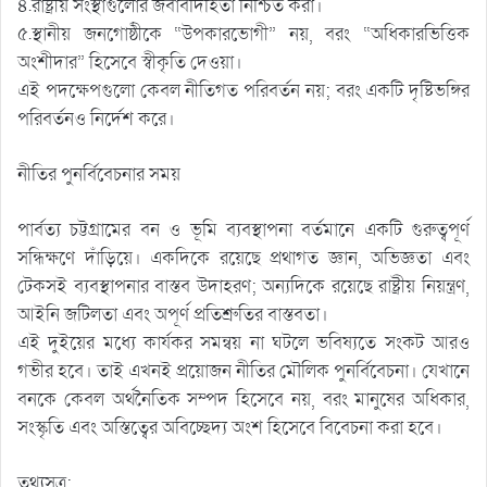
৪.রাষ্ট্রীয় সংস্থাগুলোর জবাবদিহিতা নিশ্চিত করা।
৫.স্থানীয় জনগোষ্ঠীকে “উপকারভোগী” নয়, বরং “অধিকারভিত্তিক
অংশীদার” হিসেবে স্বীকৃতি দেওয়া।
এই পদক্ষেপগুলো কেবল নীতিগত পরিবর্তন নয়; বরং একটি দৃষ্টিভঙ্গির
পরিবর্তনও নির্দেশ করে।
নীতির পুনর্বিবেচনার সময়
পার্বত্য চট্টগ্রামের বন ও ভূমি ব্যবস্থাপনা বর্তমানে একটি গুরুত্বপূর্ণ
সন্ধিক্ষণে দাঁড়িয়ে। একদিকে রয়েছে প্রথাগত জ্ঞান, অভিজ্ঞতা এবং
টেকসই ব্যবস্থাপনার বাস্তব উদাহরণ; অন্যদিকে রয়েছে রাষ্ট্রীয় নিয়ন্ত্রণ,
আইনি জটিলতা এবং অপূর্ণ প্রতিশ্রুতির বাস্তবতা।
এই দুইয়ের মধ্যে কার্যকর সমন্বয় না ঘটলে ভবিষ্যতে সংকট আরও
গভীর হবে। তাই এখনই প্রয়োজন নীতির মৌলিক পুনর্বিবেচনা। যেখানে
বনকে কেবল অর্থনৈতিক সম্পদ হিসেবে নয়, বরং মানুষের অধিকার,
সংস্কৃতি এবং অস্তিত্বের অবিচ্ছেদ্য অংশ হিসেবে বিবেচনা করা হবে।
তথ্যসূত্র: