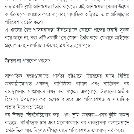
দ্বন্দ্ব একটি স্থায়ী অনিশ্চয়তা তৈরি করেছে। এই অনিশ্চয়তা কেবল উন্নয়ন
কার্যক্রমকে বাধাগ্রস্ত করে না; বরং সামাজিক অস্থিরতা এবং অবিশ্বাসের
পরিবেশও তৈরি করে।
এ ধরনের দ্বৈত শাসনব্যবস্থা দীর্ঘমেয়াদে কোনো পক্ষের জন্যই সুফল
বয়ে আনে না; বরং এটি একটি “গ্রে জোন” তৈরি করে, যেখানে আইনের
প্রয়োগ এবং ন্যায়বিচার উভয়ই প্রশ্নবিদ্ধ হয়ে পড়ে।
উন্নয়ন না পরিবেশ ধ্বংস?
সাম্প্রতিক বছরগুলোতে পার্বত্য চট্টগ্রামে উন্নয়নের নামে বিভিন্ন
অবকাঠামোগত প্রকল্প, বাণিজ্যিক বাগান এবং ব্যক্তিগত বন
ব্যবস্থাপনার সম্প্রসারণ লক্ষ্য করা যাচ্ছে। এগুলোকে উন্নয়নের প্রতীক
হিসেবে উপস্থাপন করা হলেও বাস্তবে এর পরিবেশগত ও সামাজিক
প্রভাব নিয়ে প্রশ্ন উঠছে।
বন উজাড়, জীববৈচিত্র্যের ক্ষয়, এবং ভূমি অবক্ষয়—এসব ঝুঁকি ক্রমশ
বাড়ছে। বাণিজ্যিক চাষ এবং মনোকালচার বন ব্যবস্থাপনা স্বল্পমেয়াদে
অর্থনৈতিক লাভ দিলেও দীর্ঘমেয়াদে পরিবেশগত ভারসাম্য নষ্ট করে।