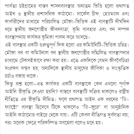
পার্বত্য চট্টগ্রামের বাস্তব শাসনব্যবস্থার অন্যতম ভিত্তি হলো প্রথাগত
আইন ও স্থানীয় প্রশাসনিক কাঠামো। সার্কেল চীফ, হেডম্যান এবং
কার্বারীদের মাধ্যমে পরিচালিত মৌজা-ভিত্তিক এই ব্যবস্থাটি দীর্ঘদিন
ধরে স্থানীয় জনগোষ্ঠীর জীবনযাত্রা, ভূমি ব্যবহার এবং বন সম্পদ
ব্যবস্থাপনায় কার্যকর ভূমিকা পালন করে আসছে।
এই ব্যবস্থার একটি গুরুত্বপূর্ণ দিক হলো এর কমিউনিটি-ভিত্তিক চরিত্র।
মৌজা বন বা কমিউনাল বন স্থানীয় জনগোষ্ঠীর সম্মিলিত ব্যবস্থাপনার
মাধ্যমে টেকসইভাবে রক্ষা করা হয়। এতে একদিকে যেমন জীববৈচিত্র্য
সংরক্ষণ সম্ভব হয়, অন্যদিকে স্থানীয় মানুষের জীবিকা ও সাংস্কৃতিক
চর্চাও বজায় থাকে।
কিন্তু প্রশ্ন হলো—এত কার্যকর একটি ব্যবস্থাকে কেন এখনো পূর্ণাঙ্গ
আইনি স্বীকৃতি দেওয়া হয়নি? বাস্তবে ব্যবস্থাটি সক্রিয় থাকলেও রাষ্ট্রীয়
নীতিতে এর স্বীকৃতি সীমিত। ফলে প্রথাগত আইন এক ধরনের “ডি-
ফ্যাক্টো” ব্যবস্থা হিসেবে টিকে থাকলেও “ডি-জুরে” বা আনুষ্ঠানিক
আইনি কাঠামোর বাইরে থেকে যায়। এটি কেবল নীতিগত দুর্বলতা নয়;
বরং অনেক ক্ষেত্রে পরিকল্পিত অবহেলা বলেও মনে হয়।