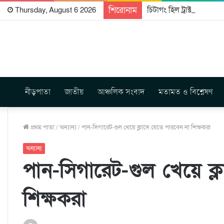
শিরোনাম
চিটাগং হিল ট্রাক্টস রাইটার্
Thursday, August 6 2026
নীড়পাতা
জাতীয়
আঞ্চলিক সংবাদ
মতামত ও বিশ্লেষণ
প্রথম পাতা
/
অন্যান্য
/
পান-সিগারেট-গুল খেয়ে ক্লাসে যেতে পারবেন না শিক্ষকরা
অন্যান্য
পান-সিগারেট-গুল খেয়ে ক্
শিক্ষকরা