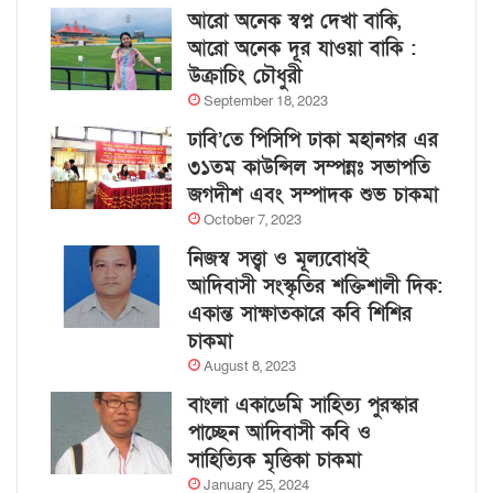
আরো অনেক স্বপ্ন দেখা বাকি,
আরো অনেক দূর যাওয়া বাকি :
উক্রাচিং চৌধুরী
September 18, 2023
ঢাবি’তে পিসিপি ঢাকা মহানগর এর
৩১তম কাউন্সিল সম্পন্নঃ সভাপতি
জগদীশ এবং সম্পাদক শুভ চাকমা
October 7, 2023
নিজস্ব সত্ত্বা ও মূল্যবোধই
আদিবাসী সংস্কৃতির শক্তিশালী দিক:
একান্ত সাক্ষাতকারে কবি শিশির
চাকমা
August 8, 2023
বাংলা একাডেমি সাহিত্য পুরস্কার
পাচ্ছেন আদিবাসী কবি ও
সাহিত্যিক মৃত্তিকা চাকমা
January 25, 2024