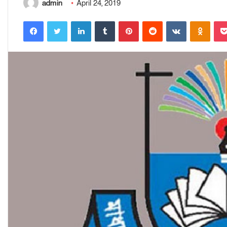
admin
April 24, 2019
Facebook
Twitter
LinkedIn
Tumblr
Pinterest
Reddit
VKontakte
Odnoklassniki