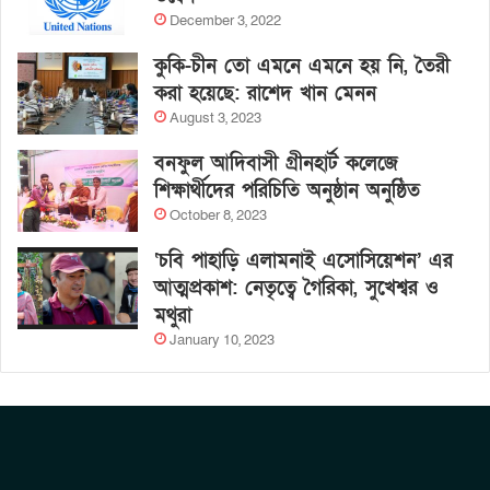
December 3, 2022
কুকি-চীন তো এমনে এমনে হয় নি, তৈরী
করা হয়েছে: রাশেদ খান মেনন
August 3, 2023
বনফুল আদিবাসী গ্রীনহার্ট কলেজে
শিক্ষার্থীদের পরিচিতি অনুষ্ঠান অনুষ্ঠিত
October 8, 2023
‘চবি পাহাড়ি এলামনাই এসোসিয়েশন’ এর
আত্মপ্রকাশ: নেতৃত্বে গৈরিকা, সুখেশ্বর ও
মথুরা
January 10, 2023