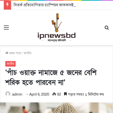
বিতর্ক প্রতিযোগিতায় চ্যাম্পিয়ন জাককানইবি, রানার্স আপ জিএসএফ
Menu
S
fo
প্রথম পাতা
/
জাতীয়
জাতীয়
‘পাঁচ ওয়াক্ত নামাজে ৫ জনের বেশি
শরিক হতে পারবেন না’
admin
April 6, 2020
92
পড়ার সময়ঃ ১ মিনিটের কম