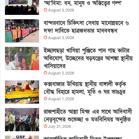
‘আ’বিমা: বন, মানুষ ও অস্তিত্বের গল্প’
August 3, 2026
বান্দরবানে চিকিৎসা সেবায় মানোন্নয়নে ৬
দফা দাবিতে ছাত্রজনতার মানববন্ধন
August 3, 2026
ইচ্ছালছড়া খাসিয়া পুঞ্জিতে পান গাছ কাটার
অভিযোগ, উচ্ছেদের ষড়যন্ত্রের আশঙ্কা স্থানীয়
খাসিয়াদের
August 2, 2026
কক্সবাজার উখিয়ায় স্থানীয় বাঙ্গালী কর্তৃক
বৌদ্ধ বিহারে হামলা, মূর্তি ও ঘর ভাঙচুর
August 1, 2026
রাজশাহীতে আন্না মিন্জ এর সাথে আদিবাসী
নেতৃবৃন্দের শুভেচ্ছা ও মতবিনিময় অনুষ্ঠিত
July 31, 2026