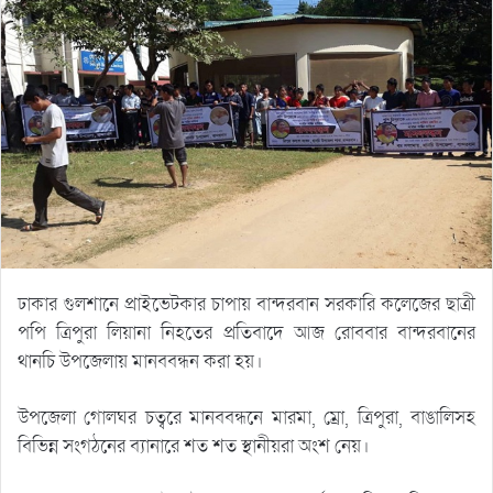
ঢাকার গুলশানে প্রাইভেটকার চাপায় বান্দরবান সরকারি কলেজের ছাত্রী
পপি ত্রিপুরা লিয়ানা নিহতের প্রতিবাদে আজ রোববার বান্দরবানের
থানচি উপজেলায় মানববন্ধন করা হয়।
উপজেলা গোলঘর চত্বরে মানববন্ধনে মারমা, ম্রো, ত্রিপুরা, বাঙালিসহ
বিভিন্ন সংগঠনের ব্যানারে শত শত স্থানীয়রা অংশ নেয়।