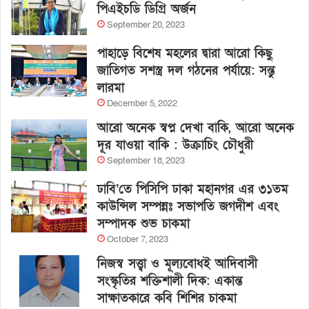
পিএইচডি ডিগ্রি অর্জন
September 20, 2023
পাহাড়ে বিশেষ মহলের দ্বারা আরো কিছু
জাতিগত সশস্ত্র দল গঠনের পর্যায়ে: সন্তু
লারমা
December 5, 2022
আরো অনেক স্বপ্ন দেখা বাকি, আরো অনেক
দূর যাওয়া বাকি : উক্রাচিং চৌধুরী
September 18, 2023
ঢাবি’তে পিসিপি ঢাকা মহানগর এর ৩১তম
কাউন্সিল সম্পন্নঃ সভাপতি জগদীশ এবং
সম্পাদক শুভ চাকমা
October 7, 2023
নিজস্ব সত্ত্বা ও মূল্যবোধই আদিবাসী
সংস্কৃতির শক্তিশালী দিক: একান্ত
সাক্ষাতকারে কবি শিশির চাকমা