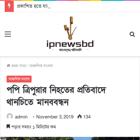
প্রকাশিত হতে যাচ্ছে দি রাবুগার নতুন গান ‘Baljanggi’
Menu
S
fo
প্রথম পাতা
/
আঞ্চলিক সংবাদ
আঞ্চলিক সংবাদ
পপি ত্রিপুরার নিহতের প্রতিবাদে
থানচিতে মানববন্ধন
admin
November 3, 2019
134
পড়ার সময়ঃ ১ মিনিটের কম