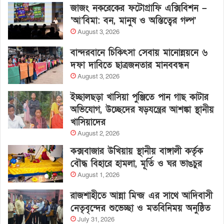
জাজং নকরেকের ফটোগ্রাফি এক্সিবিশন –
‘আ’বিমা: বন, মানুষ ও অস্তিত্বের গল্প’
August 3, 2026
বান্দরবানে চিকিৎসা সেবায় মানোন্নয়নে ৬
দফা দাবিতে ছাত্রজনতার মানববন্ধন
August 3, 2026
ইচ্ছালছড়া খাসিয়া পুঞ্জিতে পান গাছ কাটার
অভিযোগ, উচ্ছেদের ষড়যন্ত্রের আশঙ্কা স্থানীয়
খাসিয়াদের
August 2, 2026
কক্সবাজার উখিয়ায় স্থানীয় বাঙ্গালী কর্তৃক
বৌদ্ধ বিহারে হামলা, মূর্তি ও ঘর ভাঙচুর
August 1, 2026
রাজশাহীতে আন্না মিন্জ এর সাথে আদিবাসী
নেতৃবৃন্দের শুভেচ্ছা ও মতবিনিময় অনুষ্ঠিত
July 31, 2026