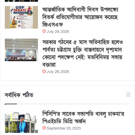
আন্তর্জাতিক আদিবাসী দিবস উপলক্ষ্যে
বিতর্ক প্রতিযোগীতার আয়োজন করেছে
জিএসএফ
July 29, 2026
সরকার গঠনের ৫ মাস অতিবাহিত হলেও
পার্বত্য চট্টগ্রাম চুক্তি বাস্তবায়নে দৃশ্যমান
কোনো পদক্ষেপ নেই: মতবিনিময় সভায়
বক্তারা
July 29, 2026
সর্বাধিক পঠিত
পিসিপি’র সাবেক সভাপতি বাবলু চাকমা’র
পিএইচডি ডিগ্রি অর্জন
September 20, 2023