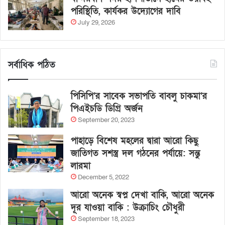
পরিস্থিতি, কার্যকর উদ্যোগের দাবি
July 29, 2026
সর্বাধিক পঠিত
পিসিপি’র সাবেক সভাপতি বাবলু চাকমা’র
পিএইচডি ডিগ্রি অর্জন
September 20, 2023
পাহাড়ে বিশেষ মহলের দ্বারা আরো কিছু
জাতিগত সশস্ত্র দল গঠনের পর্যায়ে: সন্তু
লারমা
December 5, 2022
আরো অনেক স্বপ্ন দেখা বাকি, আরো অনেক
দূর যাওয়া বাকি : উক্রাচিং চৌধুরী
September 18, 2023