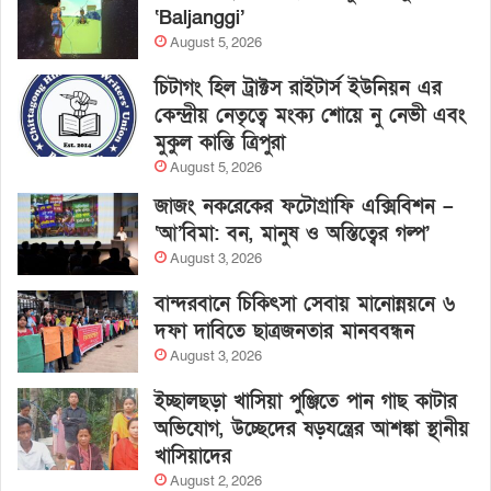
‘Baljanggi’
August 5, 2026
চিটাগং হিল ট্রাক্টস রাইটার্স ইউনিয়ন এর
কেন্দ্রীয় নেতৃত্বে মংক্য শোয়ে নু নেভী এবং
মুকুল কান্তি ত্রিপুরা
August 5, 2026
জাজং নকরেকের ফটোগ্রাফি এক্সিবিশন –
‘আ’বিমা: বন, মানুষ ও অস্তিত্বের গল্প’
August 3, 2026
বান্দরবানে চিকিৎসা সেবায় মানোন্নয়নে ৬
দফা দাবিতে ছাত্রজনতার মানববন্ধন
August 3, 2026
ইচ্ছালছড়া খাসিয়া পুঞ্জিতে পান গাছ কাটার
অভিযোগ, উচ্ছেদের ষড়যন্ত্রের আশঙ্কা স্থানীয়
খাসিয়াদের
August 2, 2026