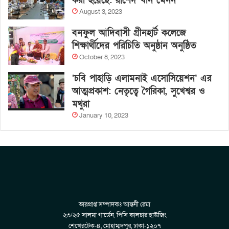
করা হয়েছে: রাশেদ খান মেনন
August 3, 2023
বনফুল আদিবাসী গ্রীনহার্ট কলেজে
শিক্ষার্থীদের পরিচিতি অনুষ্ঠান অনুষ্ঠিত
October 8, 2023
‘চবি পাহাড়ি এলামনাই এসোসিয়েশন’ এর
আত্মপ্রকাশ: নেতৃত্বে গৈরিকা, সুখেশ্বর ও
মথুরা
January 10, 2023
ভারপ্রাপ্ত সম্পাদকঃ আন্তনী রেমা
২৩/২৫ সালমা গার্ডেন, পিসি কালচার হাউজিং
শেখেরটেক-৪, মোহাম্মদপুর, ঢাকা-১২০৭