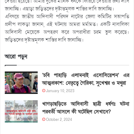
দেওয়া হয়েছে। আমার বুকের মানিক ধনকে ফিরিয়ে দেওয়ার জন্য দাবি
জানাচ্ছি। এছাড়া জড়িতদের দৃষ্টান্তমূলক শাস্তির দাবি জানাচ্ছি।
এবিষয়ে জাতীয় আদিবাসী পরিষদ নাটোর জেলা কমিটির সভাপতি
প্রদীপ লাকড়া জানান, এই ঘটনায় আমরা মর্মামত। একটি নাবালিকা
আদিবাসী মেয়েকে অপহরণ করে অপরাধীরা চরম ভুল করেছে।
জড়িতদের দৃষ্টান্তমূলক শাস্তির দাবি জানাচ্ছি।
আরো পড়ুন
‘চবি পাহাড়ি এলামনাই এসোসিয়েশন’ এর
আত্মপ্রকাশ: নেতৃত্বে গৈরিকা, সুখেশ্বর ও মথুরা
January 10, 2023
খাগড়াছড়িতে আদিবাসী ছাত্রী ধর্ষণঃ ঘটনা
পরবর্তী আসলে কী ঘটেছিল সেখানে?
October 2, 2024