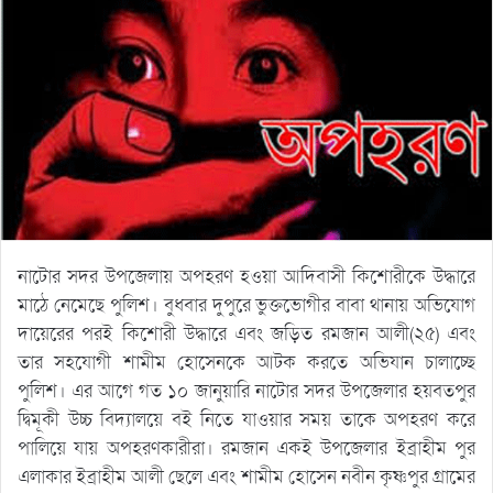
নাটোর সদর উপজেলায় অপহরণ হওয়া আদিবাসী কিশোরীকে উদ্ধারে
মাঠে নেমেছে পুলিশ। বুধবার দুপুরে ভুক্তভোগীর বাবা থানায় অভিযোগ
দায়েরের পরই কিশোরী উদ্ধারে এবং জড়িত রমজান আলী(২৫) এবং
তার সহযোগী শামীম হোসেনকে আটক করতে অভিযান চালাচ্ছে
পুলিশ। এর আগে গত ১০ জানুয়ারি নাটোর সদর উপজেলার হয়বতপুর
দ্বিমূকী উচ্চ বিদ্যালয়ে বই নিতে যাওয়ার সময় তাকে অপহরণ করে
পালিয়ে যায় অপহরণকারীরা। রমজান একই উপজেলার ইব্রাহীম পুর
এলাকার ইব্রাহীম আলী ছেলে এবং শামীম হোসেন নবীন কৃষ্ণপুর গ্রামের