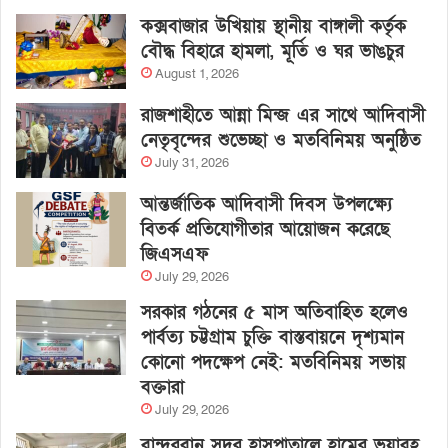
কক্সবাজার উখিয়ায় স্থানীয় বাঙ্গালী কর্তৃক
বৌদ্ধ বিহারে হামলা, মূর্তি ও ঘর ভাঙচুর
August 1, 2026
রাজশাহীতে আন্না মিন্জ এর সাথে আদিবাসী
নেতৃবৃন্দের শুভেচ্ছা ও মতবিনিময় অনুষ্ঠিত
July 31, 2026
আন্তর্জাতিক আদিবাসী দিবস উপলক্ষ্যে
বিতর্ক প্রতিযোগীতার আয়োজন করেছে
জিএসএফ
July 29, 2026
সরকার গঠনের ৫ মাস অতিবাহিত হলেও
পার্বত্য চট্টগ্রাম চুক্তি বাস্তবায়নে দৃশ্যমান
কোনো পদক্ষেপ নেই: মতবিনিময় সভায়
বক্তারা
July 29, 2026
বান্দরবান সদর হাসপাতালে হামের ভয়াবহ