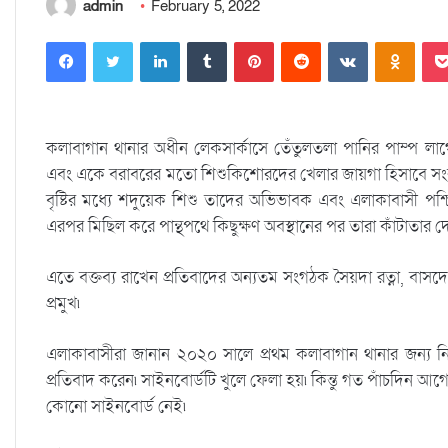
admin
February 5, 2022
Facebook
Twitter
LinkedIn
Tumblr
Pinterest
Reddit
VKontakte
Odnoklassniki
কলাবাগান থানার অধীন লেকসার্কাসে তেঁতুলতলা পানির পাম্প লাগো
এবং একে বরাবরের মতো শিশুকিশোরদের খেলার জায়গা হিসাবে সংরক্ষণ
বৃষ্টির মধ্যে শদুয়েক শিশু তাদের অভিভাবক এবং এলাকাবাসী পশ্চি
এরপর মিছিল করে পান্থপথে কিছুক্ষণ অবস্থানের পর তারা কাঁটাতার দ
এতে বক্তব্য রাখেন প্রতিবাদের অন্যতম সংগঠক সৈয়দা রত্না, বাসদের 
প্রমুখ৷
এলাকাবাসীরা জানান ২০২০ সালে প্রথম কলাবাগান থানার জন্য নি
প্রতিবাদ করেন৷ সাইনবোর্ডটি খুলে ফেলা হয়৷ কিন্তু গত পাঁচদিন আগ
কোনো সাইনবোর্ড নেই৷