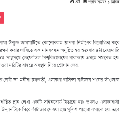
83
পড়ার সময়ঃ ১ মিনিট
Pocket
য়া উন্মুক্ত জায়গাটিতে কোনোরকম স্থাপনা নির্মাণের বিরোধিতা করে
 করার দাবিতে এক মানববন্ধন অনুষ্ঠিত হয় শুক্রবার ৪ঠা ফেব্রুয়ারি
ম পান্থপথে ডেফোডিল বিশ্ববিদ্যালয়ের বারান্দায় প্রথমে সমবেত হয়৷
েওয়া মাঠটির বাইরে অবস্থান নিয়ে শ্লোগান দেয়৷
নেত্রী ডা. মনীষা চক্রবর্তী, এলাকার বাসিন্দা নাট্যজন শংকর সাঁওজাল
র্ধারিত স্থান লেখা একটি সাইনবোর্ড টাঙানো হয়৷ তখনও এলাকাবাসী
ে উদ্যানটিকে ঘিরে কাঁটাতার দেওয়া হয়৷ পুলিশ পাহারা বসানো হয়৷ তবে