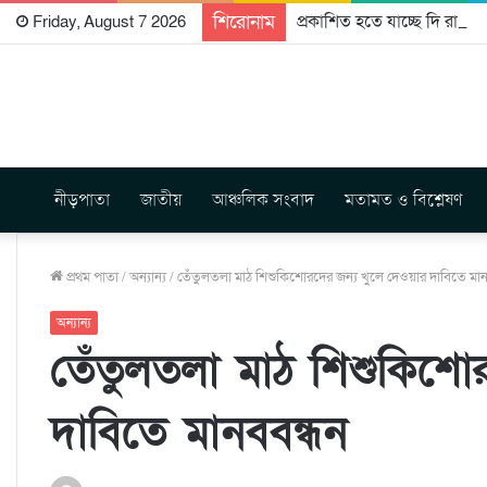
শিরোনাম
প্রকাশিত হতে যাচ্ছে দি রাবুগ
Friday, August 7 2026
নীড়পাতা
জাতীয়
আঞ্চলিক সংবাদ
মতামত ও বিশ্লেষণ
প্রথম পাতা
/
অন্যান্য
/
তেঁতুলতলা মাঠ শিশুকিশোরদের জন্য খুলে দেওয়ার দাবিতে মান
অন্যান্য
তেঁতুলতলা মাঠ শিশুকিশো
দাবিতে মানববন্ধন