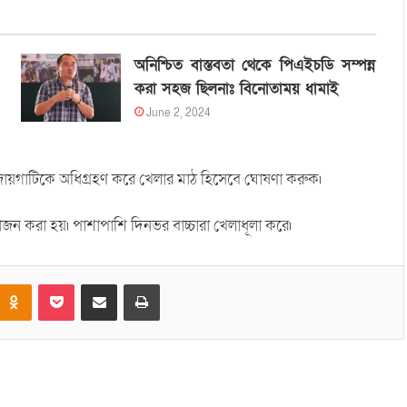
অনিশ্চিত বাস্তবতা থেকে পিএইচডি সম্পন্ন
করা সহজ ছিলনাঃ বিনোতাময় ধামাই
June 2, 2024
 জায়গাটিকে অধিগ্রহণ করে খেলার মাঠ হিসেবে ঘোষণা করুক৷
োজন করা হয়৷ পাশাপাশি দিনভর বাচ্চারা খেলাধূলা করে৷
Odnoklassniki
Pocket
Share via Email
Print