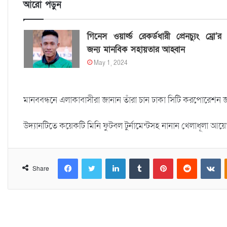
আরো পড়ুন
গিনেস ওয়ার্ল্ড রেকর্ডধারী প্রেনচ্যুং ম্রো’র
জন্য মানবিক সহায়তার আহ্বান
May 1, 2024
মানববন্ধনে এলাকাবাসীরা জানান তাঁরা চান ঢাকা সিটি করপোরেশন
উদ্যানটিতে কয়েকটি মিনি ফুটবল টুর্নামেন্টসহ নানান খেলাধূলা আয়
Facebook
Twitter
LinkedIn
Tumblr
Pinterest
Reddit
VKontakte
Share