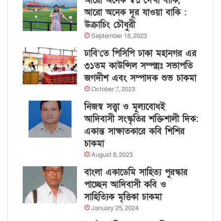
আরো অনেক স্বপ্ন দেখা বাকি,
আরো অনেক দূর যাওয়া বাকি :
উক্রাচিং চৌধুরী
September 18, 2023
ঢাবি’তে পিসিপি ঢাকা মহানগর এর
৩১তম কাউন্সিল সম্পন্নঃ সভাপতি
জগদীশ এবং সম্পাদক শুভ চাকমা
October 7, 2023
নিজস্ব সত্ত্বা ও মূল্যবোধই
আদিবাসী সংস্কৃতির শক্তিশালী দিক:
একান্ত সাক্ষাতকারে কবি শিশির
চাকমা
August 8, 2023
বাংলা একাডেমি সাহিত্য পুরস্কার
পাচ্ছেন আদিবাসী কবি ও
সাহিত্যিক মৃত্তিকা চাকমা
January 25, 2024