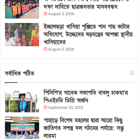
দফা দাবিতে ছাত্রজনতার মানববন্ধন
August 3, 2026
ইচ্ছালছড়া খাসিয়া পুঞ্জিতে পান গাছ কাটার
অভিযোগ, উচ্ছেদের ষড়যন্ত্রের আশঙ্কা স্থানীয়
খাসিয়াদের
August 2, 2026
সর্বাধিক পঠিত
পিসিপি’র সাবেক সভাপতি বাবলু চাকমা’র
পিএইচডি ডিগ্রি অর্জন
September 20, 2023
পাহাড়ে বিশেষ মহলের দ্বারা আরো কিছু
জাতিগত সশস্ত্র দল গঠনের পর্যায়ে: সন্তু
লারমা