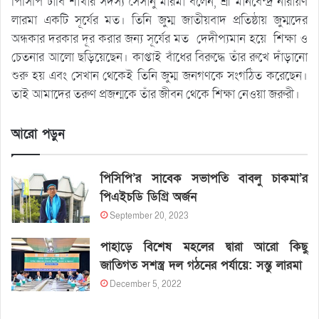
পিসিপি ঢাবি শাখার সদস্য সৈসানু মারমা বলেন, শ্রী মানবেন্দ্র নারায়ণ
লারমা একটি সূর্যের মত। তিনি জুম্ম জাতীয়বাদ প্রতিষ্ঠায় জুম্মদের
অন্ধকার দরকার দূর করার জন্য সূর্যের মত দেদীপ্যমান হয়ে শিক্ষা ও
চেতনার আলো ছড়িয়েছেন। কাপ্তাই বাঁধের বিরুদ্ধে তাঁর রুখে দাঁড়ানো
শুরু হয় এবং সেখান থেকেই তিনি জুম্ম জনগণকে সংগঠিত করেছেন।
তাই আমাদের তরুণ প্রজন্মকে তাঁর জীবন থেকে শিক্ষা নেওয়া জরুরী।
আরো পড়ুন
পিসিপি’র সাবেক সভাপতি বাবলু চাকমা’র
পিএইচডি ডিগ্রি অর্জন
September 20, 2023
পাহাড়ে বিশেষ মহলের দ্বারা আরো কিছু
জাতিগত সশস্ত্র দল গঠনের পর্যায়ে: সন্তু লারমা
December 5, 2022