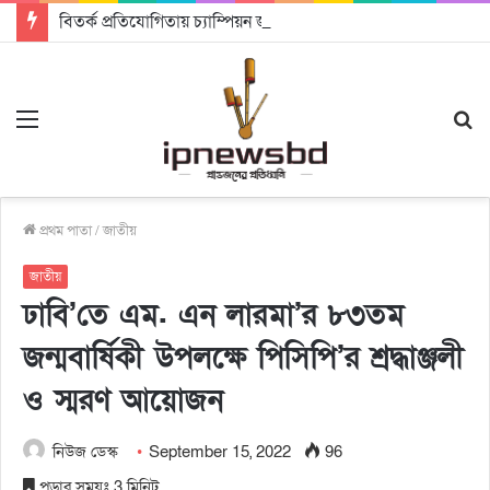
বিতর্ক প্রতিযোগিতায় চ্যাম্পিয়ন জাককানইবি, রানার্স আপ জিএসএফ
Menu
S
fo
প্রথম পাতা
/
জাতীয়
জাতীয়
ঢাবি’তে এম. এন লারমা’র ৮৩তম
জন্মবার্ষিকী উপলক্ষে পিসিপি’র শ্রদ্ধাঞ্জলী
ও স্মরণ আয়োজন
নিউজ ডেস্ক
September 15, 2022
96
পড়ার সময়ঃ 3 মিনিট