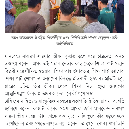
স্মরণ আয়োজনে উপস্থিত শিক্ষার্থীবৃন্দ এবং পিসিপি ঢাবি শাখার নেতৃবৃন্দ। ছবি-
আইপিনিউজ
মানবেন্দ্র নারায়ণ লারমার জীবন বৃত্তান্ত তুলে ধরে ছাত্রনেতা অনন্ত
তঞ্চঙ্গ্যা বলেন, আমর এই মহান নেতার কাছ থেকে শিক্ষা পাই মহান
বিপ্লবী মন্ত্রে দীক্ষিত হওয়ার। শিক্ষা পাই উদারতার, শিক্ষা পাই ত্যাগের,
শিক্ষা পাই শোষণ ও অন্যায়ের বিরুদ্ধে প্রতিবাদী হওয়ার। প্রতিটি জুম্ম
ছাত্রের ‍উচিত তাঁর জীবন থেকে শিক্ষা নিয়ে জুম্ম জনগণের
আত্মনিয়ন্ত্রণাধিকার প্রতিষ্ঠার আন্দোলনে ঝাঁপিয়ে পড়া।
ঢাবি জুম সাহিত্য ও সাংস্কৃতিক সংসদের সভাপতি ঐতিহ্য চাকমা সংহতি
জানিয়ে বলেন, কাপ্তাই বাঁধের সময় আমরা জানি মানবেন্দ্র নারায়ণ
লারমা তাঁর ঘরের উঠান থেকে এক মুঠো মাটি তুলে তাঁর বড়বোনকে
দিয়েছিলেন এবং সযত্নে রাখতে বলেছিলেন। এ থেকে বোঝা যায় তিনি