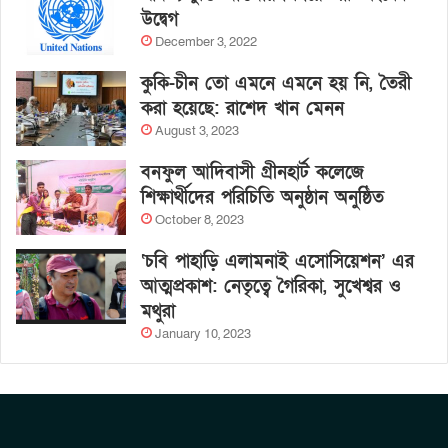
উদ্বেগ
December 3, 2022
কুকি-চীন তো এমনে এমনে হয় নি, তৈরী
করা হয়েছে: রাশেদ খান মেনন
August 3, 2023
বনফুল আদিবাসী গ্রীনহার্ট কলেজে
শিক্ষার্থীদের পরিচিতি অনুষ্ঠান অনুষ্ঠিত
October 8, 2023
‘চবি পাহাড়ি এলামনাই এসোসিয়েশন’ এর
আত্মপ্রকাশ: নেতৃত্বে গৈরিকা, সুখেশ্বর ও
মথুরা
January 10, 2023