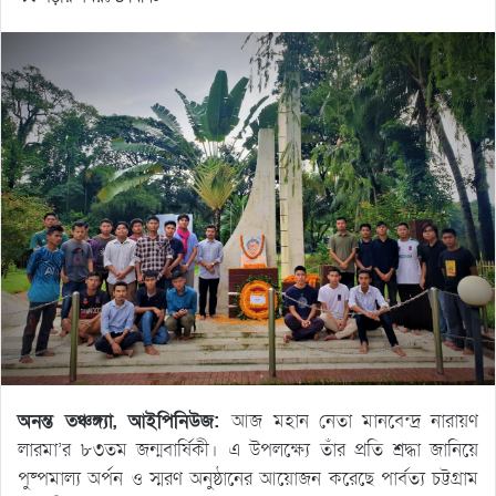
অনন্ত তঞ্চঙ্গ্যা, আইপিনিউজ:
আজ মহান নেতা মানবেন্দ্র নারায়ণ
লারমা’র ৮৩তম জন্মবার্ষিকী। এ উপলক্ষ্যে তাঁর প্রতি শ্রদ্ধা জানিয়ে
পুষ্পমাল্য অর্পন ও স্মরণ অনুষ্ঠানের আয়োজন করেছে পার্বত্য চট্টগ্রাম