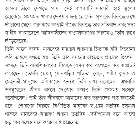
পর্যালোচনা করি তাহলে আগাগোড়া একটা বিপ্লবী ও প্রতিবাদী চরিত্রে
আমরা তাঁকে দেখতে পায়। সেই রাঙ্গামাটি সরকারী হাই স্কুলের
হোস্টেলে সময়মত খাবার দেওয়ার জন্য হোস্টেল সুপারের বিরুদ্ধে রুখে
দাঁড়ানো থেকে শুরু করে কাপ্তাই বাঁধের বিরুদ্ধে তার প্রতিবাদ এবং সদ্য
স্বাধীন বাংলাদেশে আদিবাসীদের বাঙালিকরণের বিরুদ্ধেও তিনি রুখে
দাঁড়িয়েছেন।
তিনি আরো বলেন, মানবেন্দ্র নারায়ন লারমা’র চিন্তাকে যদি বিবেচনা
করি তাহলে বলতে হয়, তিনি তাঁর সময়ের চাইতেও প্রাগ্রসর ছিলেন।
সংসদে তিনি বাঙালিকরণের বিরুদ্ধে যেমন কথা বলেছেন, ওয়াকআউট
করেছেন। তেমনি মেথর, যৌনপল্লির পতিতা, বেদে, গরীব কৃষক ও
মেহনতী মানুষের অধিকারের জন্যও তিনি কথা বলেছেন। এমনকি
ভবঘুরেদের জীবন বদলে দেওয়ার কথাও তিনি সেসময় সংসদে
বলেছিলেন। তাই তাঁর জীবনকে আমাদের মত তরুণদের পাঠ করতেই
হবে। শোষণের বিরুদ্ধে নিপীড়িত মানুষের সংগ্রাম যতদিন চলমান
থাকবে মানবেন্দ্র নারায়ণ লারমা ততদিন দেদীপ্যমান হয়ে আলো
ছড়াবেন বলেও মনে করেন এই ছাত্রনেতা।