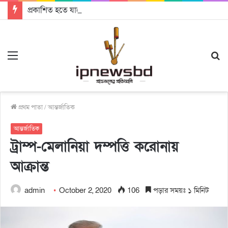
প্রকাশিত হতে যাচ্ছে দি রাবুগার নতুন গান ‘Baljanggi’
Menu
S
fo
প্রথম পাতা
/
আন্তর্জাতিক
আন্তর্জাতিক
ট্রাম্প-মেলানিয়া দম্পত্তি করোনায়
আক্রান্ত
admin
October 2, 2020
106
পড়ার সময়ঃ ১ মিনিট