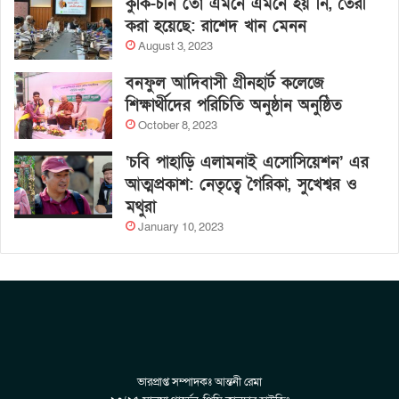
কুকি-চীন তো এমনে এমনে হয় নি, তৈরী
করা হয়েছে: রাশেদ খান মেনন
August 3, 2023
বনফুল আদিবাসী গ্রীনহার্ট কলেজে
শিক্ষার্থীদের পরিচিতি অনুষ্ঠান অনুষ্ঠিত
October 8, 2023
‘চবি পাহাড়ি এলামনাই এসোসিয়েশন’ এর
আত্মপ্রকাশ: নেতৃত্বে গৈরিকা, সুখেশ্বর ও
মথুরা
January 10, 2023
ভারপ্রাপ্ত সম্পাদকঃ আন্তনী রেমা