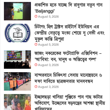
প্রকাশিত হতে যাচ্ছে দি রাবুগার নতুন গান
‘Baljanggi’
August 5, 2026
চিটাগং হিল ট্রাক্টস রাইটার্স ইউনিয়ন এর
কেন্দ্রীয় নেতৃত্বে মংক্য শোয়ে নু নেভী এবং
মুকুল কান্তি ত্রিপুরা
August 5, 2026
জাজং নকরেকের ফটোগ্রাফি এক্সিবিশন –
‘আ’বিমা: বন, মানুষ ও অস্তিত্বের গল্প’
August 3, 2026
বান্দরবানে চিকিৎসা সেবায় মানোন্নয়নে ৬
দফা দাবিতে ছাত্রজনতার মানববন্ধন
August 3, 2026
ইচ্ছালছড়া খাসিয়া পুঞ্জিতে পান গাছ কাটার
অভিযোগ, উচ্ছেদের ষড়যন্ত্রের আশঙ্কা স্থানীয়
খাসিয়াদের