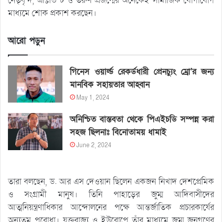
নেতৃবৃন্দ, এক্টিভিস্ট ও তরুণ প্রজন্মের অনেকেই সামাজিক যোগাযোগ
মাধ্যমে শোক প্রকাশ করছেন।
আরো পড়ুন
গিনেস ওয়ার্ল্ড রেকর্ডধারী প্রেনচ্যুং ম্রো’র জন্য
মানবিক সহায়তার আহ্বান
May 1, 2024
অনিশ্চিত বাস্তবতা থেকে পিএইচডি সম্পন্ন করা
সহজ ছিলনাঃ বিনোতাময় ধামাই
June 2, 2024
তারা বলছেন, ড. আর এস দেওয়ান ছিলেন একজন নিখাদ দেশপ্রেমিক
ও সংগ্রামী মানুষ। তিনি পাহাড়ের জুম্ম আদিবাসীদের
আত্মনিয়ন্ত্রণাধিকার আন্দোলনের পক্ষে আন্তর্জাতিক প্রচারকার্যের
অন্যতম পুরোধা। যুক্তরাজ্য ও ইউরোপে তাঁর মাধ্যমে জুম্ম জনগণের