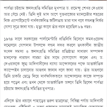
পার্বত্য চট্টগ্রাম জনসংহতি সমিতির মুখপাত্র ড. রামেন্দু শেখর দেওয়ান
আর বেঁচে নেই। তিনি দুই মাস আগে যুক্তরাজ্যের ম্যানচেষ্টার শহরের
নিজ এ্যাপার্টমেন্টে বার্ধক্যজনিত জটিলতায় মারা যান বলে লন্ডনস্থ নির্ভর
যোগ্য সূত্রে জানা যায়। মৃত্যু কালে তাঁর বয়স হয়েছিল ৮৯ বছর।
১৯৭৪ সালে সরকারের পার্লামেন্টারি প্রতিনিধি হিসেবে কমনওয়েল্থ
সম্মেলনে যোগদান উপলক্ষে লন্ডন সফর করলে তৎকালীন জাতীয়
সংসদ সমস্য ও জনসংহতি সমিতির প্রতিষ্ঠাতা সাধারণ সম্পাদক
মানবেন্দ্র নারায়ণ লারমা তাঁর সাথে যোগাযোগ করেন এবং ড.
দেওয়ানকে জুম্ম আদিবাসীদের ন্যায্য আন্দোলনের পক্ষে আন্তর্জাতিক
ক্যাম্পেইন চালানোর আহ্বান জানান বলে জানা যায়। তাঁর আহ্বানে
তিনি চাকরি ছেড়ে দিয়ে সার্বক্ষণিকভাবে আন্দোলনের কাজে সম্পৃক্ত
হয়ে পড়েন এবং তখন থেকে আন্তর্জাতিক অঙ্গণে তিনি ছিলেন পার্বত্য
চট্টগ্রাম জনসংহতি সমিতির মুখপাত্র।
এদিকে তাঁর প্রয়ানে পাহাড়ের তরুণ ছাত্রনেতা, বিভিন্ন পর্যায় আদিবাসী