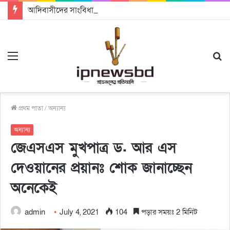
আদিবাসীদের সাংবিধানিক ও আইনগত স্বীকৃতি দিতে কার্যকর উদ্যোগ গ্রহণ করার আহবানঃ আন্তর্জাতিক আদিবাসী দিবসে বক্তারা
Menu
S
fo
প্রথম পাতা
/
অন্যান্য
অন্যান্য
জেএসএস মুখপাত্র ড. আর এস
দেওয়ানের প্রয়ানঃ শোক জানাচ্ছেন
অনেকেই
admin
July 4, 2021
104
পড়ার সময়ঃ 2 মিনিট