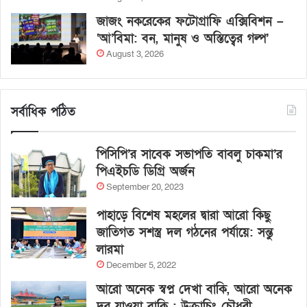
জাজং নকরেকের ফটোগ্রাফি এক্সিবিশন –
‘আ’বিমা: বন, মানুষ ও অস্তিত্বের গল্প’
August 3, 2026
সর্বাধিক পঠিত
পিসিপি’র সাবেক সভাপতি বাবলু চাকমা’র
পিএইচডি ডিগ্রি অর্জন
September 20, 2023
পাহাড়ে বিশেষ মহলের দ্বারা আরো কিছু
জাতিগত সশস্ত্র দল গঠনের পর্যায়ে: সন্তু
লারমা
December 5, 2022
আরো অনেক স্বপ্ন দেখা বাকি, আরো অনেক
দূর যাওয়া বাকি : উক্রাচিং চৌধুরী