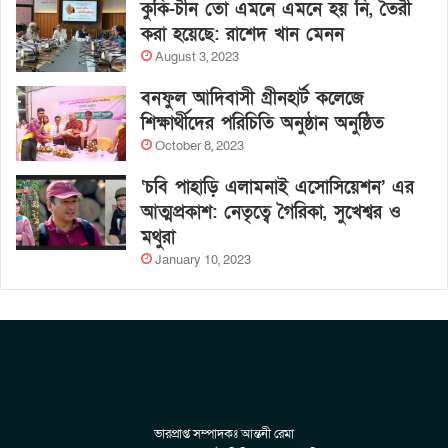
কুকি-চীন তো এমনে এমনে হয় নি, তৈরী
করা হয়েছে: রাশেদ খান মেনন
August 3, 2023
বনফুল আদিবাসী গ্রীনহার্ট কলেজে
শিক্ষার্থীদের পরিচিতি অনুষ্ঠান অনুষ্ঠিত
October 8, 2023
‘চবি পাহাড়ি এলামনাই এসোসিয়েশন’ এর
আত্মপ্রকাশ: নেতৃত্বে গৈরিকা, সুখেশ্বর ও
মথুরা
January 10, 2023
ভারপ্রাপ্ত সম্পাদকঃ আন্তনী রেমা