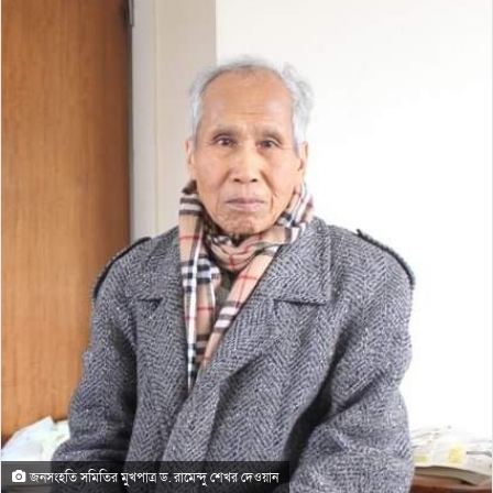
জনসংহতি সমিতির মুখপাত্র ড. রামেন্দু শেখর দেওয়ান