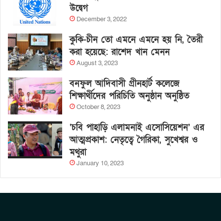
উদ্বেগ
December 3, 2022
কুকি-চীন তো এমনে এমনে হয় নি, তৈরী
করা হয়েছে: রাশেদ খান মেনন
August 3, 2023
বনফুল আদিবাসী গ্রীনহার্ট কলেজে
শিক্ষার্থীদের পরিচিতি অনুষ্ঠান অনুষ্ঠিত
October 8, 2023
‘চবি পাহাড়ি এলামনাই এসোসিয়েশন’ এর
আত্মপ্রকাশ: নেতৃত্বে গৈরিকা, সুখেশ্বর ও
মথুরা
January 10, 2023