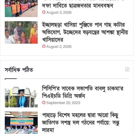
দফা দাবিতে ছাত্রজনতার মানববন্ধন
August 3, 2026
ইচ্ছালছড়া খাসিয়া পুঞ্জিতে পান গাছ কাটার
অভিযোগ, উচ্ছেদের ষড়যন্ত্রের আশঙ্কা স্থানীয়
খাসিয়াদের
August 2, 2026
সর্বাধিক পঠিত
পিসিপি’র সাবেক সভাপতি বাবলু চাকমা’র
পিএইচডি ডিগ্রি অর্জন
September 20, 2023
পাহাড়ে বিশেষ মহলের দ্বারা আরো কিছু
জাতিগত সশস্ত্র দল গঠনের পর্যায়ে: সন্তু
লারমা