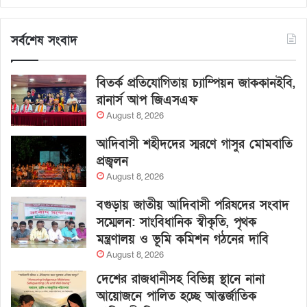
সর্বশেষ সংবাদ
বিতর্ক প্রতিযোগিতায় চ্যাম্পিয়ন জাককানইবি,
রানার্স আপ জিএসএফ
August 8, 2026
আদিবাসী শহীদদের স্মরণে গাসুর মোমবাতি
প্রজ্বলন
August 8, 2026
বগুড়ায় জাতীয় আদিবাসী পরিষদের সংবাদ
সম্মেলন: সাংবিধানিক স্বীকৃতি, পৃথক
মন্ত্রণালয় ও ভূমি কমিশন গঠনের দাবি
August 8, 2026
দেশের রাজধানীসহ বিভিন্ন স্থানে নানা
আয়োজনে পালিত হচ্ছে আন্তর্জাতিক