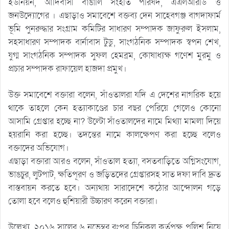
ইউনিয়ন, আদিবাসী বাঙালি সংহতি পরিষদ, এএলআরডি ও
জনউদ্যোগের । এছাড়াও সমাবেশে বক্তব্য দেন সাহেবগঞ্জ বাগদাফার্ম
ভূমি পুনরুদ্ধার সংগ্রাম কমিটির সাধারণ সম্পাদক জাফুরুল ইসলাম,
সহসাধারণ সম্পাদক বার্নাবাস টুডু, সাংগঠনিক সম্পাদক স্বপন শেখ,
যুগ্ম সাংগঠনিক সম্পাদক সুফল হেমব্রম, কোষাধ্যক্ষ গণেশ মুরমু ও
প্রচার সম্পাদক রাফায়েল হাজদা প্রমুখ।
উক্ত সমাবেশে বক্তারা বলেন, সাঁওতালরা যদি এ দেশের নাগরিক হয়ে
থাকে তাহলে কেন হত্যাকাণ্ডের চার বছর পেরিয়ে গেলেও কোনো
আসামি গ্রেপ্তার হচ্ছে না? উল্টো সাঁওতালদের নামে মিথ্যা মামলা দিয়ে
হয়রানি করা হচ্ছে। তদন্তের নামে কালক্ষেপণ করা হচ্ছে বলেও
বক্তাদের অভিযোগ।
এছাড়া বক্তারা আরও বলেন, সাঁওতাল হত্যা, বসতবাড়িতে অগ্নিসংযোগ,
ভাঙচুর, লুটপাট, ক্ষতিপূরণ ও জড়িতদের গ্রেপ্তারসহ সাত দফা দাবি দ্রুত
বাস্তবায়ন করতে হবে। অন্যথায় সারাদেশে কঠোর আন্দোলন গড়ে
তোলা হবে বলেও হুশিয়ারী উচ্চারণ করেন বক্তারা।
উল্লেখ্য, ২০১৬ সালের ৬ নভেম্বর রংপুর চিনিকল কর্তৃপক্ষ পুলিশ নিয়ে