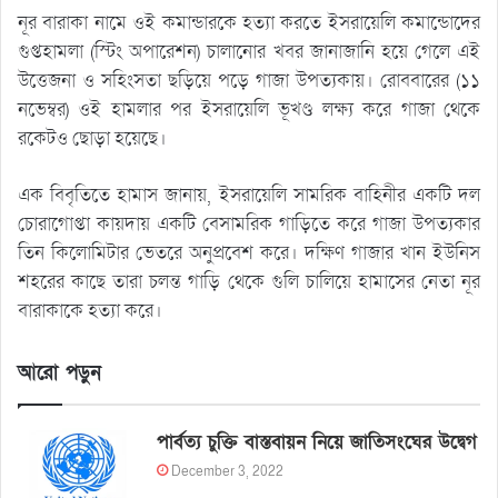
নূর বারাকা নামে ওই কমান্ডারকে হত্যা করতে ইসরায়েলি কমান্ডোদের
গুপ্তহামলা (স্টিং অপারেশন) চালানোর খবর জানাজানি হয়ে গেলে এই
উত্তেজনা ও সহিংসতা ছড়িয়ে পড়ে গাজা উপত্যকায়। রোববারের (১১
নভেম্বর) ওই হামলার পর ইসরায়েলি ভূখণ্ড লক্ষ্য করে গাজা থেকে
রকেটও ছোড়া হয়েছে।
এক বিবৃতিতে হামাস জানায়, ইসরায়েলি সামরিক বাহিনীর একটি দল
চোরাগোপ্তা কায়দায় একটি বেসামরিক গাড়িতে করে গাজা উপত্যকার
তিন কিলোমিটার ভেতরে অনুপ্রবেশ করে। দক্ষিণ গাজার খান ইউনিস
শহরের কাছে তারা চলন্ত গাড়ি থেকে গুলি চালিয়ে হামাসের নেতা নূর
বারাকাকে হত্যা করে।
আরো পড়ুন
পার্বত্য চুক্তি বাস্তবায়ন নিয়ে জাতিসংঘের উদ্বেগ
December 3, 2022