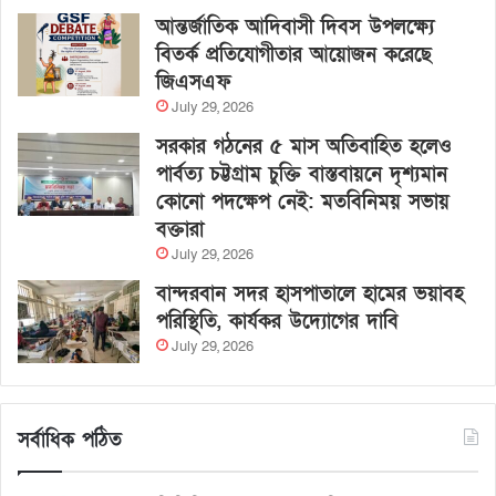
আন্তর্জাতিক আদিবাসী দিবস উপলক্ষ্যে
বিতর্ক প্রতিযোগীতার আয়োজন করেছে
জিএসএফ
July 29, 2026
সরকার গঠনের ৫ মাস অতিবাহিত হলেও
পার্বত্য চট্টগ্রাম চুক্তি বাস্তবায়নে দৃশ্যমান
কোনো পদক্ষেপ নেই: মতবিনিময় সভায়
বক্তারা
July 29, 2026
বান্দরবান সদর হাসপাতালে হামের ভয়াবহ
পরিস্থিতি, কার্যকর উদ্যোগের দাবি
July 29, 2026
সর্বাধিক পঠিত