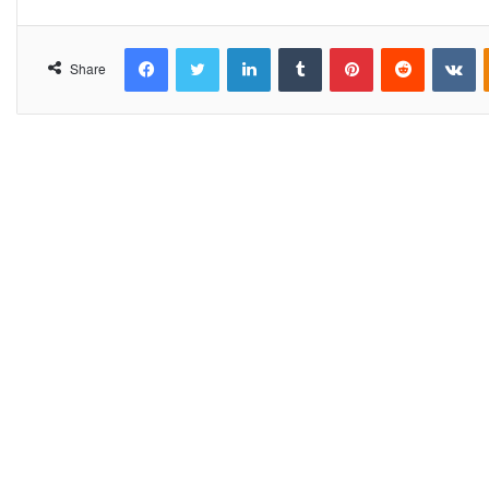
Facebook
Twitter
LinkedIn
Tumblr
Pinterest
Reddit
VKontakte
Share