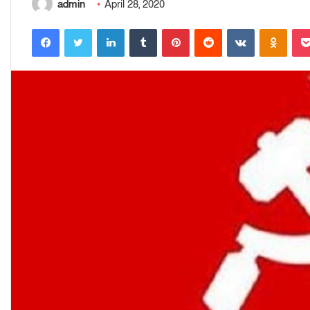
admin
April 28, 2020
Facebook
Twitter
LinkedIn
Tumblr
Pinterest
Reddit
VKontakte
Odnoklassniki