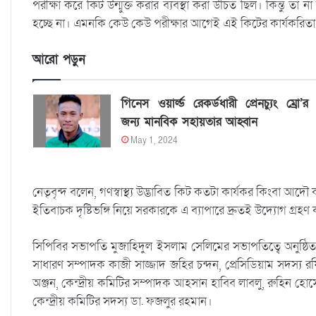
পরীক্ষা করে কিট উন্মুক্ত করার ব্যবস্থা করা উচিত ছিল। কিন্তু তা
হচ্ছে না। এমনকি কেউ কেউ পরীক্ষার আগেই এই কিটের কার্যকরিতা সম্
আরো পড়ুন
গিনেস ওয়ার্ল্ড রেকর্ডধারী প্রেনচ্যুং ম্রো’র
জন্য মানবিক সহায়তার আহ্বান
May 1, 2024
নেতৃবৃন্দ বলেন, গণস্বাস্থ্য উদ্ভাবিত কিট কতটা কার্যকর কিংবা আদৌ
ইতিবাচক দৃষ্টিভঙ্গি নিয়ে সরকারকে এ ব্যাপারে দ্রুতই উদ্যোগ গ্রহ
সিপিবির সভাপতি মুজাহিদুল ইসলাম সেলিমের সভাপতিত্বে অনুষ্
সাধারণ সম্পাদক কাজী সাজ্জাদ জহির চন্দন, প্রেসিডিয়াম সদস্য রফ
অঞ্জন, কেন্দ্রীয় কমিটির সম্পাদক আহসান হাবিব লাবলু, রুহিন হোসেন
কেন্দ্রীয় কমিটির সদস্য ডা. ফজলুর রহমান।