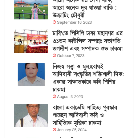
আরো অনেক স্বপ্ন দেখা বাকি,
আরো অনেক দূর যাওয়া বাকি :
উক্রাচিং চৌধুরী
September 18, 2023
ঢাবি’তে পিসিপি ঢাকা মহানগর এর
৩১তম কাউন্সিল সম্পন্নঃ সভাপতি
জগদীশ এবং সম্পাদক শুভ চাকমা
October 7, 2023
নিজস্ব সত্ত্বা ও মূল্যবোধই
আদিবাসী সংস্কৃতির শক্তিশালী দিক:
একান্ত সাক্ষাতকারে কবি শিশির
চাকমা
August 8, 2023
বাংলা একাডেমি সাহিত্য পুরস্কার
পাচ্ছেন আদিবাসী কবি ও
সাহিত্যিক মৃত্তিকা চাকমা
January 25, 2024