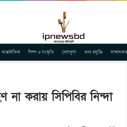
ার নতুন গান ‘Baljanggi’
আন্তর্জাতিক
শিল্প ও সংস্কৃতি
খেলাধুলা
তথ্য প্রযুক্তি
সাক্ষাৎকা
রহণ না করায় সিপিবির নিন্দা