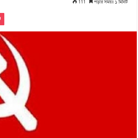
111
পড়ার সময়ঃ ১ মিনিট
Pocket