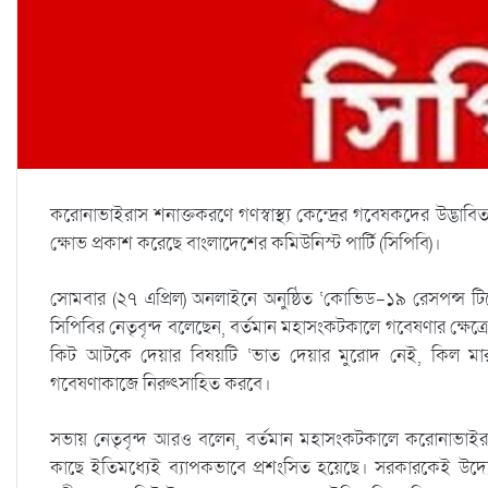
করোনাভাইরাস শনাক্তকরণে গণস্বাস্থ্য কেন্দ্রের গবেষকদের উদ্ভাবিত
ক্ষোভ প্রকাশ করেছে বাংলাদেশের কমিউনিস্ট পার্টি (সিপিবি)।
সোমবার (২৭ এপ্রিল) অনলাইনে অনুষ্ঠিত ‘কোভিড-১৯ রেসপন্স টিমে’
সিপিবির নেতৃবৃন্দ বলেছেন, বর্তমান মহাসংকটকালে গবেষণার ক্ষেত্রে 
কিট আটকে দেয়ার বিষয়টি ‘ভাত দেয়ার মুরোদ নেই, কিল ম
গবেষণাকাজে নিরুৎসাহিত করবে।
সভায় নেতৃবৃন্দ আরও বলেন, বর্তমান মহাসংকটকালে করোনাভাইরাস শ
কাছে ইতিমধ্যেই ব্যাপকভাবে প্রশংসিত হয়েছে। সরকারকেই উদ্য