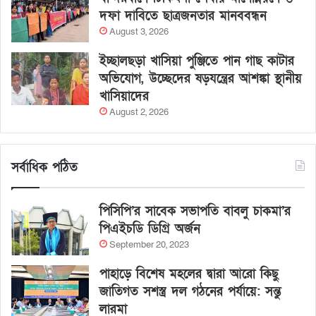
দফা দাবিতে ছাত্রজনতার মানববন্ধন
August 3, 2026
ইচ্ছালছড়া খাসিয়া পুঞ্জিতে পান গাছ কাটার
অভিযোগ, উচ্ছেদের ষড়যন্ত্রের আশঙ্কা স্থানীয়
খাসিয়াদের
August 2, 2026
সর্বাধিক পঠিত
পিসিপি’র সাবেক সভাপতি বাবলু চাকমা’র
পিএইচডি ডিগ্রি অর্জন
September 20, 2023
পাহাড়ে বিশেষ মহলের দ্বারা আরো কিছু
জাতিগত সশস্ত্র দল গঠনের পর্যায়ে: সন্তু
লারমা