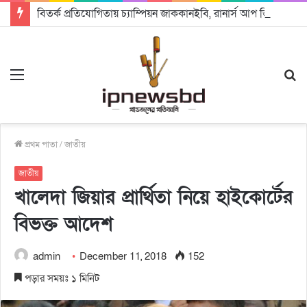
বিতর্ক প্রতিযোগিতায় চ্যাম্পিয়ন জাককানইবি, রানার্স আপ জিএসএফ
Menu
S
fo
প্রথম পাতা
/
জাতীয়
জাতীয়
খালেদা জিয়ার প্রার্থিতা নিয়ে হাইকোর্টের
বিভক্ত আদেশ
admin
December 11, 2018
152
পড়ার সময়ঃ ১ মিনিট