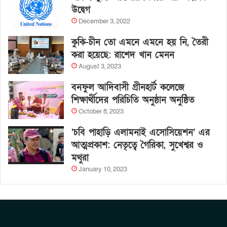
উদ্বেগ
December 3, 2022
কুকি-চীন তো এমনে এমনে হয় নি, তৈরী
করা হয়েছে: রাশেদ খান মেনন
August 3, 2023
বনফুল আদিবাসী গ্রীনহার্ট কলেজে
শিক্ষার্থীদের পরিচিতি অনুষ্ঠান অনুষ্ঠিত
October 8, 2023
‘চবি পাহাড়ি এলামনাই এসোসিয়েশন’ এর
আত্মপ্রকাশ: নেতৃত্বে গৈরিকা, সুখেশ্বর ও
মথুরা
January 10, 2023