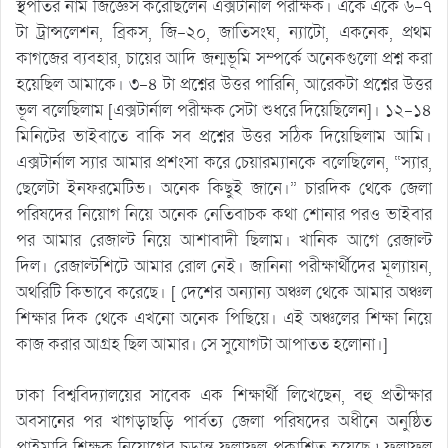
স্থপতির নাম জিজ্ঞেস করেছিলেন এক্সটার্নাল পরীক্ষক। একে একে ৬-৭
টা ট্রান্সলেশন, ব্রিকস, জি-২০, জাতিসংঘ, ন্যাটো, একনেক, প্রথম
কাগজের ব্যবহার, চায়ের আদি জন্মভূমি সম্পর্কে অনেকগুলো প্রশ্ন করা
হয়েছিল আমাকে। ৩-৪ টা প্রশ্নের উত্তর পারিনি, আরেকটা প্রশ্নের উত্তর
ভূল বলেছিলাম [এক্সটার্নাল পরীক্ষক সেটা শুধরে দিয়েছিলেন]। ১২-১৪
মিনিটের ভাইবাতে বাকি সব প্রশ্নের উত্তর সঠিক দিয়েছিলাম আমি।
এক্সটার্নাল স্যার আমার প্রশংসা করে চেয়ারম্যানকে বলেছিলেন, “স্যার,
ছেলেটা ইনফরমেটিভ। অনেক কিছুই জানে।” চারদিক থেকে জেলা
পরিষদের নিয়োগ নিয়ে অনেক নেতিবাচক কথা শোনার পরও ভাইবার
পর আমার রেজাল্ট নিয়ে আশাবাদী ছিলাম। খানিক আগে রেজাল্ট
দিল। রেজাল্টশিটে আমার রোল নেই। জানিনা পরীক্ষার্থীদের মূল্যায়ন,
অথরিটি কিভাবে করেছে। [ দেশের অন্যান্য অঞ্চল থেকে আমার অঞ্চল
শিক্ষার দিক থেকে এখনো অনেক পিছিয়ে। এই অঞ্চলের শিক্ষা নিয়ে
কাজ করার আগ্রহ ছিল আমার। সে সুযোগটা আপাতত হলোনা।]
ঢাকা বিশ্ববিদ্যালয়ের সাবেক এক শিক্ষার্থী লিখেছেন, বহু প্রতীক্ষার
অবসানের পর খাগড়াছড়ি পার্বত্য জেলা পরিষদের অধীনে অনুষ্ঠিত
প্রাইমারি শিক্ষক নিয়োগের চুড়ান্ত ফলাফল প্রকাশিত হয়েছে ৷ ফলাফল