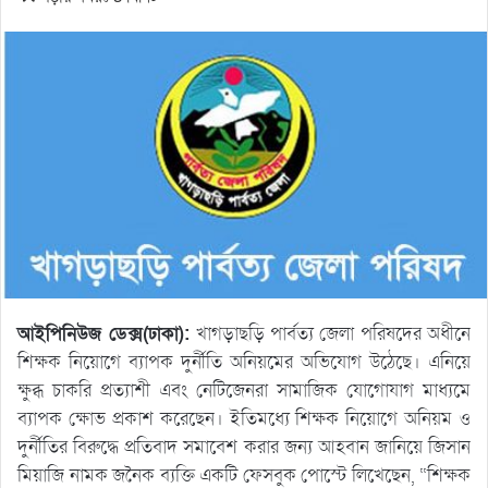
আইপিনিউজ ডেক্স(ঢাকা):
খাগড়াছড়ি পার্বত্য জেলা পরিষদের অধীনে
শিক্ষক নিয়োগে ব্যাপক দুর্নীতি অনিয়মের অভিযোগ উঠেছে। এনিয়ে
ক্ষুব্ধ চাকরি প্রত্যাশী এবং নেটিজেনরা সামাজিক যোগােযাগ মাধ্যমে
ব্যাপক ক্ষোভ প্রকাশ করেছেন। ইতিমধ্যে শিক্ষক নিয়োগে অনিয়ম ও
দুর্নীতির বিরুদ্ধে প্রতিবাদ সমাবেশ করার জন্য আহবান জানিয়ে জিসান
মিয়াজি নামক জনৈক ব্যক্তি একটি ফেসবুক পোস্টে লিখেছেন, “শিক্ষক