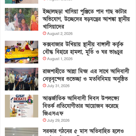
ইচ্ছালছড়া খাসিয়া পুঞ্জিতে পান গাছ কাটার
অভিযোগ, উচ্ছেদের ষড়যন্ত্রের আশঙ্কা স্থানীয়
খাসিয়াদের
August 2, 2026
কক্সবাজার উখিয়ায় স্থানীয় বাঙ্গালী কর্তৃক
বৌদ্ধ বিহারে হামলা, মূর্তি ও ঘর ভাঙচুর
August 1, 2026
রাজশাহীতে আন্না মিন্জ এর সাথে আদিবাসী
নেতৃবৃন্দের শুভেচ্ছা ও মতবিনিময় অনুষ্ঠিত
July 31, 2026
আন্তর্জাতিক আদিবাসী দিবস উপলক্ষ্যে
বিতর্ক প্রতিযোগীতার আয়োজন করেছে
জিএসএফ
July 29, 2026
সরকার গঠনের ৫ মাস অতিবাহিত হলেও