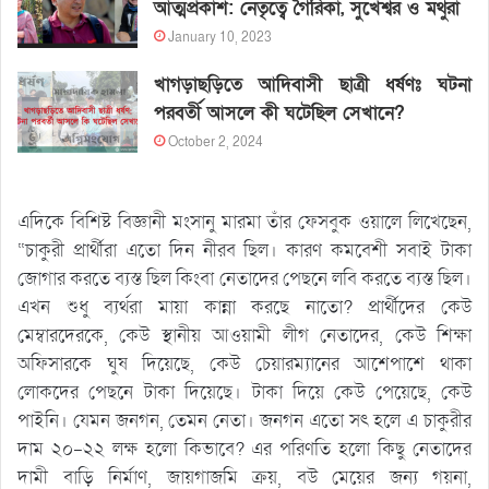
আত্মপ্রকাশ: নেতৃত্বে গৈরিকা, সুখেশ্বর ও মথুরা
January 10, 2023
খাগড়াছড়িতে আদিবাসী ছাত্রী ধর্ষণঃ ঘটনা
পরবর্তী আসলে কী ঘটেছিল সেখানে?
October 2, 2024
এদিকে বিশিষ্ট বিজ্ঞানী মংসানু মারমা তাঁর ফেসবুক ওয়ালে লিখেছেন,
“চাকুরী প্রার্থীরা এতো দিন নীরব ছিল। কারণ কমবেশী সবাই টাকা
জোগার করতে ব্যস্ত ছিল কিংবা নেতাদের পেছনে লবি করতে ব্যস্ত ছিল।
এখন শুধু ব্যর্থরা মায়া কান্না করছে নাতো? প্রার্থীদের কেউ
মেম্বারদেরকে, কেউ স্থানীয় আওয়ামী লীগ নেতাদের, কেউ শিক্ষা
অফিসারকে ঘুষ দিয়েছে, কেউ চেয়ারম্যানের আশেপাশে থাকা
লোকদের পেছনে টাকা দিয়েছে। টাকা দিয়ে কেউ পেয়েছে, কেউ
পাইনি। যেমন জনগন, তেমন নেতা। জনগন এতো সৎ হলে এ চাকুরীর
দাম ২০-২২ লক্ষ হলো কিভাবে? এর পরিণতি হলো কিছু নেতাদের
দামী বাড়ি নির্মাণ, জায়গাজমি ক্রয়, বউ মেয়ের জন্য গয়না,