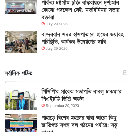
পার্বত্য চট্টগ্রাম চুক্তি বাস্তবায়নে দৃশ্যমান
কোনো পদক্ষেপ নেই: মতবিনিময় সভায়
বক্তারা
July 29, 2026
বান্দরবান সদর হাসপাতালে হামের ভয়াবহ
পরিস্থিতি, কার্যকর উদ্যোগের দাবি
July 29, 2026
সর্বাধিক পঠিত
পিসিপি’র সাবেক সভাপতি বাবলু চাকমা’র
পিএইচডি ডিগ্রি অর্জন
September 20, 2023
পাহাড়ে বিশেষ মহলের দ্বারা আরো কিছু
জাতিগত সশস্ত্র দল গঠনের পর্যায়ে: সন্তু