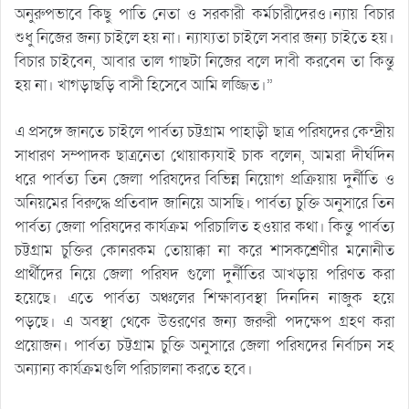
অনুরুপভাবে কিছু পাতি নেতা ও সরকারী কর্মচারীদেরও।ন্যায় বিচার
শুধু নিজের জন্য চাইলে হয় না। ন্যায্যতা চাইলে সবার জন্য চাইতে হয়।
বিচার চাইবেন, আবার তাল গাছটা নিজের বলে দাবী করবেন তা কিন্তু
হয় না। খাগড়াছড়ি বাসী হিসেবে আমি লজ্জিত।”
এ প্রসঙ্গে জানতে চাইলে পার্বত্য চট্টগ্রাম পাহাড়ী ছাত্র পরিষদের কেন্দ্রীয়
সাধারণ সম্পাদক ছাত্রনেতা থোয়াক্যযাই চাক বলেন, আমরা দীর্ঘদিন
ধরে পার্বত্য তিন জেলা পরিষদের বিভিন্ন নিয়োগ প্রক্রিয়ায় দুর্নীতি ও
অনিয়মের বিরুদ্ধে প্রতিবাদ জানিয়ে আসছি। পার্বত্য চুক্তি অনুসারে তিন
পার্বত্য জেলা পরিষদের কার্যক্রম পরিচালিত হওয়ার কথা। কিন্তু পার্বত্য
চট্টগ্রাম চুক্তির কোনরকম তোয়াক্কা না করে শাসকশ্রেণীর মনোনীত
প্রার্থীদের নিয়ে জেলা পরিষদ গুলো দুর্নীতির আখড়ায় পরিণত করা
হয়েছে। এতে পার্বত্য অঞ্চলের শিক্ষাব্যবস্থা দিনদিন নাজুক হয়ে
পড়ছে। এ অবস্থা থেকে উত্তরণের জন্য জরুরী পদক্ষেপ গ্রহণ করা
প্রয়োজন। পার্বত্য চট্টগ্রাম চুক্তি অনুসারে জেলা পরিষদের নির্বাচন সহ
অন্যান্য কার্যক্রমগুলি পরিচালনা করতে হবে।