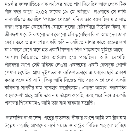
নওগাঁর বদলগাছিতে এক ধর্ষকের হাতে প্রাণ দিয়েছিল আজ থেকে ঠিক
পাঁচ বছর আগে, ২০১২ সালের ১৯ মে তারিখে। নওগাঁতে সে নাকি
নানাবাড়িতে এসেছিল ‘কাজের খোঁজে’, যদিও তার বয়স ছিল মাত্র সাত
বছর! তার নাম কোনোদিন কোনো স্কুলের রেজিস্টারে উঠেছিল কিনা, বা
জীবদ্দশায় কেউ কখনো তার কোনো ছবি তুলেছিল কিনা আমাদের জানা
নেই। তবে তার লাশের একটি ছবি – যেটিতে মাথার কাছে রক্তের দাগ
না থাকলে দেখে মনে হত একটি নিষ্পাপ শিশু শান্তভাবে ঘুমিয়ে আছে –
সোশাল মিডিয়াতে প্রায় ভাইরাল হয়ে পড়েছিল। আমি দেখেছি,
পাঁচবছর আগে সেই ছবিসহ দেওয়া একজনের একটি ফেসবুক পোস্ট
শেয়ার হয়েছিল প্রায় দুইশতবার! ব্যক্তিগতভাবে এ ধরনের ছবি প্রকাশ
করার পক্ষে নই আমি, কিন্তু আমি নিজেও পাঁচ বছর আগে লেখা একটি
কবিতায় সাগরীর নাম ব্যবহার করেছিলাম। এছাড়া আমার ‘বহুজাতির
বাংলাদেশ’ গ্রন্থে আমি তার নাম উল্লেখ করেছি, এবং পরে নিজের একটি
প্রবন্ধের শিরোনামেও আমি তার নাম ব্যবহার করেছি।
‘বহুজাতির বাংলাদেশ’ গ্রন্থের কৃতজ্ঞতা স্বীকার অংশে আমি সাগরীর নাম
উল্লেখ করেছি আমাদের ব্যর্থ সমাজ ও রাষ্ট্রের ‘বিভিন্ন গহ্বরে’ হারিয়ে