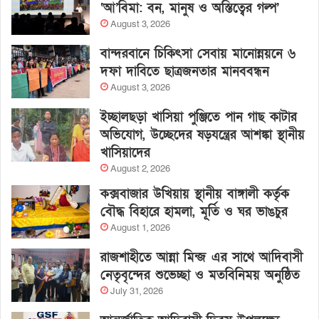
‘আ’বিমা: বন, মানুষ ও অস্তিত্বের গল্প’
August 3, 2026
বান্দরবানে চিকিৎসা সেবায় মানোন্নয়নে ৬
দফা দাবিতে ছাত্রজনতার মানববন্ধন
August 3, 2026
ইচ্ছালছড়া খাসিয়া পুঞ্জিতে পান গাছ কাটার
অভিযোগ, উচ্ছেদের ষড়যন্ত্রের আশঙ্কা স্থানীয়
খাসিয়াদের
August 2, 2026
কক্সবাজার উখিয়ায় স্থানীয় বাঙ্গালী কর্তৃক
বৌদ্ধ বিহারে হামলা, মূর্তি ও ঘর ভাঙচুর
August 1, 2026
রাজশাহীতে আন্না মিন্জ এর সাথে আদিবাসী
নেতৃবৃন্দের শুভেচ্ছা ও মতবিনিময় অনুষ্ঠিত
July 31, 2026