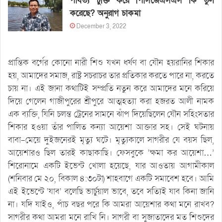
পার্বত্য চুক্তি করে পিসিজেএসএস কি ভুল
করেছে? অনুরাগ চাকমা
December 3, 2022
প্রান্তিক বর্গের কোনো নারী শিশু যখন ধর্ষণ বা যৌন হয়রানির শিকার
হয়, আমাদের সমাজ, রাষ্ট্র সচরাচর তার প্রতিকার করতে পারে না, করতে
চায় না। এই জানা কথাটিই সম্প্রতি নতুন করে আমাদের মনে করিয়ে
দিয়ে গেলেন গাজীপুরের শ্রীপুরে আত্মহত্যা করা হজরত আলী নামক
এক ব্যক্তি, যিনি চলন্ত ট্রেনের সামনে ঝাঁপ দিয়েছিলেন যৌন সহিংসতার
শিকার হওয়া তাঁর পালিত কন্যা আয়েশা আক্তার সহ। সেই ঘটনায়
বাবা-মেয়ে দুইজনেরই মৃত্যু ঘটে। মৃত্যুকালে সাগরীর যে বয়স ছিল,
আয়েশারও ছিল তারই কাছাকাছি। ফেসবুকে ‘ক্ষমা কর আয়েশা…’
শিরোনামে একটি ইভেন্ট খোলা হয়েছে, যার আওতায় আগামীকাল
(শনিবার মে ২০, বিকাল ৪:৩০টা) শাহবাগে একটি সমাবেশ হবে। আমি
এই ইভেন্টে ‘যাব’ বলেছি ভার্চুয়াল ভাবে, তবে সত্যিই যাব কিনা জানি
না। যদি যাইও, পাঁচ বছর পরে কি আমরা আয়েশার কথা মনে রাখব?
সাগরীর কথা আমরা মনে রাখি নি। সাগরী বা সুজাতাদের মত শিশুদের