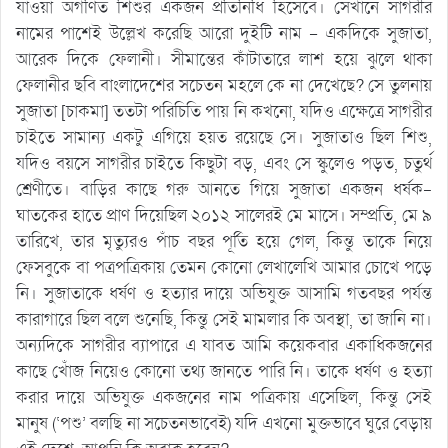
যাওয়া অগণিত শিশুর একজন প্রতিনিধি হিসেবে। সেখানে সাগরীর
নামের পাশেই উল্লেখ করেছি আরো দুইটি নাম – একদিকে সুজাতা,
আরেক দিকে ফেলানী। সীমান্তের কাঁটাতারে লাশ হয়ে ঝুলে থাকা
ফেলানীর ছবি বাংলাদেশের সচেতন মহলে কে না দেখেছে? সে তুলনায়
সুজাতা [চাকমা] ততটা পরিচিতি পায় নি কখনো, যদিও এক্ষেত্রে সাগরীর
চাইতে সামান্য একটু এগিয়ে হয়ত রয়েছে সে। সুজাতাও ছিল শিশু,
যদিও বয়সে সাগরীর চাইতে কিছুটা বড়, এবং সে স্কুলেও পড়ত, চতুর্থ
শ্রেণীতে। বাড়ির কাছে গরু আনতে গিয়ে সুজাতা একজন ধর্ষক-
ঘাতকের হাতে প্রাণ দিয়েছিল ২০১২ সালেরই মে মাসে। সম্প্রতি, মে ৯
তারিখে, তার মৃত্যুরও পাঁচ বছর পূর্তি হয়ে গেল, কিন্তু তাকে নিয়ে
ফেসবুকে বা পত্রপত্রিকায় তেমন কোনো লেখালেখি আমার চোখে পড়ে
নি। সুজাতাকে ধর্ষণ ও হত্যার দায়ে অভিযুক্ত আসামি গতবছর পর্যন্ত
কারাগারে ছিল বলে শুনেছি, কিন্তু সেই মামলার কি অবস্থা, তা জানি না।
অন্যদিকে সাগরীর ব্যাপারে এ যাবত আমি কয়েকবার একাধিকজনের
কাছে খোঁজ নিয়েও কোনো তথ্য জানতে পারি নি। তাকে ধর্ষণ ও হত্যা
করার দায়ে অভিযুক্ত একজনের নাম পত্রিকায় এসেছিল, কিন্তু সেই
মানুষ (‘পশু’ বলছি না সচেতনভাবেই) যদি এখনো মুক্তভাবে ঘুরে বেড়ায়