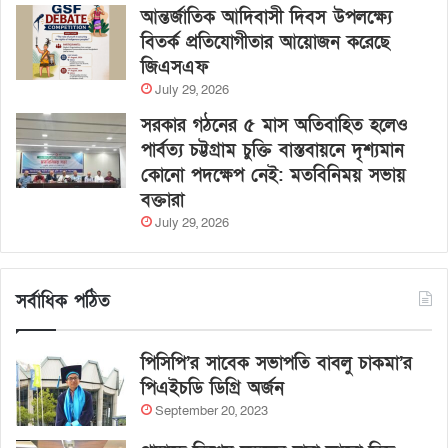
আন্তর্জাতিক আদিবাসী দিবস উপলক্ষ্যে
বিতর্ক প্রতিযোগীতার আয়োজন করেছে
জিএসএফ
July 29, 2026
সরকার গঠনের ৫ মাস অতিবাহিত হলেও
পার্বত্য চট্টগ্রাম চুক্তি বাস্তবায়নে দৃশ্যমান
কোনো পদক্ষেপ নেই: মতবিনিময় সভায়
বক্তারা
July 29, 2026
সর্বাধিক পঠিত
পিসিপি’র সাবেক সভাপতি বাবলু চাকমা’র
পিএইচডি ডিগ্রি অর্জন
September 20, 2023