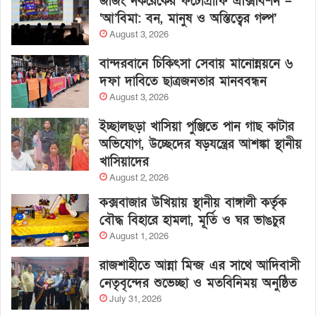
জাজং নকরেকের ফটোগ্রাফি এক্সিবিশন –
‘আ’বিমা: বন, মানুষ ও অস্তিত্বের গল্প’
August 3, 2026
বান্দরবানে চিকিৎসা সেবায় মানোন্নয়নে ৬
দফা দাবিতে ছাত্রজনতার মানববন্ধন
August 3, 2026
ইচ্ছালছড়া খাসিয়া পুঞ্জিতে পান গাছ কাটার
অভিযোগ, উচ্ছেদের ষড়যন্ত্রের আশঙ্কা স্থানীয়
খাসিয়াদের
August 2, 2026
কক্সবাজার উখিয়ায় স্থানীয় বাঙ্গালী কর্তৃক
বৌদ্ধ বিহারে হামলা, মূর্তি ও ঘর ভাঙচুর
August 1, 2026
রাজশাহীতে আন্না মিন্জ এর সাথে আদিবাসী
নেতৃবৃন্দের শুভেচ্ছা ও মতবিনিময় অনুষ্ঠিত
July 31, 2026