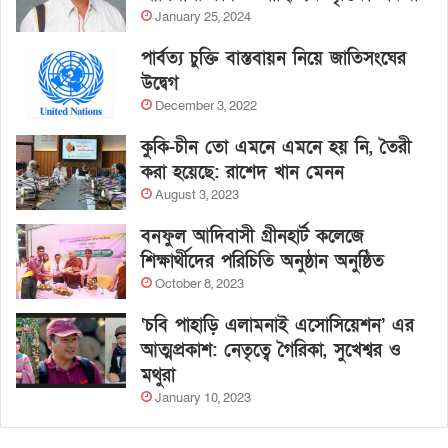
January 25, 2024
পার্বত্য চুক্তি বাস্তবায়ন নিয়ে জাতিসংঘের
উদ্বেগ
December 3, 2022
কুকি-চীন তো এমনে এমনে হয় নি, তৈরী
করা হয়েছে: রাশেদ খান মেনন
August 3, 2023
বনফুল আদিবাসী গ্রীনহার্ট কলেজে
শিক্ষার্থীদের পরিচিতি অনুষ্ঠান অনুষ্ঠিত
October 8, 2023
‘চবি পাহাড়ি এলামনাই এসোসিয়েশন’ এর
আত্মপ্রকাশ: নেতৃত্বে গৈরিকা, সুখেশ্বর ও
মথুরা
January 10, 2023