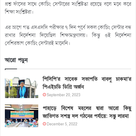
প্রশ্ন ফাঁসের সাথে কোচিং সেন্টারের সংশ্লিষ্টতা রয়েছে বলে মনে করে
শিক্ষা সংশ্লিষ্টরা।
এর আগে গত এসএসসি পরীক্ষার ৭ দিন পূর্বে সকল কোচিং সেন্টার বন্ধ
রাখার নির্দেশনা দিয়েছিল শিক্ষামন্ত্রণালয়। কিন্তু ওই নির্দেশনা
বেশিরভাগ কোচিং সেন্টারই মানেনি।
আরো পড়ুন
পিসিপি’র সাবেক সভাপতি বাবলু চাকমা’র
পিএইচডি ডিগ্রি অর্জন
September 20, 2023
পাহাড়ে বিশেষ মহলের দ্বারা আরো কিছু
জাতিগত সশস্ত্র দল গঠনের পর্যায়ে: সন্তু লারমা
December 5, 2022