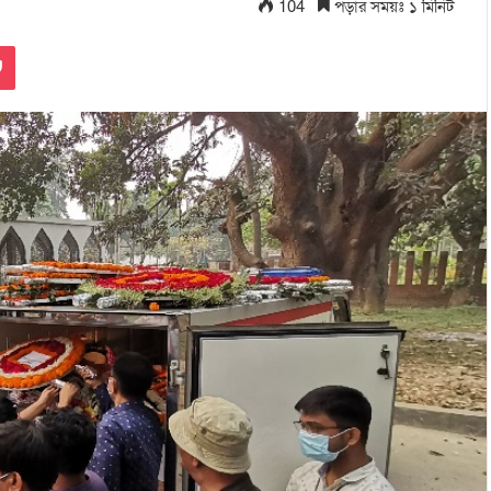
104
পড়ার সময়ঃ ১ মিনিট
Pocket