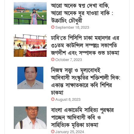
আরো অনেক স্বপ্ন দেখা বাকি,
আরো অনেক দূর যাওয়া বাকি :
উক্রাচিং চৌধুরী
September 18, 2023
ঢাবি’তে পিসিপি ঢাকা মহানগর এর
৩১তম কাউন্সিল সম্পন্নঃ সভাপতি
জগদীশ এবং সম্পাদক শুভ চাকমা
October 7, 2023
নিজস্ব সত্ত্বা ও মূল্যবোধই
আদিবাসী সংস্কৃতির শক্তিশালী দিক:
একান্ত সাক্ষাতকারে কবি শিশির
চাকমা
August 8, 2023
বাংলা একাডেমি সাহিত্য পুরস্কার
পাচ্ছেন আদিবাসী কবি ও
সাহিত্যিক মৃত্তিকা চাকমা
January 25, 2024