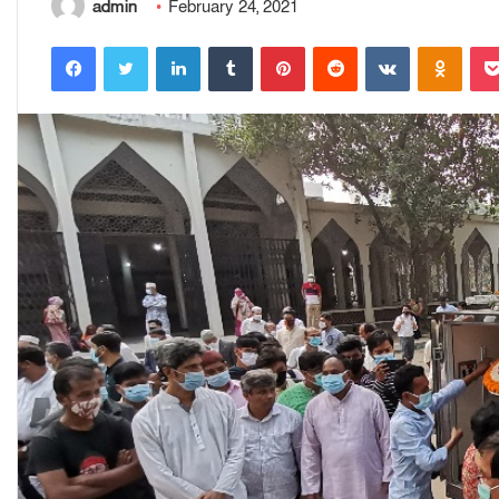
admin
February 24, 2021
Facebook
Twitter
LinkedIn
Tumblr
Pinterest
Reddit
VKontakte
Odnoklassniki