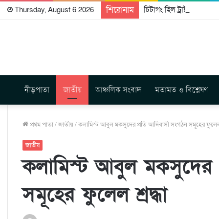
শিরোনাম
চিটাগং হিল ট্রাক্টস রাইটার্
Thursday, August 6 2026
নীড়পাতা
জাতীয়
আঞ্চলিক সংবাদ
মতামত ও বিশ্লেষণ
প্রথম পাতা
/
জাতীয়
/
কলামিস্ট আবুল মকসুদের প্রতি আদিবাসী সংগঠন সমূহের ফুলেল শ
জাতীয়
কলামিস্ট আবুল মকসুদের 
সমূহের ফুলেল শ্রদ্ধা