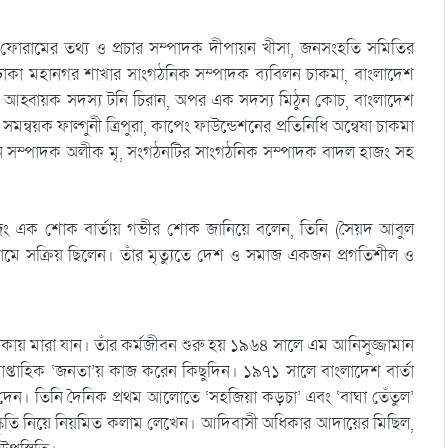
ী ফোরামের তথ্য ও প্রচার সম্পাদক দীপায়ন খীসা, জনসংহতি সমিতির
ের ঢাকা মহানগর শাখার সাংগঠনিক সম্পাদক ব্যবিলন চাকমা, বাংলাদেশ
 আহ্বায়ক সদস্য টনি চিরান, অপর এক সদস্য মিঠুন কোচ, বাংলাদেশ
্বয়ক ফাল্গুনী ত্রিপুরা, কাপেং ফাউন্ডেশনের প্রতিনিধি অন্বেষা চাকমা
ারন সম্পাদক অলীক মৃ, সংগঠনটির সাংগঠনিক সম্পাদক বাদল হাজং সহ
্রং এক শোক বার্তায় গভীর শোক জানিয়ে বলেন, তিনি (সৈয়দ আবুল
গ্রামে সক্রিয় ছিলেন। তাঁর মৃত্যুতে দেশ ও সমাজ একজন প্রগতিশীল ও
টিকায় মারা যান। তাঁর কর্মজীবন শুরু হয় ১৯৬৪ সালে এম আনিসুজ্জামান
সাপ্তাহিক ‘জনতা’য় কাজ করেন কিছুদিন। ১৯৭১ সালে বাংলাদেশ বার্তা
ড়ে দেন। তিনি দৈনিক প্রথম আলোতে ‘সহজিয়া কড়চা’ এবং ‘বাঘা তেঁতুল’
্কৃতি নিয়ে নিয়মিত কলাম লেখেন। আদিবাসী অধিকার আদায়ের মিছিল,