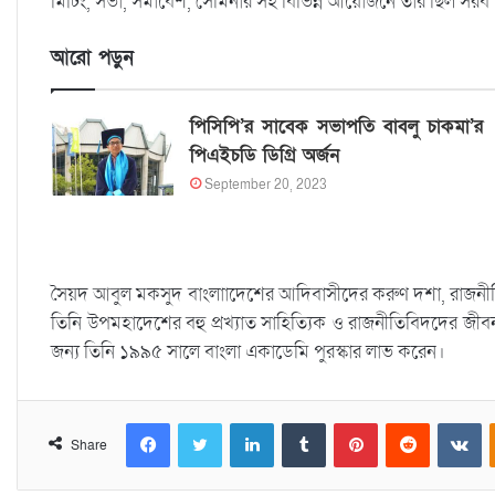
মিটিং, সভা, সমাবেশ, সেমিনার সহ বিভিন্ন আয়োজনে তাঁর ছিল সরব 
আরো পড়ুন
পিসিপি’র সাবেক সভাপতি বাবলু চাকমা’র
পিএইচডি ডিগ্রি অর্জন
September 20, 2023
সৈয়দ আবুল মকসুদ বাংলাাদেশের আদিবাসীদের করুণ দশা, রাজনীতি, স
তিনি উপমহাদেশের বহু প্রখ্যাত সাহিত্যিক ও রাজনীতিবিদদের জীব
জন্য তিনি ১৯৯৫ সালে বাংলা একাডেমি পুরস্কার লাভ করেন।
Facebook
Twitter
LinkedIn
Tumblr
Pinterest
Reddit
VKontakte
Share