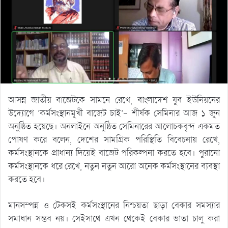
আসন্ন জাতীয় বাজেটকে সামনে রেখে, বাংলাদেশ যুব ইউনিয়নের
উদ্যোগে ’কর্মসংস্থানমুখী বাজেট চাই’- শীর্ষক সেমিনার আজ ১ জুন
অনুষ্ঠিত হয়েছে। অনলাইনে অনুষ্ঠিত সেমিনারের আলোচকবৃন্দ একমত
পোষণ করে বলেন, দেশের সামগ্রিক পরিস্থিতি বিবেচনায় রেখে,
কর্মসংস্থানকে প্রাধান্য দিয়েই বাজেট পরিকল্পনা করতে হবে। পুরানো
কর্মসংস্থানকে ধরে রেখে, নতুন নতুন আরো অনেক কর্মসংস্থানের ব্যবস্থা
করতে হবে।
মানসম্পন্ন ও টেকসই কর্মসংস্থানের নিশ্চয়তা ছাড়া বেকার সমস্যার
সমাধান সম্ভব নয়। সেইসাথে এখন থেকেই বেকার ভাতা চালু করা