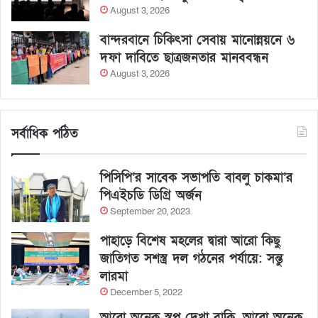
August 3, 2026
বান্দরবানে চিকিৎসা সেবায় মানোন্নয়নে ৬
দফা দাবিতে ছাত্রজনতার মানববন্ধন
August 3, 2026
সর্বাধিক পঠিত
পিসিপি’র সাবেক সভাপতি বাবলু চাকমা’র
পিএইচডি ডিগ্রি অর্জন
September 20, 2023
পাহাড়ে বিশেষ মহলের দ্বারা আরো কিছু
জাতিগত সশস্ত্র দল গঠনের পর্যায়ে: সন্তু
লারমা
December 5, 2022
আরো অনেক স্বপ্ন দেখা বাকি, আরো অনেক