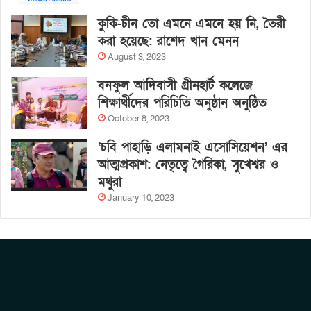
কুকি-চীন তো এমনে এমনে হয় নি, তৈরী
করা হয়েছে: রাশেদ খান মেনন
August 3, 2023
বনফুল আদিবাসী গ্রীনহার্ট কলেজে
শিক্ষার্থীদের পরিচিতি অনুষ্ঠান অনুষ্ঠিত
October 8, 2023
‘চবি পাহাড়ি এলামনাই এসোসিয়েশন’ এর
আত্মপ্রকাশ: নেতৃত্বে গৈরিকা, সুখেশ্বর ও
মথুরা
January 10, 2023