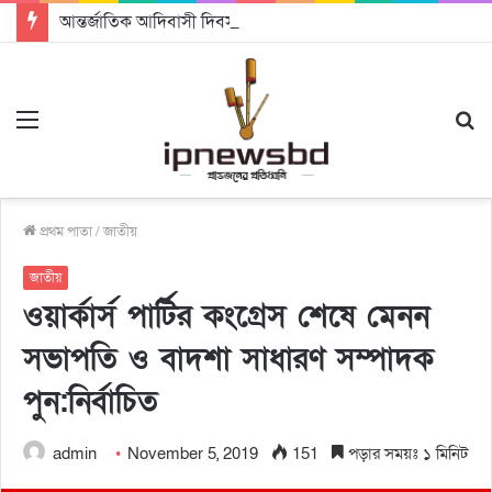
আন্তর্জাতিক আদিবাসী দিবস ২০২৬: ন্যায়বিচার, সমঅধিকার ও জাতিসত্ত্বার স্বীকৃতি চাই – নিকোলাস বিশ্বাস
Menu
S
fo
প্রথম পাতা
/
জাতীয়
জাতীয়
ওয়ার্কার্স পার্টির কংগ্রেস শেষে মেনন
সভাপতি ও বাদশা সাধারণ সম্পাদক
পুন:নির্বাচিত
admin
November 5, 2019
151
পড়ার সময়ঃ ১ মিনিট