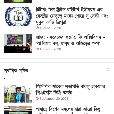
চিটাগং হিল ট্রাক্টস রাইটার্স ইউনিয়ন এর
কেন্দ্রীয় নেতৃত্বে মংক্য শোয়ে নু নেভী এবং
মুকুল কান্তি ত্রিপুরা
August 5, 2026
জাজং নকরেকের ফটোগ্রাফি এক্সিবিশন –
‘আ’বিমা: বন, মানুষ ও অস্তিত্বের গল্প’
August 3, 2026
সর্বাধিক পঠিত
পিসিপি’র সাবেক সভাপতি বাবলু চাকমা’র
পিএইচডি ডিগ্রি অর্জন
September 20, 2023
পাহাড়ে বিশেষ মহলের দ্বারা আরো কিছু