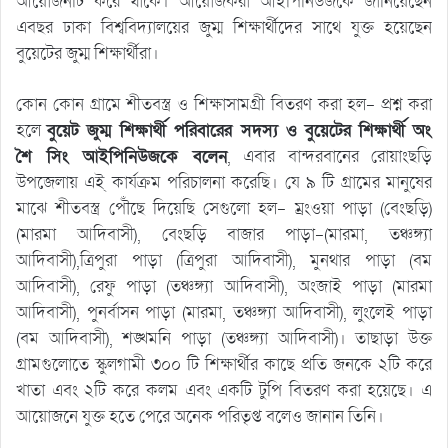
আয়োজনটি করে থাকে। আয়োজকরা আইপিনিউজকে জানিয়েছেন
এবছর ঢাকা বিশ্ববিদ্যালয়ের জুম্ম শিক্ষার্থীদের সাথে যুক্ত হয়েছেন
বুয়েটের জুম্ম শিক্ষার্থীরা।
কোন কোন গ্রামে শীতবস্ত্র ও শিক্ষাসামগ্রী বিতরণ করা হল- প্রশ্ন করা
হলে
বুয়েট জুম্ম শিক্ষার্থী পরিবারের সদস্য ও বুয়েটের শিক্ষার্থী অং
শৈ সিং আইপিনিউজকে বলেন
, এবার বান্দরবানের রোয়াংছড়ি
উপজেলায় এই্ কার্যক্রম পরিচালনা করেছি। যে ৯ টি গ্রামের মানুষের
মাঝে শীতবস্ত্র পৌঁছে দিয়েছি সেগুলো হল- ম্রংওয়া পাড়া (বেংছড়ি)
(মারমা আদিবাসী), বেংছড়ি বাজার পাড়া-(মারমা, তঞ্চঙ্গ্যা
আদিবাসী),ত্রিপুরা পাড়া (ত্রিপুরা আদিবাসী), মুনথার পাড়া (বম
আদিবাসী), রেফু পাড়া (তঞ্চঙ্গ্যা আদিবাসী), অংজাই পাড়া (মারমা
আদিবাসী), পুনর্বাসন পাড়া (মারমা, তঞ্চঙ্গ্যা আদিবাসী), লুংলেই পাড়া
(বম আদিবাসী), শঙ্খমনি পাড়া (তঞ্চঙ্গ্যা আদিবাসী)। তাছাড়া উক্ত
গ্রামগুলোতে স্কুলগামী ৩০০ টি শিক্ষার্থীর কাছে প্রতি জনকে ২টি করে
খাতা এবং ২টি করে কলম এবং একটি টুপি বিতরণ করা হয়েছে। এ
আয়োজনে যুক্ত হতে পেরে অনেক পরিতৃপ্ত বলেও জানান তিনি।