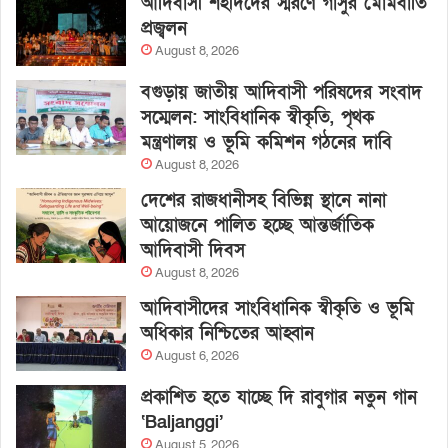
আদিবাসী শহীদদের স্মরণে গাসুর মোমবাতি
প্রজ্বলন
August 8, 2026
বগুড়ায় জাতীয় আদিবাসী পরিষদের সংবাদ
সম্মেলন: সাংবিধানিক স্বীকৃতি, পৃথক
মন্ত্রণালয় ও ভূমি কমিশন গঠনের দাবি
August 8, 2026
দেশের রাজধানীসহ বিভিন্ন স্থানে নানা
আয়োজনে পালিত হচ্ছে আন্তর্জাতিক
আদিবাসী দিবস
August 8, 2026
আদিবাসীদের সাংবিধানিক স্বীকৃতি ও ভূমি
অধিকার নিশ্চিতের আহ্বান
August 6, 2026
প্রকাশিত হতে যাচ্ছে দি রাবুগার নতুন গান
‘Baljanggi’
August 5, 2026