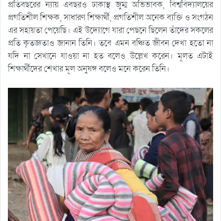
প্রতিবছরের ন্যায় এবছরও ঢাকাস্থ জুম্ম অভিভাবক, বিশ্ববিদ্যালয়ের
প্রগতিশীল শিক্ষক, সাধারণ শিক্ষার্থী, প্রগতিশীল অনেক ব্যক্তি ও সংগঠন
এর সহায়তা পেয়েছি। এই উদ্যোগে যারা পেছনে ছিলেন তাঁদের সকলের
প্রতি কৃতজ্ঞতাও জানান তিনি। তবে এমন বঞ্চিত জীবন দেখা হতো না
যদি না সেখানে যাওয়া না হত বলেও উল্লেখ করেন। মূলত এটাই
শিক্ষার্থীদের শেখার মূল অনুষঙ্গ বলেও মনে করেন তিনি।