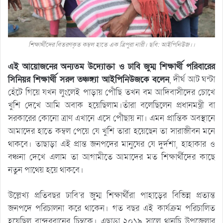
শিক্ষার্থীদের বিতরণকৃত কম্বল হাতে এক ত্রিপুরা নারী। ছবি: আইপিনিউজ।।
এই আয়োজনের অন্যতম উদ্যোক্তা ও ঢাবি জুম্ম শিক্ষার্থী পরিবারের
সিনিয়র শিক্ষার্থী সরল তঞ্চঙ্গ্যা আইপিনিউজকে বলেন
, দীর্ঘ আট ঘন্টা
হেঁটে গিয়ে যখন লুংলেই পাড়ায় পৌঁছি তখন বম আদিবাসীদের চোখে
খুশি দেখে আমি অবাক হয়েছিলাম।তাঁরা বলেছিলেন প্রধানমন্ত্রী বা
সরকারের কোনো ত্রাণ এখানে এসে পৌঁছায় না। এমন প্রান্তিক অবস্থানে
আমাদের হাতে কম্বল পেয়ে যে খুশি তারা হয়েছেন তা সারাজীবন মনে
থাকবে। তাছাড়া এই প্রান্ত জনপদের মানুষের যে দুর্দশা, হাহাকার ও
বঞ্চনা দেখে এলাম তা আগামীতে আমাদের মত শিক্ষার্থীদের কাছে
নতুন পাথেয় হয়ে থাকবে।
উল্লেখ্য প্রতিবছর ঢাবি’র জুম্ম শিক্ষার্থীরা পাহাড়ের বিভিন্ন প্রত্যন্ত
জনপদে পরিচালনা করে থাকেন। গত বছর এই কার্যক্রম পরিচালিত
হয়েছিল বান্দরবানের চিম্বুকে। এছাড়া ২০১৯ সালে থানচি উপজেলার