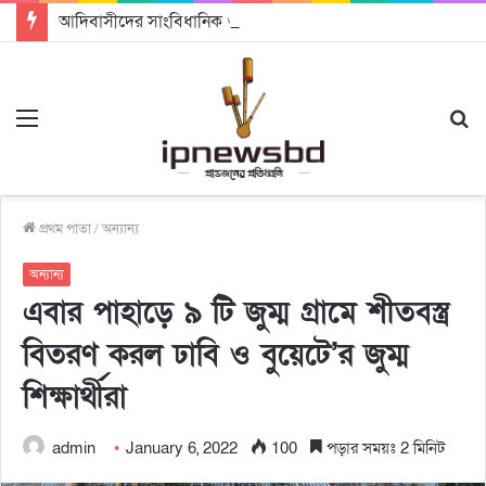
আদিবাসীদের সাংবিধানিক ও আইনগত স্বীকৃতি দিতে কার্যকর উদ্যোগ গ্রহণ করার আহবানঃ আন্তর্জাতিক আদিবাসী দিবসে বক্তারা
Menu
S
fo
প্রথম পাতা
/
অন্যান্য
অন্যান্য
এবার পাহাড়ে ৯ টি জুম্ম গ্রামে শীতবস্ত্র
বিতরণ করল ঢাবি ও বুয়েটে’র জুম্ম
শিক্ষার্থীরা
admin
January 6, 2022
100
পড়ার সময়ঃ 2 মিনিট