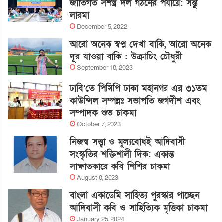
জাতিগত সশস্ত্র দল গঠনের পর্যায়ে: সন্তু
লারমা
December 5, 2022
আরো অনেক স্বপ্ন দেখা বাকি, আরো অনেক
দূর যাওয়া বাকি : উক্রাচিং চৌধুরী
September 18, 2023
ঢাবি’তে পিসিপি ঢাকা মহানগর এর ৩১তম
কাউন্সিল সম্পন্নঃ সভাপতি জগদীশ এবং
সম্পাদক শুভ চাকমা
October 7, 2023
নিজস্ব সত্ত্বা ও মূল্যবোধই আদিবাসী
সংস্কৃতির শক্তিশালী দিক: একান্ত
সাক্ষাতকারে কবি শিশির চাকমা
August 8, 2023
বাংলা একাডেমি সাহিত্য পুরস্কার পাচ্ছেন
আদিবাসী কবি ও সাহিত্যিক মৃত্তিকা চাকমা
January 25, 2024