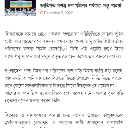
জাতিগত সশস্ত্র দল গঠনের পর্যায়ে: সন্তু লারমা
December 5, 2022
‘নির্বাচনকে সামনে রেখে একদল জলঘোলা পরিস্থিতিতে ফায়দা লুটার
চেষ্টা করে যাচ্ছে’ বলে বক্তব্য রাখেন বাংলাদেশ হিন্দু বৌদ্ধ খ্রিষ্টান ঐক্য
পরিষদের সদস্য নির্মল রোজারিও। তিনি এই প্রচেষ্টা রুখে দিতে
সংখ্যালঘু সম্প্রদায়ের মানুষ প্রস্তুত রয়েছেন বলেও তার বক্তব্যে বলেন।
বাংলাদেশ পূজা উদযাপন পরিষদের সভাপতি মিলন কান্তি দত্ত বলেন,
‘প্রধানমন্ত্রী আপনি মাদকের বিরুদ্ধে জিরো টলারেন্স নীতি নিতে পারেন,
তবে কেনো সাম্প্রদায়িকতার বিরুদ্ধে জিরো টলারেন্স দেখাচ্ছেন না।’
আগের সাম্প্রদায়িক ঘটনার বিচার হলে এরকম ঘটনা আবার পুনরাবৃত্তি
হতোনা বলেও মন্তব্য করেন তিনি।
বিক্ষোভ ও মানববন্ধনে বক্তারা দ্রুত সাংসদ ঊষাতন তালুকদারের
হুমকিদাতাদের গ্রেফতার ও বিচারের দাবী জানানোর পাশাপাশি