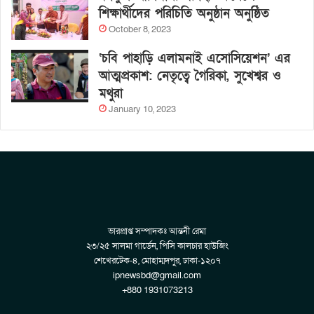
শিক্ষার্থীদের পরিচিতি অনুষ্ঠান অনুষ্ঠিত
October 8, 2023
‘চবি পাহাড়ি এলামনাই এসোসিয়েশন’ এর
আত্মপ্রকাশ: নেতৃত্বে গৈরিকা, সুখেশ্বর ও
মথুরা
January 10, 2023
ভারপ্রাপ্ত সম্পাদকঃ আন্তনী রেমা
২৩/২৫ সালমা গার্ডেন, পিসি কালচার হাউজিং
শেখেরটেক-৪, মোহাম্মদপুর, ঢাকা-১২০৭
ipnewsbd@gmail.com
+880 1931073213