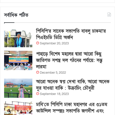
সর্বাধিক পঠিত
পিসিপি’র সাবেক সভাপতি বাবলু চাকমা’র
পিএইচডি ডিগ্রি অর্জন
September 20, 2023
পাহাড়ে বিশেষ মহলের দ্বারা আরো কিছু
জাতিগত সশস্ত্র দল গঠনের পর্যায়ে: সন্তু
লারমা
December 5, 2022
আরো অনেক স্বপ্ন দেখা বাকি, আরো অনেক
দূর যাওয়া বাকি : উক্রাচিং চৌধুরী
September 18, 2023
ঢাবি’তে পিসিপি ঢাকা মহানগর এর ৩১তম
কাউন্সিল সম্পন্নঃ সভাপতি জগদীশ এবং