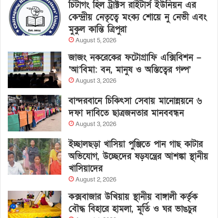
চিটাগং হিল ট্রাক্টস রাইটার্স ইউনিয়ন এর
কেন্দ্রীয় নেতৃত্বে মংক্য শোয়ে নু নেভী এবং
মুকুল কান্তি ত্রিপুরা
August 5, 2026
জাজং নকরেকের ফটোগ্রাফি এক্সিবিশন –
‘আ’বিমা: বন, মানুষ ও অস্তিত্বের গল্প’
August 3, 2026
বান্দরবানে চিকিৎসা সেবায় মানোন্নয়নে ৬
দফা দাবিতে ছাত্রজনতার মানববন্ধন
August 3, 2026
ইচ্ছালছড়া খাসিয়া পুঞ্জিতে পান গাছ কাটার
অভিযোগ, উচ্ছেদের ষড়যন্ত্রের আশঙ্কা স্থানীয়
খাসিয়াদের
August 2, 2026
কক্সবাজার উখিয়ায় স্থানীয় বাঙ্গালী কর্তৃক
বৌদ্ধ বিহারে হামলা, মূর্তি ও ঘর ভাঙচুর