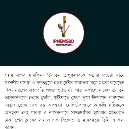
শ্যাম সাগর মানকিনঃ ‘উষাতন তালুকদারকে হত্যার প্রচেষ্টা মানে
সংসদীয় ব্যবস্থা ও গণতন্ত্রকে হত্যা চেষ্টার নামান্তর’ বলে মন্তব্য করেছেন
ঐক্য ন্যাপের সভাপতি পঙ্কজ ভট্টাচার্য। আজ সকালে সাংসদ ঊষাতন
তালুকদারকে হত্যার হুমকি, কুষ্টিয়াতে জেলা পূজা উদযাপন পরিষদের
নেতার ছেলে দেব দত্ত অপহরণ, মৌলভীবাজারে কাকলি মল্লিককে
অপহরণ এবং পাবনা ও নাসিরনগরে সাম্প্রদায়িক হামলার প্রতিবাদে
ঢাকা প্রেস ক্লাবের সামনে এক বিক্ষোভ ও মানবন্ধনে তিনি এ কথা
বলেন।