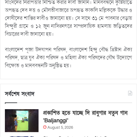
সাংসদের নিরাপত্তার নিশ্চিত করার দাবী জানান। মানববন্ধনে কুষ্টিয়াতে
অপহৃত দেব দত্ত ও মৌলভীবাজারে অপহৃত কাকলি মল্লিককে উদ্ধার ও
দোষীদের শাস্তির দাবীও জানানো হয়। সে সাথে ৩১ মে পাবনার বেড়ায়
সিন্দুরী গ্রামে ও ১২ জুন নাসিরনগরে সাম্প্রদায়িক হামলায় জড়িতদের
বিচারের দাবী জানানো হয়।
বাংলাদেশ পূজা উদযাপন পরিষদ, বাংলাদেশ হিন্দু বৌদ্ধ খ্রিষ্টান ঐক্য
পরিষদ, ছাত্র যুব ঐক্য পরিষদ ও মহিলা ঐক্য পরিষদের যৌথ উদ্যোগে
বিক্ষোভ ও মানববন্ধনটি অনুষ্ঠিত হয়।
সর্বশেষ সংবাদ
প্রকাশিত হতে যাচ্ছে দি রাবুগার নতুন গান
‘Baljanggi’
August 5, 2026