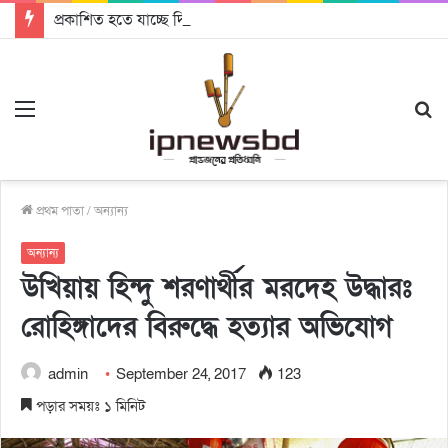
প্রকাশিত হতে যাচ্ছে দি রাবুগার নতুন গান ‘Baljanggi’
Menu
S
fo
প্রথম পাতা
/
অন্যান্য
অন্যান্য
উখিয়ায় হিন্দু শরণার্থীর মরদেহ উদ্ধারঃ
রোহিঙ্গাদের বিরুদ্ধে হত্যার অভিযোগ
admin
September 24, 2017
123
পড়ার সময়ঃ ১ মিনিট