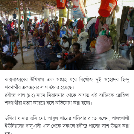
কক্সবাজারের উখিয়ায় এক সপ্তাহ ধরে নিখোঁজ দুই সহোদর হিন্দু
শরণার্থীর একজনের লাশ উদ্ধার হয়েছে।
রবীন্দ্র পাল (৪২) নামে মিয়ানমার থেকে আগত এই ব্যক্তিকে রোহিঙ্গা
শরণার্থীরা হত্যা করেছে বলে অভিযোগ করা হচ্ছে।
উখিয়া থানার ওসি মো. আবুল খায়ের শনিবার রাতে বলেন, পালংখালী
ইউনিয়নের বালুখালী খাল থেকে সকালে রবীন্দ্র পালের লাশ উদ্ধার করা
হয়।