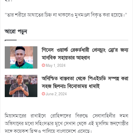
“তার শরীরে আঘাতের চিহ্ন না থাকলেও মুখমণ্ডল বিকৃত করা হয়েছে।”
আরো পড়ুন
গিনেস ওয়ার্ল্ড রেকর্ডধারী প্রেনচ্যুং ম্রো’র জন্য
মানবিক সহায়তার আহ্বান
May 1, 2024
অনিশ্চিত বাস্তবতা থেকে পিএইচডি সম্পন্ন করা
সহজ ছিলনাঃ বিনোতাময় ধামাই
June 2, 2024
মিয়ানমারের রাখাইনে রোহিঙ্গাদের বিরুদ্ধে সেনাবাহিনীর দমন
অভিযানের মধ্যে সহিংসতার মুখে সেখান থেকে এই মুসলিম জনগোষ্ঠীর
সঙ্গে কয়েকশ হিন্দুও পালিয়ে বাংলাদেশে এসেছে।