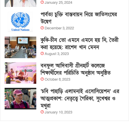
January 25, 2024
পার্বত্য চুক্তি বাস্তবায়ন নিয়ে জাতিসংঘের
উদ্বেগ
December 3, 2022
কুকি-চীন তো এমনে এমনে হয় নি, তৈরী
করা হয়েছে: রাশেদ খান মেনন
August 3, 2023
বনফুল আদিবাসী গ্রীনহার্ট কলেজে
শিক্ষার্থীদের পরিচিতি অনুষ্ঠান অনুষ্ঠিত
October 8, 2023
‘চবি পাহাড়ি এলামনাই এসোসিয়েশন’ এর
আত্মপ্রকাশ: নেতৃত্বে গৈরিকা, সুখেশ্বর ও
মথুরা
January 10, 2023