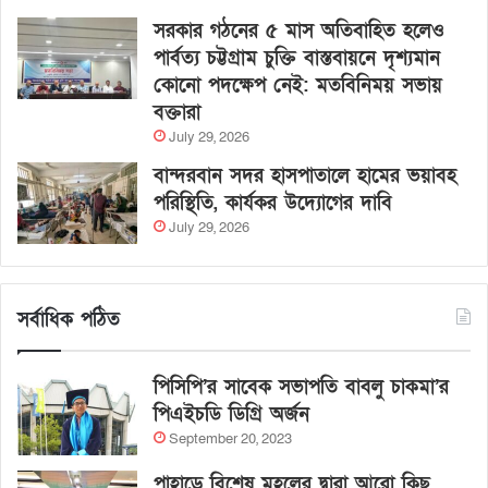
সরকার গঠনের ৫ মাস অতিবাহিত হলেও
পার্বত্য চট্টগ্রাম চুক্তি বাস্তবায়নে দৃশ্যমান
কোনো পদক্ষেপ নেই: মতবিনিময় সভায়
বক্তারা
July 29, 2026
বান্দরবান সদর হাসপাতালে হামের ভয়াবহ
পরিস্থিতি, কার্যকর উদ্যোগের দাবি
July 29, 2026
সর্বাধিক পঠিত
পিসিপি’র সাবেক সভাপতি বাবলু চাকমা’র
পিএইচডি ডিগ্রি অর্জন
September 20, 2023
পাহাড়ে বিশেষ মহলের দ্বারা আরো কিছু