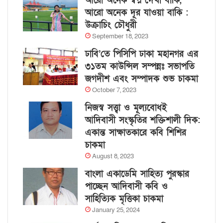
আরো অনেক স্বপ্ন দেখা বাকি,
আরো অনেক দূর যাওয়া বাকি :
উক্রাচিং চৌধুরী
September 18, 2023
ঢাবি’তে পিসিপি ঢাকা মহানগর এর
৩১তম কাউন্সিল সম্পন্নঃ সভাপতি
জগদীশ এবং সম্পাদক শুভ চাকমা
October 7, 2023
নিজস্ব সত্ত্বা ও মূল্যবোধই
আদিবাসী সংস্কৃতির শক্তিশালী দিক:
একান্ত সাক্ষাতকারে কবি শিশির
চাকমা
August 8, 2023
বাংলা একাডেমি সাহিত্য পুরস্কার
পাচ্ছেন আদিবাসী কবি ও
সাহিত্যিক মৃত্তিকা চাকমা
January 25, 2024