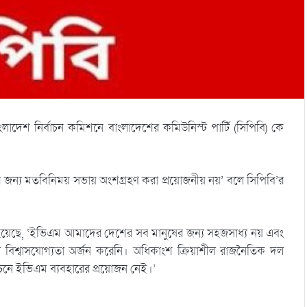
শ নির্বাচন কমিশনে বাংলাদেশের কমিউনিস্ট পার্টি (সিপিবি) কে
র জন্য মতবিনিময় সভায় অংশগ্রহণ করা প্রয়োজনীয় নয়’ বলে সিপিবি’র
 বলা হয়েছে, ‘ইভিএম আমাদের দেশের সব মানুষের জন্য সহজসাধ্য নয় এবং
বিশ্বাসযোগ্যতা অর্জন করেনি। অধিকাংশ ক্রিয়াশীল রাজনৈতিক দল
চনে ইভিএম ব্যবহারের প্রয়োজন নেই।’