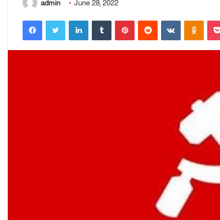
admin
June 28, 2022
Facebook
Twitter
LinkedIn
Tumblr
Pinterest
Reddit
VKontakte
Odnoklassniki