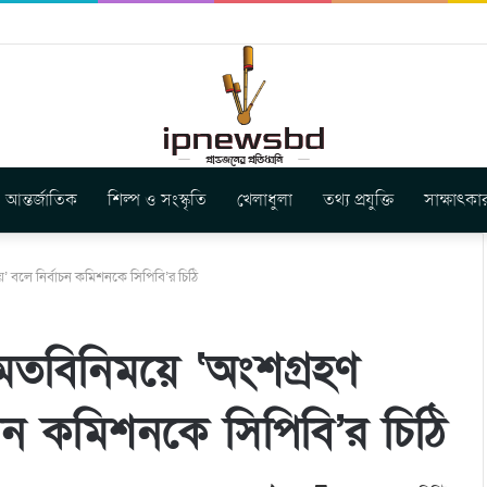
বুগার নতুন গান ‘Baljanggi’
আন্তর্জাতিক
শিল্প ও সংস্কৃতি
খেলাধুলা
তথ্য প্রযুক্তি
সাক্ষাৎকা
 বলে নির্বাচন কমিশনকে সিপিবি’র চিঠি
মতবিনিময়ে ‘অংশগ্রহণ
াচন কমিশনকে সিপিবি’র চিঠি