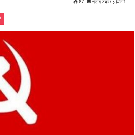
87
পড়ার সময়ঃ ১ মিনিট
Pocket