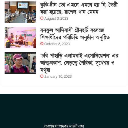
কুকি-চীন তো এমনে এমনে হয় নি, তৈরী
করা হয়েছে: রাশেদ খান মেনন
August 3, 2023
বনফুল আদিবাসী গ্রীনহার্ট কলেজে
শিক্ষার্থীদের পরিচিতি অনুষ্ঠান অনুষ্ঠিত
October 8, 2023
‘চবি পাহাড়ি এলামনাই এসোসিয়েশন’ এর
আত্মপ্রকাশ: নেতৃত্বে গৈরিকা, সুখেশ্বর ও
মথুরা
January 10, 2023
ভারপ্রাপ্ত সম্পাদকঃ আন্তনী রেমা