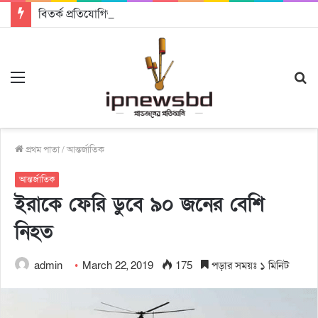
বিতর্ক প্রতিযোগিতায় চ্যাম্পিয়ন জাককানইবি, রানার্স আপ জিএসএফ
Menu
S
fo
প্রথম পাতা
/
আন্তর্জাতিক
আন্তর্জাতিক
ইরাকে ফেরি ডুবে ৯০ জনের বেশি
নিহত
admin
March 22, 2019
175
পড়ার সময়ঃ ১ মিনিট