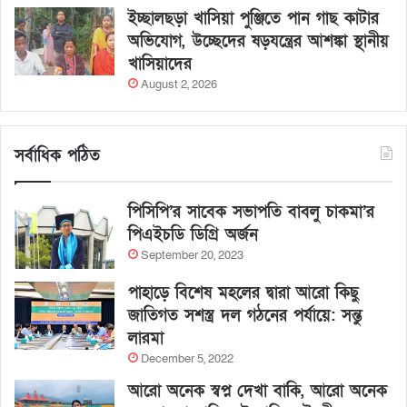
ইচ্ছালছড়া খাসিয়া পুঞ্জিতে পান গাছ কাটার
অভিযোগ, উচ্ছেদের ষড়যন্ত্রের আশঙ্কা স্থানীয়
খাসিয়াদের
August 2, 2026
সর্বাধিক পঠিত
পিসিপি’র সাবেক সভাপতি বাবলু চাকমা’র
পিএইচডি ডিগ্রি অর্জন
September 20, 2023
পাহাড়ে বিশেষ মহলের দ্বারা আরো কিছু
জাতিগত সশস্ত্র দল গঠনের পর্যায়ে: সন্তু
লারমা
December 5, 2022
আরো অনেক স্বপ্ন দেখা বাকি, আরো অনেক