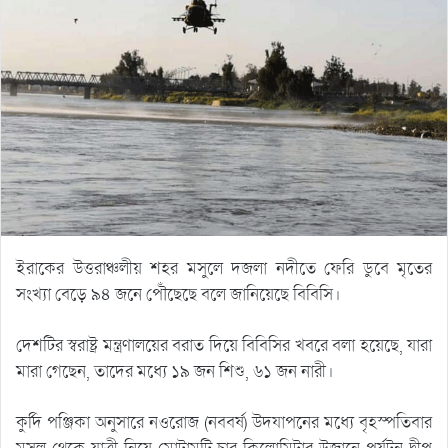
ইরাকের উত্তরাঞ্চলীয় শহর মসুলে দজলা নদীতে ফেরি ডুবে মৃতের
সংখ্যা বেড়ে ৯৪ জনে পৌঁছেছে বলে জানিয়েছে বিবিসি।
দেশটির স্বরাষ্ট্র মন্ত্রণালয়ের বরাত দিয়ে বিবিসির খবরে বলা হয়েছে, যারা
মারা গেছেন, তাদের মধ্যে ১৯ জন শিশু, ৬১ জন নারী।
কুর্দি পঞ্জিকা অনুসারে নওরোজ (নববর্ষ) উদযাপনের মধ্যে বৃহস্পতিবার