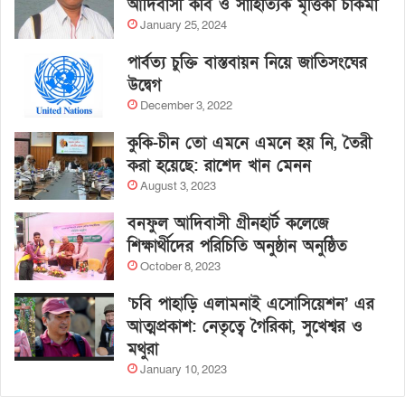
আদিবাসী কবি ও সাহিত্যিক মৃত্তিকা চাকমা
January 25, 2024
পার্বত্য চুক্তি বাস্তবায়ন নিয়ে জাতিসংঘের
উদ্বেগ
December 3, 2022
কুকি-চীন তো এমনে এমনে হয় নি, তৈরী
করা হয়েছে: রাশেদ খান মেনন
August 3, 2023
বনফুল আদিবাসী গ্রীনহার্ট কলেজে
শিক্ষার্থীদের পরিচিতি অনুষ্ঠান অনুষ্ঠিত
October 8, 2023
‘চবি পাহাড়ি এলামনাই এসোসিয়েশন’ এর
আত্মপ্রকাশ: নেতৃত্বে গৈরিকা, সুখেশ্বর ও
মথুরা
January 10, 2023