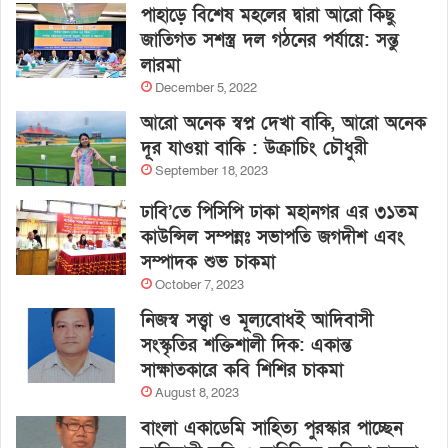
পাহাড়ে বিশেষ মহলের দ্বারা আরো কিছু
জাতিগত সশস্ত্র দল গঠনের পর্যায়ে: সন্তু
লারমা
December 5, 2022
আরো অনেক স্বপ্ন দেখা বাকি, আরো অনেক
দূর যাওয়া বাকি : উক্রাচিং চৌধুরী
September 18, 2023
ঢাবি’তে পিসিপি ঢাকা মহানগর এর ৩১তম
কাউন্সিল সম্পন্নঃ সভাপতি জগদীশ এবং
সম্পাদক শুভ চাকমা
October 7, 2023
নিজস্ব সত্ত্বা ও মূল্যবোধই আদিবাসী
সংস্কৃতির শক্তিশালী দিক: একান্ত
সাক্ষাতকারে কবি শিশির চাকমা
August 8, 2023
বাংলা একাডেমি সাহিত্য পুরস্কার পাচ্ছেন