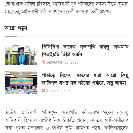
কোষাধ্যক্ষ অনিল রবিদাস, আদিবাসী যুব পরিষদের সদস্য উত্তম কুমার
মাহাতো, আদিবাসী নারী পরিষদের নেত্রী কল্পনা তির্কী প্রমূখ।
আরো পড়ুন
পিসিপি’র সাবেক সভাপতি বাবলু চাকমা’র
পিএইচডি ডিগ্রি অর্জন
September 20, 2023
পাহাড়ে বিশেষ মহলের দ্বারা আরো কিছু
জাতিগত সশস্ত্র দল গঠনের পর্যায়ে: সন্তু লারমা
December 5, 2022
জাতীয় আদিবাসী পরিষদের সভাপতি রবীন্দ্রনাথ সরেন বলেন,
আদিবাসী হিসেবে সাংবিধানিক স্বীকৃতি প্রদান, সমতল আদিবাসীদের
জন্য পৃথক মন্ত্রণালয় ও স্বাধীন ভূমি কমিশন গঠন, আদিবাসীদের