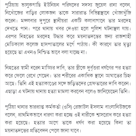
পুঠিয়ায় ভালুকগাছি ইউনিয়ন পরিষদের সদস্য জুয়েল রানা বলেন,
নিখোঁজের বাড়ির লোকজন তাকে সারারাত বিভিন্নস্থানে খোঁজাখুঁজি
করেন। মঙ্গলবার দুপুরে স্থানীয়রা একটি কলাবাগানে তার মরদেহ
দেখতে পান। পরে থানায় খবর দেওয়া হলে পুলিশ ঘটনাস্থল যায়।
এরপর নিহতের মরদেহ উদ্ধার করে ময়নাতদন্তের জন্য রাজশাহী
মেডিক্যাল কলেজ হাসপাতালের মর্গে পাঠায়। কী কারণে তার মৃত্যু
হয়েছে তা এখনও নিশ্চিত ভাবে বলা যাচ্ছে না।
নিহতের স্বামী নরেন মাড্ডির দাবি, তার স্ত্রীকে দুর্বৃত্তরা ধর্ষণের পর হত্যা
করে ফেলে রেখে গেছেন। তার শরীরের একাধিক স্থানে আঘাতের চিহ্ন
আছে। তিনি এই হত্যাকাণ্ডের সঙ্গে জড়িতদের গ্রেফতারের দাবি করেন।
এছাড়া এ ঘটনায় থানায় হত্যা মামলা করবেন বলেও জানিয়েছেন তিনি।
পুঠিয়া থানার ভারপ্রাপ্ত কর্মকর্তা (ওসি) রেজাউল ইসলাম বাংলানিউজকে
বলেন, প্রাথমিকভাবে ধারণা করা হচ্ছে ওই নারীকে শ্বাসরোধ করে হত্যা
করা হয়েছে। হত্যার আগে তাকে ধর্ষণ করা হয়েছে কিনা তা
ময়নাতদন্তের প্রতিবেদন পেলে জানা যাবে।