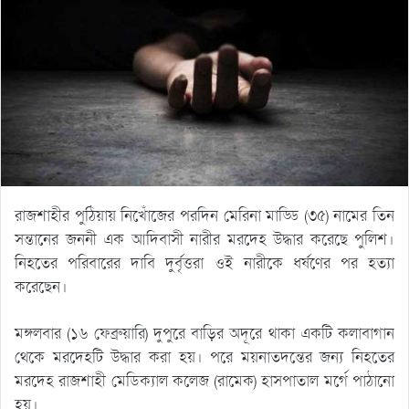
রাজশাহীর পুঠিয়ায় নিখোঁজের পরদিন মেরিনা মাড্ডি (৩৫) নামের তিন
সন্তানের জননী এক আদিবাসী নারীর মরদেহ উদ্ধার করেছে পুলিশ।
নিহতের পরিবারের দাবি দুর্বৃত্তরা ওই নারীকে ধর্ষণের পর হত্যা
করেছেন।
মঙ্গলবার (১৬ ফেব্রুয়ারি) দুপুরে বাড়ির অদূরে থাকা একটি কলাবাগান
থেকে মরদেহটি উদ্ধার করা হয়। পরে ময়নাতদন্তের জন্য নিহতের
মরদেহ রাজশাহী মেডিক্যাল কলেজ (রামেক) হাসপাতাল মর্গে পাঠানো
হয়।