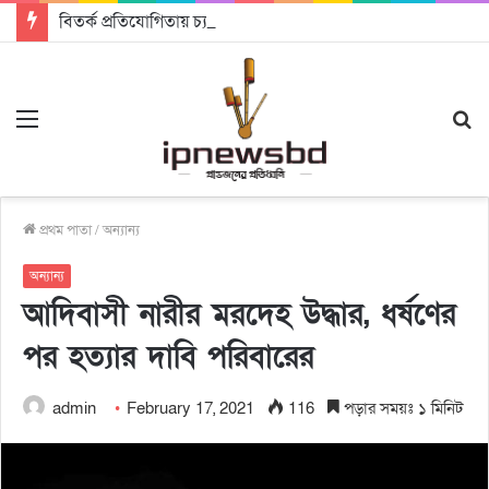
বিতর্ক প্রতিযোগিতায় চ্যাম্পিয়ন জাককানইবি, রানার্স আপ জিএসএফ
Menu
S
fo
প্রথম পাতা
/
অন্যান্য
অন্যান্য
আদিবাসী নারীর মরদেহ উদ্ধার, ধর্ষণের
পর হত্যার দাবি পরিবারের
admin
February 17, 2021
116
পড়ার সময়ঃ ১ মিনিট