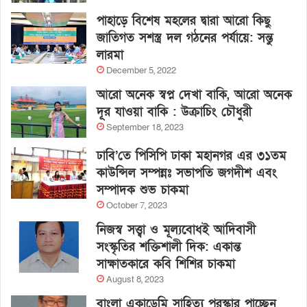
পাহাড়ে বিশেষ মহলের দ্বারা আরো কিছু
জাতিগত সশস্ত্র দল গঠনের পর্যায়ে: সন্তু
লারমা
December 5, 2022
আরো অনেক স্বপ্ন দেখা বাকি, আরো অনেক
দূর যাওয়া বাকি : উক্রাচিং চৌধুরী
September 18, 2023
ঢাবি’তে পিসিপি ঢাকা মহানগর এর ৩১তম
কাউন্সিল সম্পন্নঃ সভাপতি জগদীশ এবং
সম্পাদক শুভ চাকমা
October 7, 2023
নিজস্ব সত্ত্বা ও মূল্যবোধই আদিবাসী
সংস্কৃতির শক্তিশালী দিক: একান্ত
সাক্ষাতকারে কবি শিশির চাকমা
August 8, 2023
বাংলা একাডেমি সাহিত্য পুরস্কার পাচ্ছেন