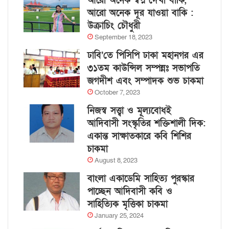
আরো অনেক স্বপ্ন দেখা বাকি,
আরো অনেক দূর যাওয়া বাকি :
উক্রাচিং চৌধুরী
September 18, 2023
ঢাবি’তে পিসিপি ঢাকা মহানগর এর
৩১তম কাউন্সিল সম্পন্নঃ সভাপতি
জগদীশ এবং সম্পাদক শুভ চাকমা
October 7, 2023
নিজস্ব সত্ত্বা ও মূল্যবোধই
আদিবাসী সংস্কৃতির শক্তিশালী দিক:
একান্ত সাক্ষাতকারে কবি শিশির
চাকমা
August 8, 2023
বাংলা একাডেমি সাহিত্য পুরস্কার
পাচ্ছেন আদিবাসী কবি ও
সাহিত্যিক মৃত্তিকা চাকমা
January 25, 2024