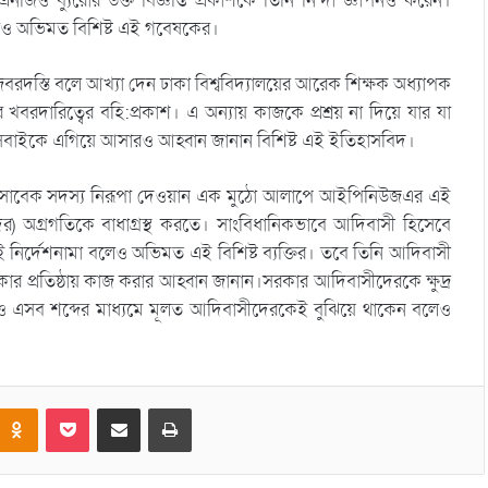
 ব্যুরোর উক্ত বিজ্ঞপ্তি প্রকাশকে তিনি নিন্দা জ্ঞাপনও করেন।
 বলেও অভিমত বিশিষ্ট এই গবেষকের।
স্তি বলে আখ্যা দেন ঢাকা বিশ্ববিদ্যালয়ের আরেক শিক্ষক অধ্যাপক
দারিত্বের বহি:প্রকাশ। এ অন্যায় কাজকে প্রশ্রয় না দিয়ে যার যা
য় সবাইকে এগিয়ে আসারও আহ্বান জানান বিশিষ্ট এই ইতিহাসবিদ।
কমিশনের সাবেক সদস্য নিরূপা দেওয়ান এক মুঠো আলাপে আইপিনিউজএর এই
 অগ্রগতিকে বাধাগ্রস্থ করতে। সাংবিধানিকভাবে আদিবাসী হিসেবে
এই নির্দেশনামা বলেও অভিমত এই বিশিষ্ট ব্যক্তির। তবে তিনি আদিবাসী
্রতিষ্ঠায় কাজ করার আহ্বান জানান।সরকার আদিবাসীদেরকে ক্ষুদ্র
েও এসব শব্দের মাধ্যমে মূলত আদিবাসীদেরকেই বুঝিয়ে থাকেন বলেও
Odnoklassniki
Pocket
Share via Email
Print