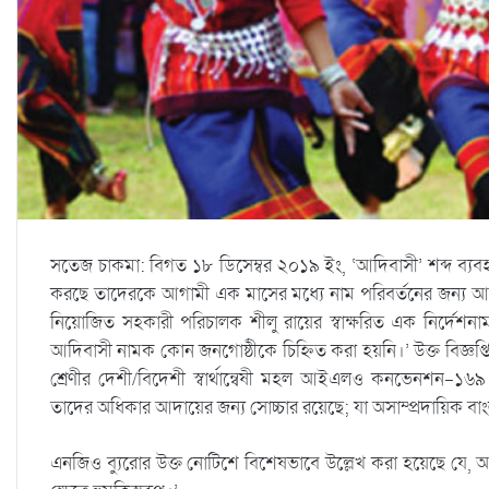
সতেজ চাকমা: বিগত ১৮ ডিসেম্বর ২০১৯ ইং, ‘আদিবাসী’ শব্দ ব্যবহ
করছে তাদেরকে আগামী এক মাসের মধ্যে নাম পরিবর্তনের জন্য আবেদ
নিয়োজিত সহকারী পরিচালক শীলু রায়ের স্বাক্ষরিত এক নির্দেশন
আদিবাসী নামক কোন জনগোষ্ঠীকে চিহ্নিত করা হয়নি।’ উক্ত বিজ্ঞপ
শ্রেণীর দেশী/বিদেশী স্বার্থান্বেষী মহল আইএলও কনভেনশন-১৬৯
তাদের অধিকার আদায়ের জন্য সোচ্চার রয়েছে; যা অসাম্প্রদায়িক বাং
এনজিও ব্যুরোর উক্ত নোটিশে বিশেষভাবে উল্লেখ করা হয়েছে যে, আদিবাস