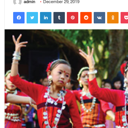
admin
December 29, 2019
Facebook
Twitter
LinkedIn
Tumblr
Pinterest
Reddit
VKontakte
Odnoklassniki