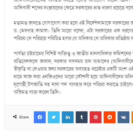
আদিবাসীদেরকেই ব্যবহার করছে বলেও অভিযোগ করেন তিনি। এনজিও
আদিবাসী শব্দের সংঞ্জায়নের ক্ষেত্রে সরকারের ভ্রান্ত ধারণা রয়েছে
মতামত জানতে যোগাযোগ করা হলে এই নির্দেশনামাকে সরকারের জবরদ
ড. মেসবাহ কামাল। তিনি আরো বলেন, এটা সরকারের এক ধরণের খবর
পরিচয় সে পরিচয়ে পরিচিত হবার যে অধিকার সে অধিকার প্রতিষ্ঠা
পার্বত্য চট্টগ্রামের বিশিষ্ট ব্যক্তিত্ব ও জাতীয় মানবাধিকার 
প্রতিবেদককে জানান, সরকার সবসময় চান আমাদের (আদিবাসীদের)
স্বীকৃতি না দেওয়ার জন্য সরকারের অব্যাহত প্রচেষ্টার একটি অংশ 
নামে কাজ করা এনজিওদের আরো কৌশলী হয়ে আদিবাসীদের অধিকার প
নৃগোষ্ঠী,উপজাতি সহ নানা পদ ব্যবহার করে পরিচয় করাতে চাইল
অভিমত ব্যক্ত করেন তিনি।
Facebook
Twitter
LinkedIn
Tumblr
Pinterest
Reddit
VKontakte
Share