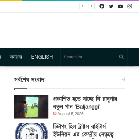
Facebook
Twitter
YouTu
In
র
অন্যান্য
ENGLISH
Search
for
সর্বশেষ সংবাদ
প্রকাশিত হতে যাচ্ছে দি রাবুগার
নতুন গান ‘Baljanggi’
August 5, 2026
চিটাগং হিল ট্রাক্টস রাইটার্স
ইউনিয়ন এর কেন্দ্রীয় নেতৃত্বে