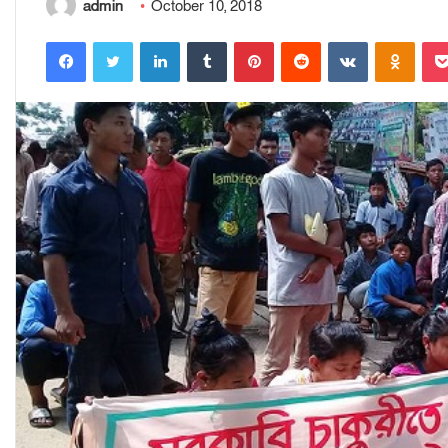
admin
October 10, 2018
Facebook
Twitter
LinkedIn
Tumblr
Pinterest
Reddit
VKontakte
Odnoklassniki