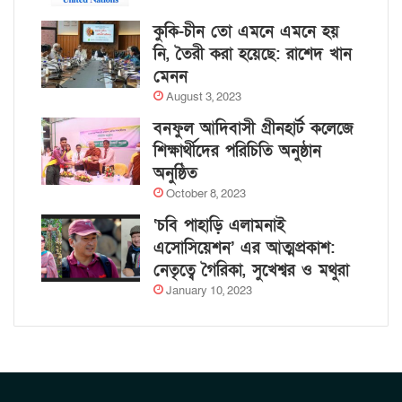
কুকি-চীন তো এমনে এমনে হয়
নি, তৈরী করা হয়েছে: রাশেদ খান
মেনন
August 3, 2023
বনফুল আদিবাসী গ্রীনহার্ট কলেজে
শিক্ষার্থীদের পরিচিতি অনুষ্ঠান
অনুষ্ঠিত
October 8, 2023
‘চবি পাহাড়ি এলামনাই
এসোসিয়েশন’ এর আত্মপ্রকাশ:
নেতৃত্বে গৈরিকা, সুখেশ্বর ও মথুরা
January 10, 2023