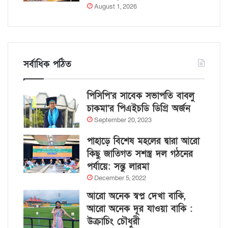
August 1, 2026
সর্বাধিক পঠিত
পিসিপি’র সাবেক সভাপতি বাবলু
চাকমা’র পিএইচডি ডিগ্রি অর্জন
September 20, 2023
পাহাড়ে বিশেষ মহলের দ্বারা আরো
কিছু জাতিগত সশস্ত্র দল গঠনের
পর্যায়ে: সন্তু লারমা
December 5, 2022
আরো অনেক স্বপ্ন দেখা বাকি,
আরো অনেক দূর যাওয়া বাকি :
উক্রাচিং চৌধুরী