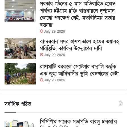
সরকার গঠনের ৫ মাস অতিবাহিত হলেও
পার্বত্য চট্টগ্রাম চুক্তি বাস্তবায়নে দৃশ্যমান
কোনো পদক্ষেপ নেই: মতবিনিময় সভায়
বক্তারা
July 29, 2026
বান্দরবান সদর হাসপাতালে হামের ভয়াবহ
পরিস্থিতি, কার্যকর উদ্যোগের দাবি
July 29, 2026
রাঙ্গামাটি বরকলে সেটেলার বাঙালি কর্তৃক
এক জুম্ম আদিবাসীর ভূমি বেদখলের চেষ্টা
July 28, 2026
সর্বাধিক পঠিত
পিসিপি’র সাবেক সভাপতি বাবলু চাকমা’র