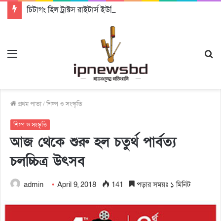
চিটাগং হিল ট্রাক্টস রাইটার্স ইউনিয়ন এর কেন্দ্রীয় নেতৃত্বে মংক্য শোয়ে নু নেভী এবং মুকুল কান্তি ত্রিপুরা
Menu
S
fo
প্রথম পাতা
/
শিল্প ও সংস্কৃতি
শিল্প ও সংস্কৃতি
আজ থেকে শুরু হল চতুর্থ পার্বত্য
চলচ্চিত্র উৎসব
admin
April 9, 2018
141
পড়ার সময়ঃ ১ মিনিট