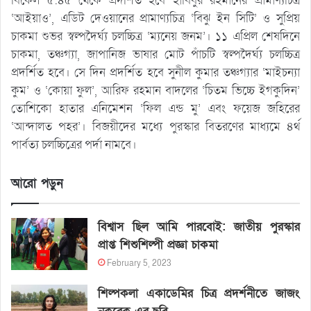
বিকেল ৫:৪৫ থেকে প্রদর্শিত হবে হাবিবুর রহমানের প্রামাণ্যচিত্র
‘আইয়াও’, এডিট দেওয়ানের প্রামাণ্যচিত্র ‘বিঝু ইন সিটি’ ও সুপ্রিয়
চাকমা শুভর স্বল্পদৈর্ঘ্য চলচ্চিত্র ‘ম্যনেয় জনম’। ১১ এপ্রিল শেষদিনে
চাকমা, তঞ্চগ্যা, জাপানিজ ভাষার মোট পাঁচটি স্বল্পদৈর্ঘ্য চলচ্চিত্র
প্রদর্শিত হবে। সে দিন প্রদর্শিত হবে সুনীল কুমার তঞ্চগ্যার ‘মাইচন্যা
কুম’ ও ‘কোয়া ফুল’, আরিফ রহমান বাদলের ‘চিতম ভিচ্চে ইগকুদিন’
তোশিকো হাতার এনিমেশন ‘ফিল এন্ড মু’ এবং ফয়েজ জহিরের
‘আন্দালত পহর’। বিজয়ীদের মধ্যে পুরস্কার বিতরণের মাধ্যমে ৪র্থ
পার্বত্য চলচ্চিত্রের পর্দা নামবে।
আরো পড়ুন
বিশ্বাস ছিল আমি পারবোই: জাতীয় পুরস্কার
প্রাপ্ত শিশুশিল্পী প্রজ্ঞা চাকমা
February 5, 2023
শিল্পকলা একাডেমির চিত্র প্রদর্শনীতে জাজং