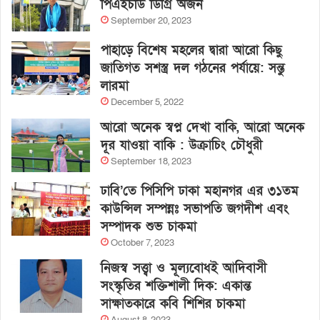
পিএইচডি ডিগ্রি অর্জন
September 20, 2023
পাহাড়ে বিশেষ মহলের দ্বারা আরো কিছু
জাতিগত সশস্ত্র দল গঠনের পর্যায়ে: সন্তু
লারমা
December 5, 2022
আরো অনেক স্বপ্ন দেখা বাকি, আরো অনেক
দূর যাওয়া বাকি : উক্রাচিং চৌধুরী
September 18, 2023
ঢাবি’তে পিসিপি ঢাকা মহানগর এর ৩১তম
কাউন্সিল সম্পন্নঃ সভাপতি জগদীশ এবং
সম্পাদক শুভ চাকমা
October 7, 2023
নিজস্ব সত্ত্বা ও মূল্যবোধই আদিবাসী
সংস্কৃতির শক্তিশালী দিক: একান্ত
সাক্ষাতকারে কবি শিশির চাকমা