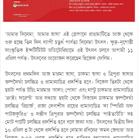
‘আমার সিনেমা, আমার ভাষা’ এই স্লোগানে রাঙামাটিতে আজ থেকে
শুরু হচ্ছে তিন দিন ব্যাপী চতুর্থ পার্বত্য সিনেমা উৎসব। ক্ষুদ্র-নৃগোষ্ঠী
সাংস্কৃতিক ইন্সটিটিউট অডিটোরিয়ামে এই উৎসব চলবে আগামী ১১
এপ্রিল পর্যন্ত। উৎসবের আয়োজন করেছেন হিজেক ফেলিম।
উৎসবের প্রথমদিন আজ মারমা ভাষা, চাকমা ভাষা ও ত্রিপুরা ভাষার
স্বল্পদৈর্ঘ্য চলচ্চিত্র ও প্রামান্যচিত্র প্রদর্শিত হবে। বিকেল তিনটা থেকে
ছয়টা পর্যন্ত উচিং মারমার ‘সাদাং পোসা’ এবং নান্টু চাকমার প্রামাণ্যচিত্র
‘ক্রাইং ফরেস্ট’ আর সন্ধ্যায় ছয়টা থেকে বিভায়ন চাকমার স্বল্পদৈর্ঘ্য
চলচ্চিত্র ‘রিচার্জ’, রাজা দেবাশীষ রায়ের প্রামাণ্যচিত্র ‘দ্য স্পিরিট অফ
পাটজকুরিও’ ও সঞ্জীব ত্রিপুরার স্বল্পদৈর্ঘ্য চলচ্চিত্র ‘পাইতাউডি’ সহ
মোট পাচঁটি চলচ্চিত্র প্রদর্শিত হবে বলে জানা যায়। উৎসবের দ্বিতীয় দিন
১০ এপ্রিল ৩ টা থেকে প্রদর্শিত হবে নোমান রবিনের ‘কমন জেন্ডার’ আর