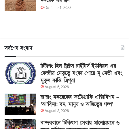
নকরেক এর ছবি
October 21, 2023
সর্বশেষ সংবাদ
চিটাগং হিল ট্রাক্টস রাইটার্স ইউনিয়ন এর
কেন্দ্রীয় নেতৃত্বে মংক্য শোয়ে নু নেভী এবং
মুকুল কান্তি ত্রিপুরা
August 5, 2026
জাজং নকরেকের ফটোগ্রাফি এক্সিবিশন –
‘আ’বিমা: বন, মানুষ ও অস্তিত্বের গল্প’
August 3, 2026
বান্দরবানে চিকিৎসা সেবায় মানোন্নয়নে ৬