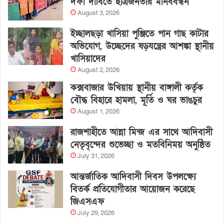
দফা দাবিতে ছাত্রজনতার মানববন্ধন
August 3, 2026
ইচ্ছালছড়া খাসিয়া পুঞ্জিতে পান গাছ কাটার
অভিযোগ, উচ্ছেদের ষড়যন্ত্রের আশঙ্কা স্থানীয়
খাসিয়াদের
August 2, 2026
কক্সবাজার উখিয়ায় স্থানীয় বাঙ্গালী কর্তৃক
বৌদ্ধ বিহারে হামলা, মূর্তি ও ঘর ভাঙচুর
August 1, 2026
রাজশাহীতে আন্না মিন্জ এর সাথে আদিবাসী
নেতৃবৃন্দের শুভেচ্ছা ও মতবিনিময় অনুষ্ঠিত
July 31, 2026
আন্তর্জাতিক আদিবাসী দিবস উপলক্ষ্যে
বিতর্ক প্রতিযোগীতার আয়োজন করেছে
জিএসএফ
July 29, 2026