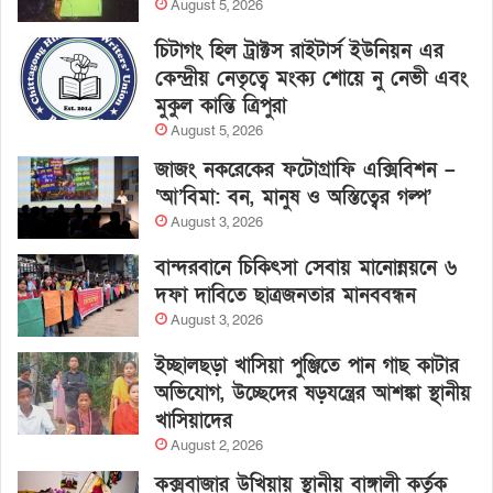
August 5, 2026
চিটাগং হিল ট্রাক্টস রাইটার্স ইউনিয়ন এর
কেন্দ্রীয় নেতৃত্বে মংক্য শোয়ে নু নেভী এবং
মুকুল কান্তি ত্রিপুরা
August 5, 2026
জাজং নকরেকের ফটোগ্রাফি এক্সিবিশন –
‘আ’বিমা: বন, মানুষ ও অস্তিত্বের গল্প’
August 3, 2026
বান্দরবানে চিকিৎসা সেবায় মানোন্নয়নে ৬
দফা দাবিতে ছাত্রজনতার মানববন্ধন
August 3, 2026
ইচ্ছালছড়া খাসিয়া পুঞ্জিতে পান গাছ কাটার
অভিযোগ, উচ্ছেদের ষড়যন্ত্রের আশঙ্কা স্থানীয়
খাসিয়াদের
August 2, 2026
কক্সবাজার উখিয়ায় স্থানীয় বাঙ্গালী কর্তৃক