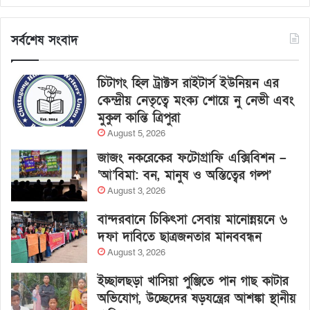
সর্বশেষ সংবাদ
চিটাগং হিল ট্রাক্টস রাইটার্স ইউনিয়ন এর
কেন্দ্রীয় নেতৃত্বে মংক্য শোয়ে নু নেভী এবং
মুকুল কান্তি ত্রিপুরা
August 5, 2026
জাজং নকরেকের ফটোগ্রাফি এক্সিবিশন –
‘আ’বিমা: বন, মানুষ ও অস্তিত্বের গল্প’
August 3, 2026
বান্দরবানে চিকিৎসা সেবায় মানোন্নয়নে ৬
দফা দাবিতে ছাত্রজনতার মানববন্ধন
August 3, 2026
ইচ্ছালছড়া খাসিয়া পুঞ্জিতে পান গাছ কাটার
অভিযোগ, উচ্ছেদের ষড়যন্ত্রের আশঙ্কা স্থানীয়