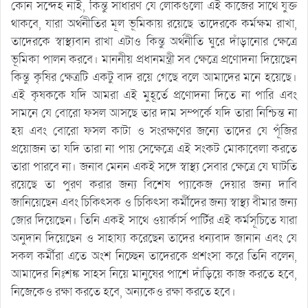
কোন সন্দেহ নাই, কিন্তু সাধারণ যে লোকগুলো এই কাজের সাথে যুক্ত
থাকবে, যারা অর্থনীতির মূল ভূমিকায় রয়েছে তাদেরকে কর্মক্ষম রাখা,
তাদেরকে স্বাস্থ্যবান রাখা এটাও কিন্তু অর্থনীতি ঘুরে দাঁড়ানোর ক্ষেত্রে
ভূমিকা পালন করবে। মাননীয় প্রধানমন্ত্রী সব ক্ষেত্রে প্রণোদনা দিয়েছেন
কিন্তু কৃষির ক্ষেত্রটি একটু বাদ রয়ে গেছে বলে আমাদের মনে হয়েছে।
এই কৃষককে যদি আমরা এই মুহূর্তে প্রণোদনা দিতে না পারি এবং
সামনে যে বোরো ফসল আসছে তার দাম সম্পর্কে যদি তারা নিশ্চিন্ত না
হয় এবং বোরো ফসল কাটা ও সংরক্ষণের জন্যে তাদের যে পূঁজির
প্রয়োজন তা যদি তারা না পায় সেক্ষেত্রে এই সংকট মোকাবেলা করতে
তারা পারবে না। জনাব মেনন একই সঙ্গে স্বাস্থ্য সেবার ক্ষেত্রে যে ঘাটতি
রয়েছে তা পুরণ করার জন্য বিশেষ প্যাকেজ দেয়ার জন্য দাবি
জানিয়েছেন এবং চিকিৎসক ও চিকিৎসা কর্মীদের জন্য স্বাস্থ্য বীমার জন্য
জোর দিয়েছেন। তিনি একই সাথে ওয়ার্কার্স পার্টির এই কর্মসূচিতে যারা
অনুদান দিয়েছেন ও সাহায্য করেছেন তাদের ধন্যবাদ জানান এবং যে
সকল কর্মীরা এতে অংশ নিচ্ছেন তাদেরকে প্রশংসা করে তিনি বলেন,
আমাদের নিঃশঙ্ক সাহস নিয়ে মানুষের পাশে দাঁড়িয়ে কাজ করতে হবে,
নিজেকেও রক্ষা করতে হবে, অন্যকেও রক্ষা করতে হবে।