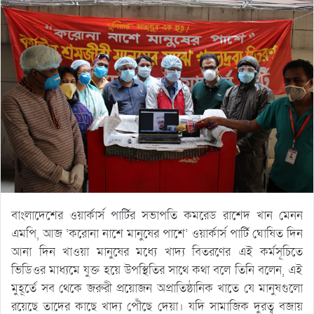
বাংলাদেশের ওয়ার্কার্স পার্টির সভাপতি কমরেড রাশেদ খান মেনন
এমপি, আজ ‘করোনা নাশে মানুষের পাশে’ ওয়ার্কার্স পার্টি ঘোষিত দিন
আনা দিন খাওয়া মানুষের মধ্যে খাদ্য বিতরণের এই কর্মসূচিতে
ভিডিওর মাধ্যমে যুক্ত হয়ে উপস্থিতির সাথে কথা বলে তিনি বলেন, এই
মুহূর্তে সব থেকে জরুরী প্রয়োজন অপ্রাতিষ্ঠানিক খাতে যে মানুষগুলো
রয়েছে তাদের কাছে খাদ্য পৌঁছে দেয়া। যদি সামাজিক দুরত্ব বজায়