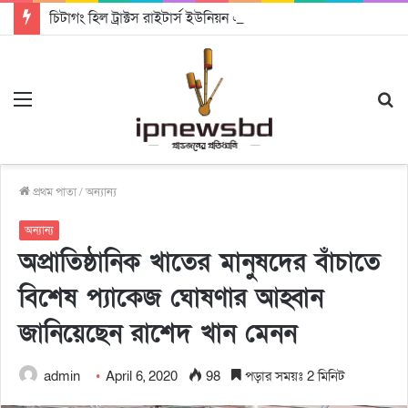
চিটাগং হিল ট্রাক্টস রাইটার্স ইউনিয়ন এর কেন্দ্রীয় নেতৃত্বে মংক্য শোয়ে নু নেভী এবং মুকুল কান্তি ত্রিপুরা
Menu
S
fo
প্রথম পাতা
/
অন্যান্য
অন্যান্য
অপ্রাতিষ্ঠানিক খাতের মানুষদের বাঁচাতে
বিশেষ প্যাকেজ ঘোষণার আহ্বান
জানিয়েছেন রাশেদ খান মেনন
admin
April 6, 2020
98
পড়ার সময়ঃ 2 মিনিট