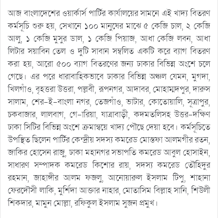
আজ বাংলাদেশের ওয়ার্কার্স পার্টির কার্যালয়ের সামনে এই খাদ্য বিতরণ
কর্মসূচি শুরু হয়, সেখানে ১০০ মানুষের মাঝে ৫ কেজি চাল, ২ কেজি
আলু, ১ কেজি মুসুর ডাল, ১ কেজি পিয়াজ, আধা কেজি লবন, আধা
লিটার সয়াবিন তেল ও দুটি সাবান সম্বলিত একটি করে ব্যাগ বিতরণ
করা হয়, আরো ৫০০ ব্যাগ বিতরণের জন্য ঢাকার বিভিন্ন অংশে চলে
গেছে। এর পরে ধারাবাহিকভাবে ঢাকার বিভিন্ন অঞ্চল যেমন, মুগদা,
খিলগাঁও, বৃহত্তরা উত্তরা, পল্লবী, রূপনগর, আদাবর, মোহাম্মদপুর, দারুস
সালাম, শের-ই-বাংলা নগর, তেজগাঁও, ভাটার, কোতোয়ালি, সূত্রাপুর,
চকবাজার, লালবাগ, গে-ারিয়া, যাত্রাবাড়ী, কদমতলিসহ উত্তর-দক্ষিণ
ঢাকা সিটির বিভিন্ন অংশে ক্রমান্বয়ে খাদ্য পৌছে দেয়া হবে। কর্মসূচিতে
উপস্থিত ছিলেন পার্টির কেন্দ্রীয় সদস্য কমরেড মোস্তফা আলমগীর রতন,
জাকির হোসেন রাজু, ঢাকা মহানগর সভাপতি কমরেড আবুল হোসাইন,
সাধারণ সম্পাদক কমরেড কিশোর রায়, সদস্য কমরেড তৌহিদুর
রহমান, জাহাঙ্গীর আলম ফজলু, আনোয়ারুল ইসলাম টিপু, শাহানা
ফেরদৌসী লাকি, মুর্শিদা আক্তার নাহার, মোতাসিম বিল্লাহ সানি, শিউলী
শিকদার, মামুন মোল্লা, রফিকুল ইসলাম সুজন প্রমুখ।