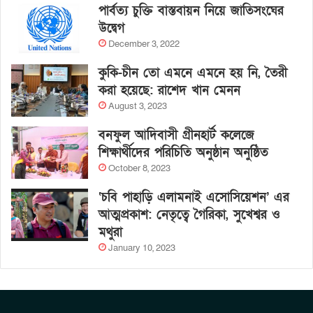
পার্বত্য চুক্তি বাস্তবায়ন নিয়ে জাতিসংঘের
উদ্বেগ
December 3, 2022
কুকি-চীন তো এমনে এমনে হয় নি, তৈরী
করা হয়েছে: রাশেদ খান মেনন
August 3, 2023
বনফুল আদিবাসী গ্রীনহার্ট কলেজে
শিক্ষার্থীদের পরিচিতি অনুষ্ঠান অনুষ্ঠিত
October 8, 2023
‘চবি পাহাড়ি এলামনাই এসোসিয়েশন’ এর
আত্মপ্রকাশ: নেতৃত্বে গৈরিকা, সুখেশ্বর ও
মথুরা
January 10, 2023