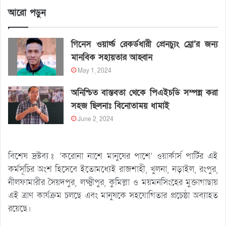
আরো পড়ুন
গিনেস ওয়ার্ল্ড রেকর্ডধারী প্রেনচ্যুং ম্রো’র জন্য
মানবিক সহায়তার আহ্বান
May 1, 2024
অনিশ্চিত বাস্তবতা থেকে পিএইচডি সম্পন্ন করা
সহজ ছিলনাঃ বিনোতাময় ধামাই
June 2, 2024
বিশেষ দ্রষ্টব্য ঃ ‘করোনা নাশে মানুষের পাশে’ ওয়ার্কার্স পার্টির এই
কর্মসূচির অংশ হিসেবে ইতোমধ্যেই রাজশাহী, খুলনা, নড়াইল, রংপুর,
নীলফামারীর সৈয়দপুর, লক্ষ্মীপুর, কুমিল্লা ও ময়মনসিংহের মুক্তাগাছায়
এই ত্রাণ কার্যক্রম চলছে এবং মানুষকে সহযোগিতার প্রচেষ্ঠা অব্যাহত
রয়েছে।