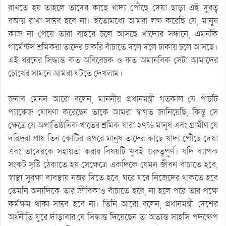
রাখতে হয় তাহলে তাদের কাছে খাদ্য পৌঁছে দেয়া ছাড়া এই দুরত্ব
বজায় রাখা সম্ভব হবে না। ইতোমধ্যে আমরা লক্ষ করেছি যে, মানুষ
কাজ না পেয়ে তারা বাইরে চলে আসছে খাদ্যের সন্ধানে, এমনকি
গার্মেন্টস শ্রমিকরা তাদের চাকরি বাঁচাতে দলে দলে ঢাকায় চলে আসছে।
এই ধরনের সিদ্ধান্ত কত অবিবেচক ও কত অমানবিক সেটা আমাদের
চোখের সামনে আমরা ঘটতে দেখলাম।
জনাব মেনন আরো বলেন, মাননীয় প্রধানমন্ত্রী গতকাল যে পাঁচটি
প্যাকেজ ঘোষণা করেছেন তাকে আমরা স্বাগত জানিয়েছি, কিন্তু সে
ক্ষেত্রে যে অপ্রাতিষ্ঠানিক খাতের শ্রমিক যারা ২৭% মানুষ এবং গ্রামীণ যে
দরিদ্ররা প্রায় তিন কোটির ওপরে মানুষ তাদের কাছে খাদ্য পৌঁছে দেয়া
এবং তাদেরকে সহায়তা করার বিষয়টি খুবই গুরুত্বপূর্ণ। যদি ব্যাপক
সংকট সৃষ্টি ঠেকাতে হয় সেক্ষেত্রে একদিকে যেমন জীবন বাঁচাতে হবে,
স্বাস্থ্য সুরক্ষা ব্যবস্থায় নজর দিতে হবে, ঘরে ঘরে নিজেদের থাকতে হবে
তেমনি অন্যদিকে তার জীবিকাও বাঁচাতে হবে, না হলে পরে তার পক্ষে
কর্মক্ষম থাকা সম্ভব হবে না। তিনি আরো বলেন, প্রধানমন্ত্রী দেশের
অর্থনীতি ঘুরে দাঁড়াবার যে সিদ্ধান্ত দিয়েছেন তা অত্যন্ত সাহসি পদক্ষেপ