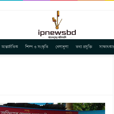
ার নতুন গান ‘Baljanggi’
আন্তর্জাতিক
শিল্প ও সংস্কৃতি
খেলাধুলা
তথ্য প্রযুক্তি
সাক্ষাৎকা