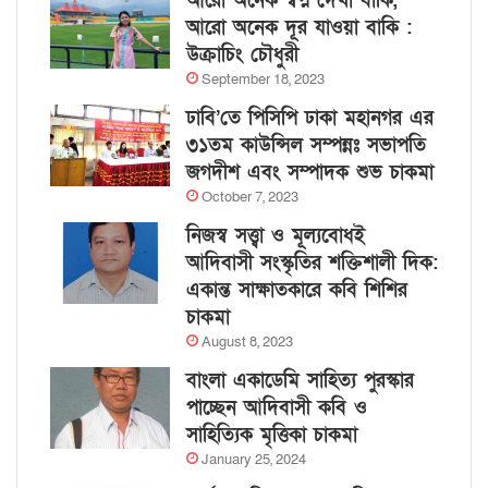
আরো অনেক স্বপ্ন দেখা বাকি,
আরো অনেক দূর যাওয়া বাকি :
উক্রাচিং চৌধুরী
September 18, 2023
ঢাবি’তে পিসিপি ঢাকা মহানগর এর
৩১তম কাউন্সিল সম্পন্নঃ সভাপতি
জগদীশ এবং সম্পাদক শুভ চাকমা
October 7, 2023
নিজস্ব সত্ত্বা ও মূল্যবোধই
আদিবাসী সংস্কৃতির শক্তিশালী দিক:
একান্ত সাক্ষাতকারে কবি শিশির
চাকমা
August 8, 2023
বাংলা একাডেমি সাহিত্য পুরস্কার
পাচ্ছেন আদিবাসী কবি ও
সাহিত্যিক মৃত্তিকা চাকমা
January 25, 2024