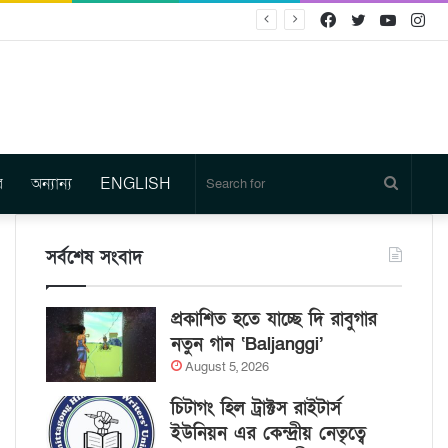
Facebook
Twitter
YouTu
In
র
অন্যান্য
ENGLISH
Search
for
সর্বশেষ সংবাদ
প্রকাশিত হতে যাচ্ছে দি রাবুগার
নতুন গান ‘Baljanggi’
August 5, 2026
চিটাগং হিল ট্রাক্টস রাইটার্স
ইউনিয়ন এর কেন্দ্রীয় নেতৃত্বে