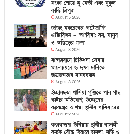
মংক্য শোয়ে নু নেভী এবং মুকুল
কান্তি ত্রিপুরা
August 5, 2026
জাজং নকরেকের ফটোগ্রাফি
এক্সিবিশন – ‘আ’বিমা: বন, মানুষ
ও অস্তিত্বের গল্প’
August 3, 2026
বান্দরবানে চিকিৎসা সেবায়
মানোন্নয়নে ৬ দফা দাবিতে
ছাত্রজনতার মানববন্ধন
August 3, 2026
ইচ্ছালছড়া খাসিয়া পুঞ্জিতে পান গাছ
কাটার অভিযোগ, উচ্ছেদের
ষড়যন্ত্রের আশঙ্কা স্থানীয় খাসিয়াদের
August 2, 2026
কক্সবাজার উখিয়ায় স্থানীয় বাঙ্গালী
কর্তৃক বৌদ্ধ বিহারে হামলা, মূর্তি ও