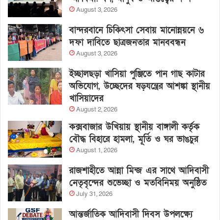
August 3, 2026
বান্দরবানে চিকিৎসা সেবায় মানোন্নয়নে ৬
দফা দাবিতে ছাত্রজনতার মানববন্ধন
August 3, 2026
ইচ্ছালছড়া খাসিয়া পুঞ্জিতে পান গাছ কাটার
অভিযোগ, উচ্ছেদের ষড়যন্ত্রের আশঙ্কা স্থানীয়
খাসিয়াদের
August 2, 2026
কক্সবাজার উখিয়ায় স্থানীয় বাঙ্গালী কর্তৃক
বৌদ্ধ বিহারে হামলা, মূর্তি ও ঘর ভাঙচুর
August 1, 2026
রাজশাহীতে আন্না মিন্জ এর সাথে আদিবাসী
নেতৃবৃন্দের শুভেচ্ছা ও মতবিনিময় অনুষ্ঠিত
July 31, 2026
আন্তর্জাতিক আদিবাসী দিবস উপলক্ষ্যে