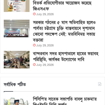
বিতর্ক প্রতিযোগীতার আয়োজন করেছে
জিএসএফ
July 29, 2026
সরকার গঠনের ৫ মাস অতিবাহিত হলেও
পার্বত্য চট্টগ্রাম চুক্তি বাস্তবায়নে দৃশ্যমান
কোনো পদক্ষেপ নেই: মতবিনিময় সভায়
বক্তারা
July 29, 2026
বান্দরবান সদর হাসপাতালে হামের ভয়াবহ
পরিস্থিতি, কার্যকর উদ্যোগের দাবি
July 29, 2026
সর্বাধিক পঠিত
পিসিপি’র সাবেক সভাপতি বাবলু চাকমা’র