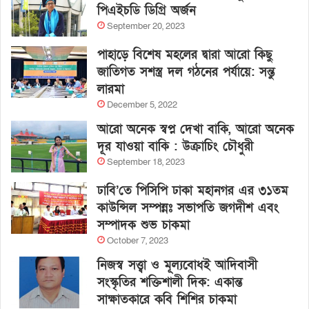
পিএইচডি ডিগ্রি অর্জন
September 20, 2023
পাহাড়ে বিশেষ মহলের দ্বারা আরো কিছু
জাতিগত সশস্ত্র দল গঠনের পর্যায়ে: সন্তু
লারমা
December 5, 2022
আরো অনেক স্বপ্ন দেখা বাকি, আরো অনেক
দূর যাওয়া বাকি : উক্রাচিং চৌধুরী
September 18, 2023
ঢাবি’তে পিসিপি ঢাকা মহানগর এর ৩১তম
কাউন্সিল সম্পন্নঃ সভাপতি জগদীশ এবং
সম্পাদক শুভ চাকমা
October 7, 2023
নিজস্ব সত্ত্বা ও মূল্যবোধই আদিবাসী
সংস্কৃতির শক্তিশালী দিক: একান্ত
সাক্ষাতকারে কবি শিশির চাকমা