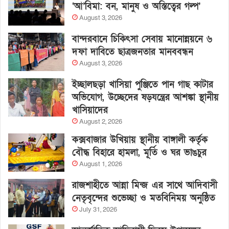
‘আ’বিমা: বন, মানুষ ও অস্তিত্বের গল্প’
August 3, 2026
বান্দরবানে চিকিৎসা সেবায় মানোন্নয়নে ৬
দফা দাবিতে ছাত্রজনতার মানববন্ধন
August 3, 2026
ইচ্ছালছড়া খাসিয়া পুঞ্জিতে পান গাছ কাটার
অভিযোগ, উচ্ছেদের ষড়যন্ত্রের আশঙ্কা স্থানীয়
খাসিয়াদের
August 2, 2026
কক্সবাজার উখিয়ায় স্থানীয় বাঙ্গালী কর্তৃক
বৌদ্ধ বিহারে হামলা, মূর্তি ও ঘর ভাঙচুর
August 1, 2026
রাজশাহীতে আন্না মিন্জ এর সাথে আদিবাসী
নেতৃবৃন্দের শুভেচ্ছা ও মতবিনিময় অনুষ্ঠিত
July 31, 2026