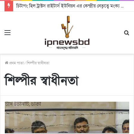
চিটাগং হিল ট্রাক্টস রাইটার্স ইউনিয়ন এর কেন্দ্রীয় নেতৃত্বে মংক্য শোয়ে নু নেভী এবং মুকুল কান্তি ত্রিপুরা
Menu
S
fo
প্রথম পাতা
/
শিল্পীর স্বাধীনতা
শিল্পীর স্বাধীনতা