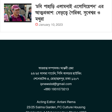
‘চবি পাহাড়ি এলামনাই এসোসিয়েশন’ এর
আত্মপ্রকাশ: নেতৃত্বে গৈরিকা, সুখেশ্বর ও
মথুরা
January 10, 2023
ভারপ্রাপ্ত সম্পাদকঃ আন্তনী রেমা
২৩/২৫ সালমা গার্ডেন, পিসি কালচার হাউজিং
শেখেরটেক-৪, মোহাম্মদপুর, ঢাকা-১২০৭
ipnewsbd@gmail.com
+880 1931073213
Acting Editor: Antani Rema
23/25 Salma Garden, PC Culture Housing