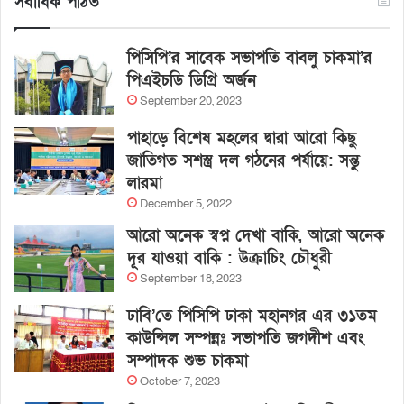
সর্বাধিক পঠিত
পিসিপি’র সাবেক সভাপতি বাবলু চাকমা’র
পিএইচডি ডিগ্রি অর্জন
September 20, 2023
পাহাড়ে বিশেষ মহলের দ্বারা আরো কিছু
জাতিগত সশস্ত্র দল গঠনের পর্যায়ে: সন্তু
লারমা
December 5, 2022
আরো অনেক স্বপ্ন দেখা বাকি, আরো অনেক
দূর যাওয়া বাকি : উক্রাচিং চৌধুরী
September 18, 2023
ঢাবি’তে পিসিপি ঢাকা মহানগর এর ৩১তম
কাউন্সিল সম্পন্নঃ সভাপতি জগদীশ এবং
সম্পাদক শুভ চাকমা
October 7, 2023