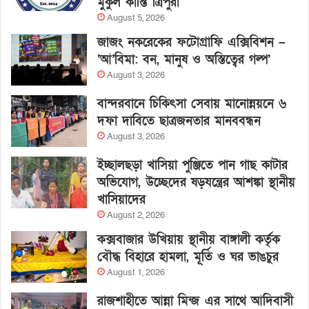
মুকুল কান্তি ত্রিপুরা
August 5, 2026
জাজং নকরেকের ফটোগ্রাফি এক্সিবিশন –
‘আ’বিমা: বন, মানুষ ও অস্তিত্বের গল্প’
August 3, 2026
বান্দরবানে চিকিৎসা সেবায় মানোন্নয়নে ৬
দফা দাবিতে ছাত্রজনতার মানববন্ধন
August 3, 2026
ইচ্ছালছড়া খাসিয়া পুঞ্জিতে পান গাছ কাটার
অভিযোগ, উচ্ছেদের ষড়যন্ত্রের আশঙ্কা স্থানীয়
খাসিয়াদের
August 2, 2026
কক্সবাজার উখিয়ায় স্থানীয় বাঙ্গালী কর্তৃক
বৌদ্ধ বিহারে হামলা, মূর্তি ও ঘর ভাঙচুর
August 1, 2026
রাজশাহীতে আন্না মিন্জ এর সাথে আদিবাসী