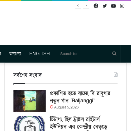
Facebook
Twitter
YouTu
In
র
অন্যান্য
ENGLISH
Search
for
সর্বশেষ সংবাদ
প্রকাশিত হতে যাচ্ছে দি রাবুগার
নতুন গান ‘Baljanggi’
August 5, 2026
চিটাগং হিল ট্রাক্টস রাইটার্স
ইউনিয়ন এর কেন্দ্রীয় নেতৃত্বে