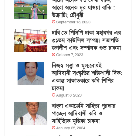
আরো অনেক স্বপ্ন দেখা বাকি,
আরো অনেক দূর যাওয়া বাকি :
উক্রাচিং চৌধুরী
September 18, 2023
ঢাবি’তে পিসিপি ঢাকা মহানগর এর
৩১তম কাউন্সিল সম্পন্নঃ সভাপতি
জগদীশ এবং সম্পাদক শুভ চাকমা
October 7, 2023
নিজস্ব সত্ত্বা ও মূল্যবোধই
আদিবাসী সংস্কৃতির শক্তিশালী দিক:
একান্ত সাক্ষাতকারে কবি শিশির
চাকমা
August 8, 2023
বাংলা একাডেমি সাহিত্য পুরস্কার
পাচ্ছেন আদিবাসী কবি ও
সাহিত্যিক মৃত্তিকা চাকমা
January 25, 2024