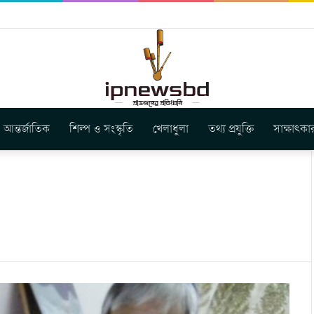
ে আদিবাসী নেতৃবৃন্দের শুভেচ্ছা ও মতবিনিময় অনুষ্ঠিত
আন্তর্জাতিক
শিল্প ও সংস্কৃতি
খেলাধুলা
তথ্য প্রযুক্তি
সাক্ষাৎকা