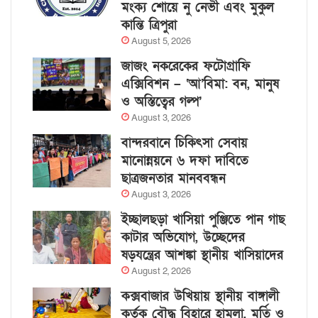
মংক্য শোয়ে নু নেভী এবং মুকুল
কান্তি ত্রিপুরা
August 5, 2026
জাজং নকরেকের ফটোগ্রাফি
এক্সিবিশন – ‘আ’বিমা: বন, মানুষ
ও অস্তিত্বের গল্প’
August 3, 2026
বান্দরবানে চিকিৎসা সেবায়
মানোন্নয়নে ৬ দফা দাবিতে
ছাত্রজনতার মানববন্ধন
August 3, 2026
ইচ্ছালছড়া খাসিয়া পুঞ্জিতে পান গাছ
কাটার অভিযোগ, উচ্ছেদের
ষড়যন্ত্রের আশঙ্কা স্থানীয় খাসিয়াদের
August 2, 2026
কক্সবাজার উখিয়ায় স্থানীয় বাঙ্গালী
কর্তৃক বৌদ্ধ বিহারে হামলা, মূর্তি ও