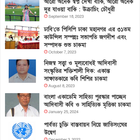
আরো অনেক স্বপ্ন দেখা বাকি, আরো অনেক
দূর যাওয়া বাকি : উক্রাচিং চৌধুরী
September 18, 2023
ঢাবি’তে পিসিপি ঢাকা মহানগর এর ৩১তম
কাউন্সিল সম্পন্নঃ সভাপতি জগদীশ এবং
সম্পাদক শুভ চাকমা
October 7, 2023
নিজস্ব সত্ত্বা ও মূল্যবোধই আদিবাসী
সংস্কৃতির শক্তিশালী দিক: একান্ত
সাক্ষাতকারে কবি শিশির চাকমা
August 8, 2023
বাংলা একাডেমি সাহিত্য পুরস্কার পাচ্ছেন
আদিবাসী কবি ও সাহিত্যিক মৃত্তিকা চাকমা
January 25, 2024
পার্বত্য চুক্তি বাস্তবায়ন নিয়ে জাতিসংঘের
উদ্বেগ
December 3, 2022