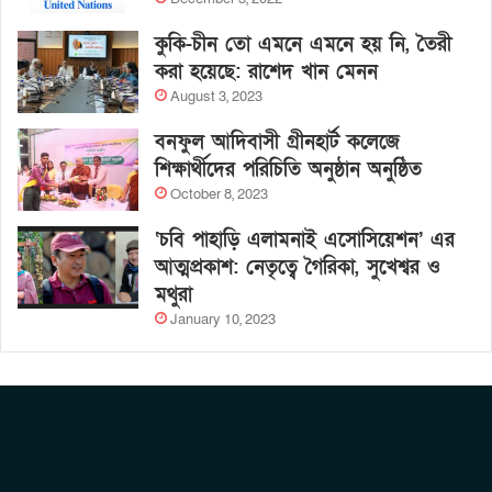
কুকি-চীন তো এমনে এমনে হয় নি, তৈরী
করা হয়েছে: রাশেদ খান মেনন
August 3, 2023
বনফুল আদিবাসী গ্রীনহার্ট কলেজে
শিক্ষার্থীদের পরিচিতি অনুষ্ঠান অনুষ্ঠিত
October 8, 2023
‘চবি পাহাড়ি এলামনাই এসোসিয়েশন’ এর
আত্মপ্রকাশ: নেতৃত্বে গৈরিকা, সুখেশ্বর ও
মথুরা
January 10, 2023