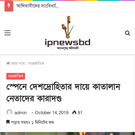
আদিবাসীদের সাংবিধানিক ও আইনগত স্বীকৃতি দিতে কার্যকর উদ্যোগ গ্রহণ করার আহবানঃ আন্তর্জাতিক আদিবাসী দিবসে বক্তারা
Menu
S
fo
প্রথম পাতা
/
আন্তর্জাতিক
আন্তর্জাতিক
স্পেনে দেশদ্রোহিতার দায়ে কাতালান
নেতাদের কারাদণ্ড
admin
October 14, 2019
81
পড়ার সময়ঃ ১ মিনিটের কম