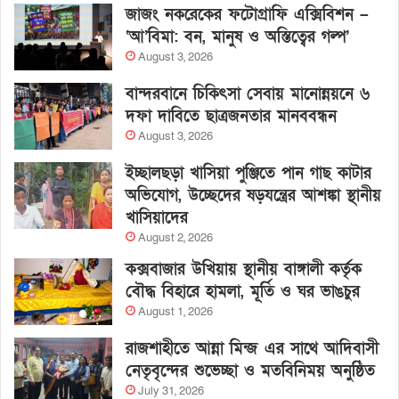
জাজং নকরেকের ফটোগ্রাফি এক্সিবিশন –
‘আ’বিমা: বন, মানুষ ও অস্তিত্বের গল্প’
August 3, 2026
বান্দরবানে চিকিৎসা সেবায় মানোন্নয়নে ৬
দফা দাবিতে ছাত্রজনতার মানববন্ধন
August 3, 2026
ইচ্ছালছড়া খাসিয়া পুঞ্জিতে পান গাছ কাটার
অভিযোগ, উচ্ছেদের ষড়যন্ত্রের আশঙ্কা স্থানীয়
খাসিয়াদের
August 2, 2026
কক্সবাজার উখিয়ায় স্থানীয় বাঙ্গালী কর্তৃক
বৌদ্ধ বিহারে হামলা, মূর্তি ও ঘর ভাঙচুর
August 1, 2026
রাজশাহীতে আন্না মিন্জ এর সাথে আদিবাসী
নেতৃবৃন্দের শুভেচ্ছা ও মতবিনিময় অনুষ্ঠিত
July 31, 2026