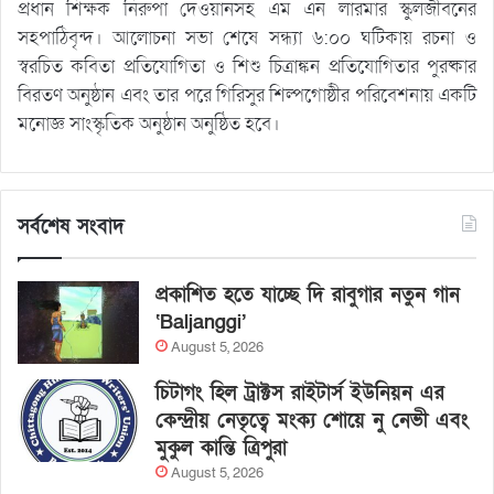
প্রধান শিক্ষক নিরুপা দেওয়ানসহ এম এন লারমার স্কুলজীবনের
সহপাঠিবৃন্দ। আলোচনা সভা শেষে সন্ধ্যা ৬:০০ ঘটিকায় রচনা ও
স্বরচিত কবিতা প্রতিযোগিতা ও শিশু চিত্রাঙ্কন প্রতিযোগিতার পুরষ্কার
বিরতণ অনুষ্ঠান এবং তার পরে গিরিসুর শিল্পগোষ্ঠীর পরিবেশনায় একটি
মনোজ্ঞ সাংস্কৃতিক অনুষ্ঠান অনুষ্ঠিত হবে।
সর্বশেষ সংবাদ
প্রকাশিত হতে যাচ্ছে দি রাবুগার নতুন গান
‘Baljanggi’
August 5, 2026
চিটাগং হিল ট্রাক্টস রাইটার্স ইউনিয়ন এর
কেন্দ্রীয় নেতৃত্বে মংক্য শোয়ে নু নেভী এবং
মুকুল কান্তি ত্রিপুরা
August 5, 2026