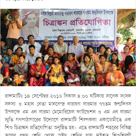
রাঙ্গামাটিঃ ১৪ সেপ্টেম্বর ২০১৬ বিকাল ৪:০০ ঘটিকায় সাবেক সংসদ
সদস্য ও মহান নেতা মানবেন্দ্র নারায়ণ লারমার ৭৭তম জন্মদিবস
উপলক্ষে এম এন লারমা মেমোরিয়েল ফাউন্ডেশন ও এম এন লারমা
স্মৃতি গণপাঠাগারের উদ্যোগে রাঙ্গামাটি শিল্পকলা একাডেমীতে এক
শিশু চিত্রাঙ্কন প্রতিযোগিতা অনুষ্ঠিত হয়। এতে রাঙ্গামাটি শহরের বিভিন্ন
স্কুলের প্রথম শ্রেণি থেকে অষ্টম শ্রেণির প্রায় দুইশত শিশুশিল্পী