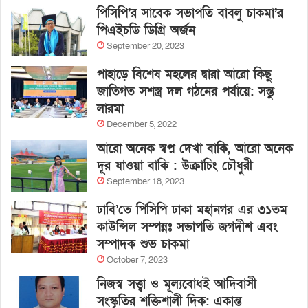
পিসিপি’র সাবেক সভাপতি বাবলু চাকমা’র
পিএইচডি ডিগ্রি অর্জন
September 20, 2023
পাহাড়ে বিশেষ মহলের দ্বারা আরো কিছু
জাতিগত সশস্ত্র দল গঠনের পর্যায়ে: সন্তু
লারমা
December 5, 2022
আরো অনেক স্বপ্ন দেখা বাকি, আরো অনেক
দূর যাওয়া বাকি : উক্রাচিং চৌধুরী
September 18, 2023
ঢাবি’তে পিসিপি ঢাকা মহানগর এর ৩১তম
কাউন্সিল সম্পন্নঃ সভাপতি জগদীশ এবং
সম্পাদক শুভ চাকমা
October 7, 2023
নিজস্ব সত্ত্বা ও মূল্যবোধই আদিবাসী
সংস্কৃতির শক্তিশালী দিক: একান্ত