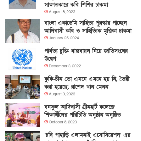
সাক্ষাতকারে কবি শিশির চাকমা
August 8, 2023
বাংলা একাডেমি সাহিত্য পুরস্কার পাচ্ছেন
আদিবাসী কবি ও সাহিত্যিক মৃত্তিকা চাকমা
January 25, 2024
পার্বত্য চুক্তি বাস্তবায়ন নিয়ে জাতিসংঘের
উদ্বেগ
December 3, 2022
কুকি-চীন তো এমনে এমনে হয় নি, তৈরী
করা হয়েছে: রাশেদ খান মেনন
August 3, 2023
বনফুল আদিবাসী গ্রীনহার্ট কলেজে
শিক্ষার্থীদের পরিচিতি অনুষ্ঠান অনুষ্ঠিত
October 8, 2023
‘চবি পাহাড়ি এলামনাই এসোসিয়েশন’ এর