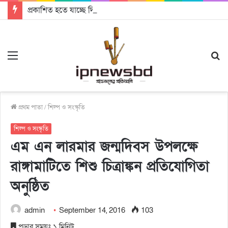
প্রকাশিত হতে যাচ্ছে দি রাবুগার নতুন গান ‘Baljanggi’
Menu
S
fo
প্রথম পাতা
/
শিল্প ও সংস্কৃতি
শিল্প ও সংস্কৃতি
এম এন লারমার জন্মদিবস উপলক্ষে
রাঙ্গামাটিতে শিশু চিত্রাঙ্কন প্রতিযোগিতা
অনুষ্ঠিত
admin
September 14, 2016
103
পড়ার সময়ঃ ১ মিনিট