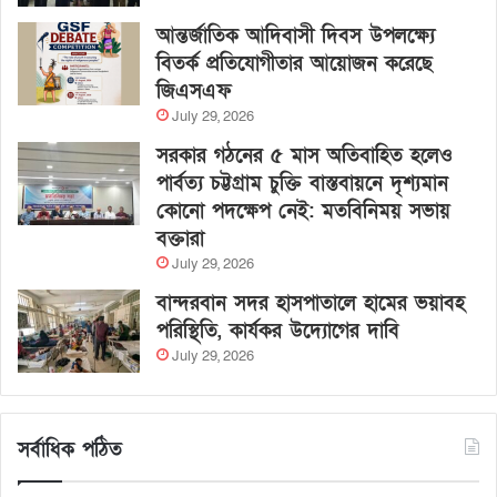
আন্তর্জাতিক আদিবাসী দিবস উপলক্ষ্যে
বিতর্ক প্রতিযোগীতার আয়োজন করেছে
জিএসএফ
July 29, 2026
সরকার গঠনের ৫ মাস অতিবাহিত হলেও
পার্বত্য চট্টগ্রাম চুক্তি বাস্তবায়নে দৃশ্যমান
কোনো পদক্ষেপ নেই: মতবিনিময় সভায়
বক্তারা
July 29, 2026
বান্দরবান সদর হাসপাতালে হামের ভয়াবহ
পরিস্থিতি, কার্যকর উদ্যোগের দাবি
July 29, 2026
সর্বাধিক পঠিত