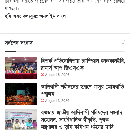
চিকিৎসা করাতে পারছেন না। এর পরও তারা বাগানের কাজ চালিয়ে
যাচ্ছেন।
ছবি এবং তথ্যসুত্রঃ অনলাইন বাংলা
সর্বশেষ সংবাদ
বিতর্ক প্রতিযোগিতায় চ্যাম্পিয়ন জাককানইবি,
রানার্স আপ জিএসএফ
August 8, 2026
আদিবাসী শহীদদের স্মরণে গাসুর মোমবাতি
প্রজ্বলন
August 8, 2026
বগুড়ায় জাতীয় আদিবাসী পরিষদের সংবাদ
সম্মেলন: সাংবিধানিক স্বীকৃতি, পৃথক
মন্ত্রণালয় ও ভূমি কমিশন গঠনের দাবি