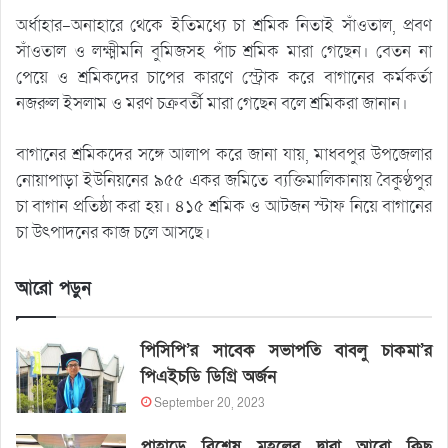
অর্ধাহার-অনাহারে থেকে ইতিমধ্যে চা শ্রমিক নিতাই সাঁওতাল, প্রবণ
সাঁওতাল ও লক্ষ্মীমনি বুমিজসহ পাঁচ শ্রমিক মারা গেছেন। বেতন না
পেয়ে ও শ্রমিকদের চাপের কারণে স্ট্রোক করে বাগানের কর্মকর্তা
নজরুল ইসলাম ও মরণ চক্রবর্তী মারা গেছেন বলে শ্রমিকরা জানান।
বাগানের শ্রমিকদের সঙ্গে আলাপ করে জানা যায়, মাধবপুর উপজেলার
নোয়াপাড়া ইউনিয়নের ৯৫৫ একর জমিতে ব্যক্তিমালিকানায় বৈকুণ্ঠপুর
চা বাগান প্রতিষ্ঠা করা হয়। ৪১৫ শ্রমিক ও আটজন স্টাফ নিয়ে বাগানের
চা উৎপাদনের কাজ চলে আসছে।
আরো পড়ুন
পিসিপি’র সাবেক সভাপতি বাবলু চাকমা’র
পিএইচডি ডিগ্রি অর্জন
September 20, 2023
পাহাড়ে বিশেষ মহলের দ্বারা আরো কিছু