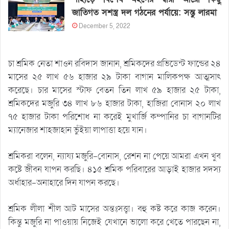
জাতিগত সশস্ত্র দল গঠনের পর্যায়ে: সন্তু লারমা
December 5, 2022
চা শ্রমিক নেতা শাওন রবিদাস জানান, শ্রমিকদের প্রভিডেন্ট ফান্ডের ২৪
মাসের ২৫ লাখ ৫৬ হাজার ২৯ টাকা বাগান মালিকপক্ষ আত্মসাৎ
করেছে। চার মাসের স্টাফ বেতন তিন লাখ ৫৯ হাজার ২৫ টাকা,
শ্রমিকদের মজুরি ৩৪ লাখ ৮৬ হাজার টাকা, হাজিরা বোনাস ২০ লাখ
৭৫ হাজার টাকা পরিশোধ না করেই মুখার্জি কম্পানির চা বাগানটির
ম্যানেজার শাহজাহান ভুঁইয়া লাপাত্তা হয়ে যান।
শ্রমিকরা বলেন, ন্যায্য মজুরি-বোনাস, রেশন না পেয়ে আমরা এখন খুব
কষ্টে জীবন যাপন করছি। ৪১৫ শ্রমিক পরিবারের আড়াই হাজার সদস্য
অর্ধাহার-অনাহারে দিন যাপন করছে।
শ্রমিক লীলা শীল আট মাসের অন্তঃসত্ত্বা। বহু কষ্ট করে কাজ করেন।
কিন্তু মজুরি না পাওয়ায় নিজেই যেখানে ভালো করে খেতে পারছেন না,