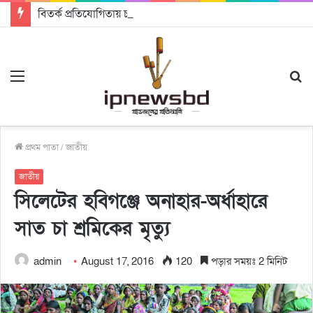
বিতর্ক প্রতিযোগিতায় চ্যাম্পিয়ন জাককানইবি, রানার্স আপ জিএসএফ
Menu
S
fo
প্রথম পাতা
/
জাতীয়
জাতীয়
সিলেটের হবিগঞ্জে অনাহার-অর্ধাহারে
সাত চা শ্রমিকের মৃত্যু
admin
August 17, 2016
120
পড়ার সময়ঃ 2 মিনিট