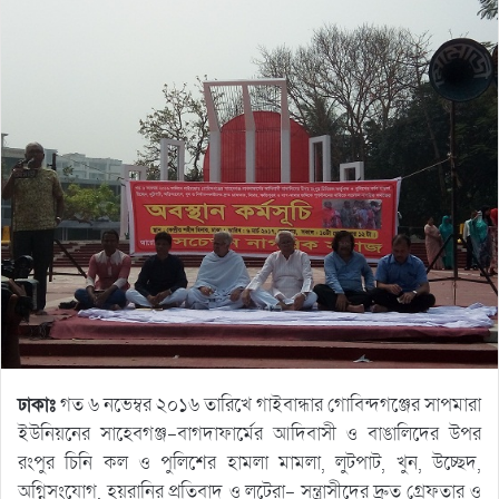
ঢাকাঃ
গত ৬ নভেম্বর ২০১৬ তারিখে গাইবান্ধার গোবিন্দগঞ্জের সাপমারা
ইউনিয়নের সাহেবগঞ্জ-বাগদাফার্মের আদিবাসী ও বাঙালিদের উপর
রংপুর চিনি কল ও পুলিশের হামলা মামলা, লুটপাট, খুন, উচ্ছেদ,
অগ্নিসংযোগ, হয়রানির প্রতিবাদ ও লুটেরা- সন্ত্রাসীদের দ্রুত গ্রেফতার ও