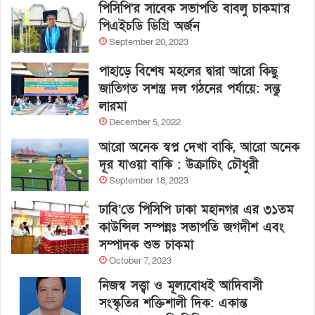
পিসিপি’র সাবেক সভাপতি বাবলু চাকমা’র
পিএইচডি ডিগ্রি অর্জন
September 20, 2023
পাহাড়ে বিশেষ মহলের দ্বারা আরো কিছু
জাতিগত সশস্ত্র দল গঠনের পর্যায়ে: সন্তু
লারমা
December 5, 2022
আরো অনেক স্বপ্ন দেখা বাকি, আরো অনেক
দূর যাওয়া বাকি : উক্রাচিং চৌধুরী
September 18, 2023
ঢাবি’তে পিসিপি ঢাকা মহানগর এর ৩১তম
কাউন্সিল সম্পন্নঃ সভাপতি জগদীশ এবং
সম্পাদক শুভ চাকমা
October 7, 2023
নিজস্ব সত্ত্বা ও মূল্যবোধই আদিবাসী
সংস্কৃতির শক্তিশালী দিক: একান্ত