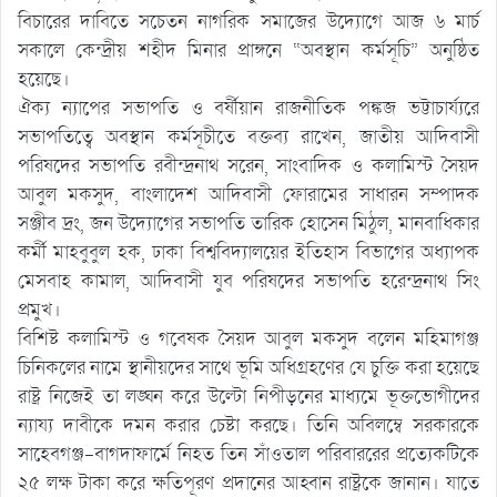
বিচারের দাবিতে সচেতন নাগরিক সমাজের উদ্যোগে আজ ৬ মার্চ
সকালে কেন্দ্রীয় শহীদ মিনার প্রাঙ্গনে “অবস্থান কর্মসূচি” অনুষ্ঠিত
হয়েছে।
ঐক্য ন্যাপের সভাপতি ও বর্ষীয়ান রাজনীতিক পঙ্কজ ভট্টাচার্য্যরে
সভাপতিত্বে অবস্থান কর্মসূচীতে বক্তব্য রাখেন, জাতীয় আদিবাসী
পরিষদের সভাপতি রবীন্দ্রনাথ সরেন, সাংবাদিক ও কলামিস্ট সৈয়দ
আবুল মকসুদ, বাংলাদেশ আদিবাসী ফোরামের সাধারন সম্পাদক
সঞ্জীব দ্রং, জন উদ্যোগের সভাপতি তারিক হোসেন মিঠুল, মানবাধিকার
কর্মী মাহবুবুল হক, ঢাকা বিশ্ববিদ্যালয়ের ইতিহাস বিভাগের অধ্যাপক
মেসবাহ কামাল, আদিবাসী যুব পরিষদের সভাপতি হরেন্দ্রনাথ সিং
প্রমুখ।
বিশিষ্ট কলামিস্ট ও গবেষক সৈয়দ আবুল মকসুদ বলেন মহিমাগঞ্জ
চিনিকলের নামে স্থানীয়দের সাথে ভূমি অধিগ্রহণের যে চুক্তি করা হয়েছে
রাষ্ট্র নিজেই তা লঙ্ঘন করে উল্টো নিপীড়নের মাধ্যমে ভূক্তভোগীদের
ন্যায্য দাবীকে দমন করার চেষ্টা করছে। তিনি অবিলম্বে সরকারকে
সাহেবগঞ্জ-বাগদাফার্মে নিহত তিন সাঁওতাল পরিবাররের প্রত্যেকটিকে
২৫ লক্ষ টাকা করে ক্ষতিপূরণ প্রদানের আহ্বান রাষ্ট্রকে জানান। যাতে