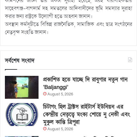
কমিশনের জটিল তার একটা সুরাহা হয়েছে, এরই ধারাবহিকতায়
সাহেবগঞ্জ-বাগদার্ম সহ সমতলের আদিবাসীদের ভূমি সমস্যার সুরাহা
করার জন্য রাষ্ট্রকে উদ্যোগী হতে আহ্বান জানান।
অবস্থান কর্মসূচীতে বিভিন্ন রাজনৈতিক, সামাজিক এবং ছাত্র সংগঠনের
নেতৃবৃন্দ সংহতি জানান।
সর্বশেষ সংবাদ
প্রকাশিত হতে যাচ্ছে দি রাবুগার নতুন গান
‘Baljanggi’
August 5, 2026
চিটাগং হিল ট্রাক্টস রাইটার্স ইউনিয়ন এর
কেন্দ্রীয় নেতৃত্বে মংক্য শোয়ে নু নেভী এবং
মুকুল কান্তি ত্রিপুরা
August 5, 2026