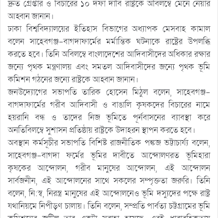
দ্রুত গ্রেপ্তার ও বিচারের ১০ দফা দাবি রাষ্ট্রকে অবিলম্বে মেনে নেয়ার
আহ্বান জানান।
ঢাকা বিশ্ববিদ্যালয়ের ইতিহাস বিভাগের অধ্যাপক মেসবাহ কামাল
বলেন সাহেবগঞ্জ-বাগদাফার্মের মর্মান্তিক ঘটনাকে রাষ্ট্রের উপলব্ধি
করতে হবে। তিনি অবিলম্বে বাংলাদেশের আদিবাসীদের অধিকার রক্ষার
জন্যে পৃথক মন্ত্রণালয় এবং সমতল আদিবাসীদের জন্যে পৃথক ভূমি
কমিশন গঠনের জন্যে রাষ্ট্রকে আহ্বান জানান।
জনউদ্যোগের সভাপতি তারিক হোসেন মিঠুল বলেন, সাহেবগঞ্জ-
বাগদাফার্মের গরীব আদিবাসী ও বাঙালি কৃষকদের বিচারের নামে
হয়রানি বন্ধ ও তাদের নিজ ভূমিতে পূর্নবাসনের ব্যাবস্থা করে
অনতিবিলম্বে সুশাসন প্রতিষ্ঠায় রাষ্ট্রকে উদাহরন স্থাপন করতে হবে।
অবস্থান কর্মসূচীর সভাপতি বিশিষ্ট রাজনীতিক পঙ্কজ ভট্টাচার্য্য বলেন,
সাহেবগঞ্জ-বাগদা ফর্মের ভূমির দাবীতে আন্দোলণরত ভূমিহারা
কৃষকের আন্দোলন, গরীব মানুষের আন্দোলন, এই আন্দোলন
সার্বজনীন, এই আন্দোলনের সাথে সকলের সম্পৃক্ততা জরুরি। তিনি
বলেন, নি:স্ব, নিরস্ত্র মানুষের এই আন্দোলনেও ভূমি দস্যুদের পক্ষে রাষ্ট্র
যথানিয়মে নিপীড়ণ চালায়। তিনি বলেন, সম্প্রতি পার্বত্য চট্টগ্রামের ভূমি