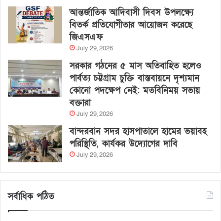
আন্তর্জাতিক আদিবাসী দিবস উপলক্ষ্যে
বিতর্ক প্রতিযোগীতার আয়োজন করেছে
জিএসএফ
July 29, 2026
সরকার গঠনের ৫ মাস অতিবাহিত হলেও
পার্বত্য চট্টগ্রাম চুক্তি বাস্তবায়নে দৃশ্যমান
কোনো পদক্ষেপ নেই: মতবিনিময় সভায়
বক্তারা
July 29, 2026
বান্দরবান সদর হাসপাতালে হামের ভয়াবহ
পরিস্থিতি, কার্যকর উদ্যোগের দাবি
July 29, 2026
সর্বাধিক পঠিত