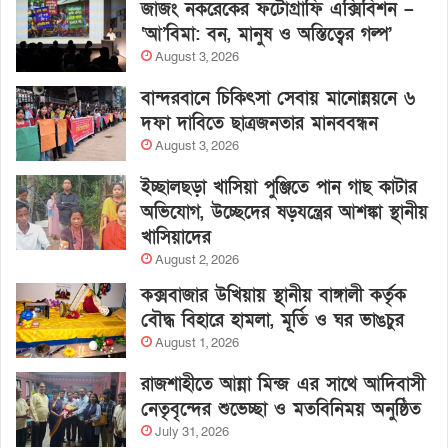
জাজং নকরেকের ফটোগ্রাফি এক্সিবিশন –
‘আ’বিমা: বন, মানুষ ও অস্তিত্বের গল্প’
August 3, 2026
বান্দরবানে চিকিৎসা সেবায় মানোন্নয়নে ৬
দফা দাবিতে ছাত্রজনতার মানববন্ধন
August 3, 2026
ইচ্ছালছড়া খাসিয়া পুঞ্জিতে পান গাছ কাটার
অভিযোগ, উচ্ছেদের ষড়যন্ত্রের আশঙ্কা স্থানীয়
খাসিয়াদের
August 2, 2026
কক্সবাজার উখিয়ায় স্থানীয় বাঙ্গালী কর্তৃক
বৌদ্ধ বিহারে হামলা, মূর্তি ও ঘর ভাঙচুর
August 1, 2026
রাজশাহীতে আন্না মিন্জ এর সাথে আদিবাসী
নেতৃবৃন্দের শুভেচ্ছা ও মতবিনিময় অনুষ্ঠিত
July 31, 2026