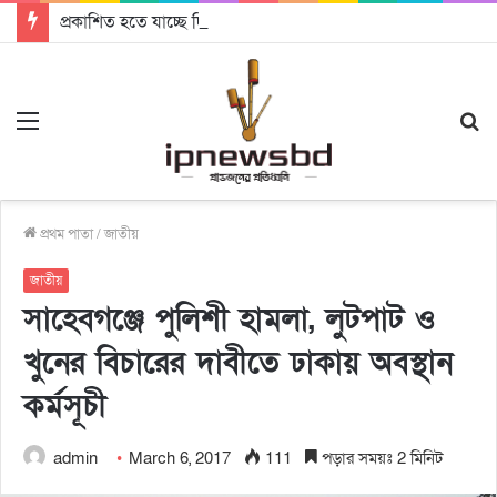
প্রকাশিত হতে যাচ্ছে দি রাবুগার নতুন গান ‘Baljanggi’
Menu
S
fo
প্রথম পাতা
/
জাতীয়
জাতীয়
সাহেবগঞ্জে পুলিশী হামলা, লুটপাট ও
খুনের বিচারের দাবীতে ঢাকায় অবস্থান
কর্মসূচী
admin
March 6, 2017
111
পড়ার সময়ঃ 2 মিনিট