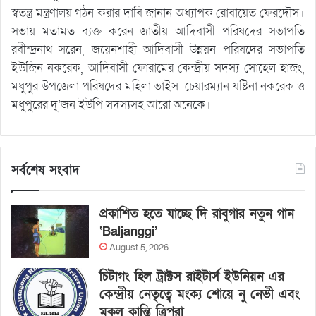
স্বতন্ত্র মন্ত্রণালয় গঠন করার দাবি জানান অধ্যাপক রোবায়েত ফেরদৌস।
সভায় মতামত ব্যক্ত করেন জাতীয় আদিবাসী পরিষদের সভাপতি
রবীন্দ্রনাথ সরেন, জয়েনশাহী আদিবাসী উন্নয়ন পরিষদের সভাপতি
ইউজিন নকরেক, আদিবাসী ফোরামের কেন্দ্রীয় সদস্য সোহেল হাজং,
মধুপুর উপজেলা পরিষদের মহিলা ভাইস-চেয়ারম্যান যষ্টিনা নকরেক ও
মধুপুরের দু’জন ইউপি সদস্যসহ আরো অনেকে।
সর্বশেষ সংবাদ
প্রকাশিত হতে যাচ্ছে দি রাবুগার নতুন গান
‘Baljanggi’
August 5, 2026
চিটাগং হিল ট্রাক্টস রাইটার্স ইউনিয়ন এর
কেন্দ্রীয় নেতৃত্বে মংক্য শোয়ে নু নেভী এবং
মুকুল কান্তি ত্রিপুরা