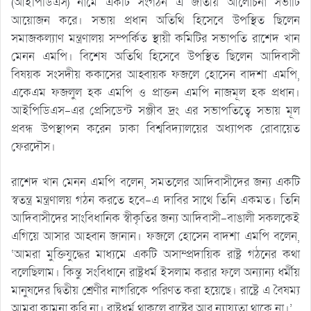
(আইপিডিএস) নামে একটি সংগঠন এ জাতীয় আলোচনা সভাটি
আয়োজন করে। সভায় প্রধান অতিথি হিসেবে উপস্থিত ছিলেন
সমাজকল্যাণ মন্ত্রণালয় সম্পর্কিত স্থায়ী কমিটির সভাপতি রাশেদ খান
মেনন এমপি। বিশেষ অতিথি হিসেবে উপস্থিত ছিলেন আদিবাসী
বিষয়ক সংসদীয় ককাসের আহ্বায়ক ফজলে হোসেন বাদশা এমপি,
একেএম ফজলুল হক এমপি ও প্রাক্তন এমপি নাজমূল হক প্রধান।
আইপিডিএস-এর প্রেসিডেন্ট সঞ্জীব দ্রং এর সভাপতিত্বে সভায় মূল
প্রবন্ধ উপস্থাপন করেন ঢাকা বিশ্ববিদ্যালয়ের অধ্যাপক রোবায়েত
ফেরদৌস।
রাশেদ খান মেনন এমপি বলেন, সমতলের আদিবাসীদের জন্য একটি
স্বতন্ত্র মন্ত্রণালয় গঠন করতে হবে-এ দাবির সাথে তিনি একমত। তিনি
আদিবাসীদের সাংবিধানিক স্বীকৃতির জন্য আদিবাসী-বাঙালী সকলকেই
এগিয়ে আসার আহ্বান জানান। ফজলে হোসেন বাদশা এমপি বলেন,
‘আমরা মুক্তিযুদ্ধের মাধ্যমে একটি অসাম্প্রদায়িক রাষ্ট্র গঠনের কথা
বলেছিলাম। কিন্তু সংবিধানে রাষ্ট্রধর্ম ইসলাম করার ফলে অন্যান্য ধর্মীয়
মানুষদের দ্বিতীয় শ্রেণীর নাগরিকে পরিণত করা হয়েছে। রাষ্ট্রে এ বৈষম্য
আমরা কামনা করি না। রাষ্ট্রধর্ম থাকলে রাষ্ট্রের আর ন্যায্যতা থাকে না।’