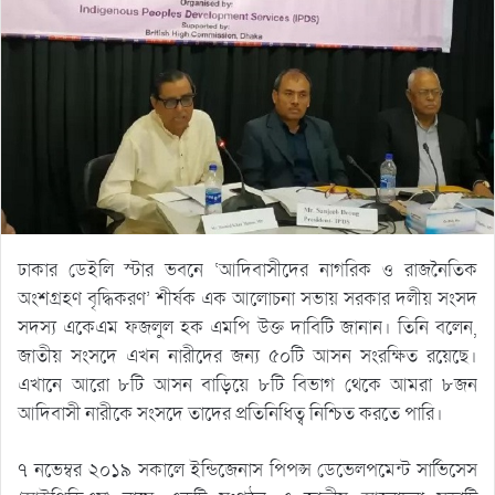
ঢাকার ডেইলি স্টার ভবনে ‘আদিবাসীদের নাগরিক ও রাজনৈতিক
অংশগ্রহণ বৃদ্ধিকরণ’ শীর্ষক এক আলোচনা সভায় সরকার দলীয় সংসদ
সদস্য একেএম ফজলুল হক এমপি উক্ত দাবিটি জানান। তিনি বলেন,
জাতীয় সংসদে এখন নারীদের জন্য ৫০টি আসন সংরক্ষিত রয়েছে।
এখানে আরো ৮টি আসন বাড়িয়ে ৮টি বিভাগ থেকে আমরা ৮জন
আদিবাসী নারীকে সংসদে তাদের প্রতিনিধিত্ব নিশ্চিত করতে পারি।
৭ নভেম্বর ২০১৯ সকালে ইন্ডিজেনাস পিপল্স ডেভেলপমেন্ট সার্ভিসেস