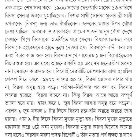
এক গ্রামে শেষ সভা করে। ১৯০০ সালের ফেব্রুয়ারি মাসের ১৩ তারিখে
বিরসা সেনত্রা জঙ্গলে ঘুমাচ্ছিলেন। বিশস্ত সাথী ডোনকা মুন্ডার স্ত্রী সালী
ভগবানের (বিরসা) জন্য ভাত রাঁধছিলেন। জঙ্গলের মাথার উপর ধোঁয়া
দেখা যাচ্ছিল। মনমারু ও জারকাইল গ্রামের ৭ জন মানুষ ধোঁয়া দেখে
সেখানে গিয়ে বিরসাকে অতর্কিতে ধরে ফেলে। বিশ্বাসঘাতকতা করে
বিরসাকে ইংরেজদের হাতে তুলে দেওয়া হয। বিরসাকে বন্দী করা হয়
এবং বিচার কাজ শুরু হয়। বিরসার সাথে সাথে ৫৮১ জন বিরসাইতেরও
বিচার শুরু হয়। এর মধ্যে ৩ জনের ফাঁসি হয় এবং ৭৭ জনের দ্বীপান্তরসহ
নানা মেয়াদে কারাদন্ড হয়। বিদ্রোহীদের রাঁচি জেলখানায় রাখা হয়েছিল
শেকল দিয়ে বেঁধে। ১৯০০ সালের ৩০ মে, বিরসা জেলের খাবার খায়
না, বিরসা অসুস্থ হয়ে পড়ে। পরীক্ষা-নিরীক্ষার পর বলা হয বিরসার
কলেরা হয়েছে। বিরসা বাঁচবে না। কিন্তু বিরসা আস্তে আস্তে সম্পূর্ণ
ভালো হয়ে যায়। হঠাৎ করে ৮ জুন বিরসা আবার অসুস্থ হয়ে পড়েন।
এরপর ৯ জুন সকাল ৮ টার দিকে বিরসা রক্ত বমি করতে করতে জ্ঞান
হারায়। প্রায় ৯ টার দিকে বিরসা মুন্ডার মৃত্যু হয়। বিরসা মুন্ডার মৃত্যুতে
হাহাকার করে ওঠে অন্য মুন্ডারা। বিরসার মৃত্যুর কারণ হিসেবে কলেরা
বলা হলেও বিরসার ময়না তদন্ত রিপোর্ট ও তাঁর মৃত্যুর পূর্ব লক্ষণের সাথে