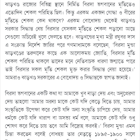
ঝাড়খণ্ড রাজ্যের বিভিন্ন স্থানে নির্মিত বিরসা ভগবানের মূর্তিতেও
এতোদিন শেকল পরিহিত ছিল। কিন্তু এরকম একজন যোদ্ধা ও বীরের
মূর্তিতে শেকল কেন থাকবে? এরকম বোধোদয় থেকেই ঝাড়খণ্ড
সরকার সিদ্ধান্ত নেয় বিরসার যেসকল মূর্তিতে শেকল পড়ানো আছে
সেগুলো অচিরেই খুলে ফেলতে হবে। ঝাড়খন্ডের মূখ্য মন্ত্রী রঘুবর দাস
এ সংক্রান্ত নির্দেশ জারির পরে গণমাধ্যমকে বলেছেন, ‘বিরসা মুন্ডা
ঝাড়খণ্ডের তরুণদের কাছে এক আলোকময় জ্যোতি, বিরসার মূর্তি
শেকল পরিহিত থাকলে তাদের মনে নেতিবাচক ধারণা জন্মাতে পারে
তাই বিরসার সকল মূর্তি শেকল মুক্ত করার সিদ্ধান্ত নেয়া হয়েছে।’
আমরাও ঝাড়খণ্ড সরকারের এ বোধোদয় ও সিদ্ধান্তকে স্বাগত জানাই।
বিরসা ভগবানের একটি কথা যা আমাকে খুব নাড়া দেয় এবং অনুপ্রেরণা
দেয় তাহলো ‘আমার অরন্য মাকে কেউ যদি কেড়ে নিতে চায়, আমার
সংস্কৃতিকে উপেক্ষা করে কেউ যদি অন্য সংস্কৃতি চাপিয়ে দেয়, আমার
ধর্মকে কেউ যদি খারাপ বা অসভ্য ধর্ম বলে, আমাকে কেউ যদি শুধু
শোষণ করে নিতে চায় তবে আমি বিদ্রোহ করবই।’ বিরসা মুন্ডা এমন
চিন্তা করতেন বলেই বোধহয় তার নেতৃত্বে ১৮৯৫-১৯০০ সালে