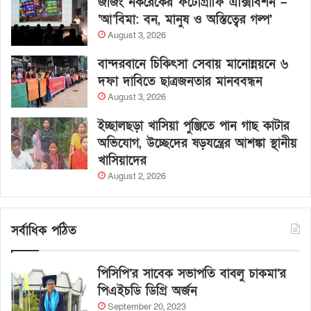
জাজং নকরেকের ফটোগ্রাফি এক্সিবিশন –
‘আ’বিমা: বন, মানুষ ও অস্তিত্বের গল্প’
August 3, 2026
বান্দরবানে চিকিৎসা সেবায় মানোন্নয়নে ৬
দফা দাবিতে ছাত্রজনতার মানববন্ধন
August 3, 2026
ইচ্ছালছড়া খাসিয়া পুঞ্জিতে পান গাছ কাটার
অভিযোগ, উচ্ছেদের ষড়যন্ত্রের আশঙ্কা স্থানীয়
খাসিয়াদের
August 2, 2026
সর্বাধিক পঠিত
পিসিপি’র সাবেক সভাপতি বাবলু চাকমা’র
পিএইচডি ডিগ্রি অর্জন
September 20, 2023