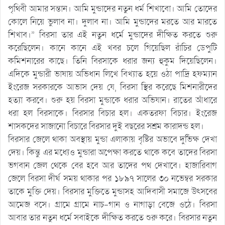
পৃথিবী আমার সন্তান। আমি মুন্ডাদের নতুন ধর্ম শিখাবো। আমি তোদের
কোলে নিয়ে ভুলাব না। দুলাব না। আমি মুন্ডাদের মরতে আর মারতে
শিখাব।” বিরসা তার এই নতুন ধর্মে মুন্ডাদের দীক্ষিত করতে শুরু
করেছিলেন। কানে কানে এই খবর চলে গিয়েছিল রাঁচির ডেপুটি
কমিশনারের কাছে। তিনি বিরসাকে ধরার জন্য হুকুম দিয়েছিলেন।
এদিকে মুন্ডারী ভাষায় অভিধান লিখে বিখ্যাত হয়ে ওঠা পাদ্রি হফম্যান
ইংরেজ সরকারকে আভাস দেয় যে, বিরসা স্থির করেছে মিশনারীদের
হত্যা করবে। শুরু হয় বিরসা মুন্ডাকে ধরার অভিযান। রাতের আঁধারে
ধরা হল বিরসাকে। বিরসার বিচার হল। একতরফা বিচার। ইংরেজ
শাসকদের সাজানো বিচারে বিরসার দুই বছরের সশ্রম কারাদন্ড হল।
বিরসার জেলে থাকা অবস্থায় মুন্ডা এলাকায় বৃষ্টির অভাবে দুর্ভিক্ষ দেখা
দেয়। কিন্তু এর মধ্যেও মুন্ডারা অপেক্ষা করতে থাকে কবে তাদের বিরসা
ভগবান জেল থেকে বের হবে আর তাদের পথ দেখাবে। হাজারিবাগ
জেলে বিরসা দীর্ঘ সময় থাকার পর ১৮৯৭ সালের ৩০ নভেম্বর সরকার
তাকে মুক্তি দেয়। বিরসার মুক্তিতে মুন্ডাসহ আদিবাসী সমাজে উৎসবের
আমেজ বসে। গ্রামে গ্রামে নাচ-গান ও নাগাড়া বেজে ওঠে। বিরসা
আবার তার নতুন ধর্মে সবাইকে দীক্ষিত করতে শুরু করে। বিরসার নতুন