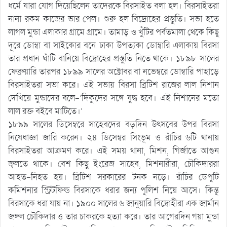
ধর্মে যারা যোগ দিয়েছিলেন তাদেরকে বিরসাইত বলা হল। বিরসাইতরা
নানা রকম কাজের ভার পেল। শুরু হল বিদ্রোহের প্রস্তুতি। সভা হতে
লাগল মুন্ডা এলাকার গ্রামে গ্রামে। তামাড় ও খুঁটির পর্বতমালা থেকে কিছু
দূরে ডোম্বা বা সাইকোর বনে ঢাকা উপত্যকা ডোম্বারি এলাকায় বিরসা
তার প্রধান ঘাঁটি বানিয়ে বিদ্রোহের প্রস্তুতি নিতে থাকে। ১৮৯৮ সালের
ফেব্রুয়ারি তারপর ১৮৯৯ সালের অক্টোবর বা নভেম্বরে ডোম্বারি পাহাড়ে
বিরসাইতরা সভা করে। এই সভায় বিরসা ব্রিটিশ রাজের লাল নিশান
দেখিয়ে মুন্ডাদের বলে-‘দিকুদের সঙ্গে যুদ্ধ হবে। এই নিশানের মতো
লাল রক্ত বইবে মাটিতে।’
১৮৯৯ সালের ডিসেম্বরে সাহেবদের বড়দিন উৎসবের উপর বিরসা
নিষেধাজ্ঞা জারি করেন। ২৪ ডিসেম্বর সিংভূম ও রাঁচির ৬টি থানায়
বিরসাইতরা আক্রমণ করে। এই সময় থানা, মিশন, গির্জাতে আগুন
জ্বলতে থাকে। বেশ কিছু ইংরেজ সাহেব, মিশনারীরা, চৌকিদাররা
আহত-নিহত হয়। ব্রিটিশ সরকারের টনক নড়ে। রাঁচির ডেপুটি
কমিশনার স্ট্রিটফিল্ড বিরসাকে ধরার জন্য পুলিশ নিয়ে আসে। কিন্তু
বিরসাকে ধরা যায় না। ১৯০০ সালের ৬ জানুয়ারি বিদ্রোহীরা এক জার্মান
জঙ্গল চৌকিদার ও তার চাকরকে হত্যা করে। তার আগেরদিন গয়া মুন্ডা