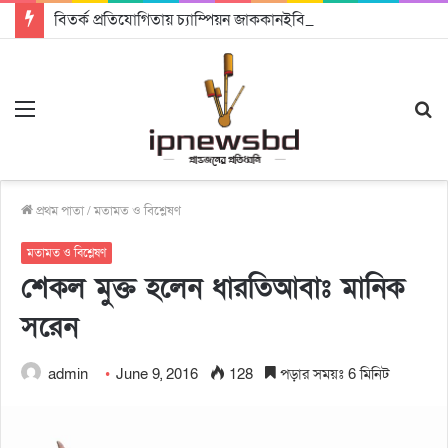
বিতর্ক প্রতিযোগিতায় চ্যাম্পিয়ন জাককানইবি, রানার্স আপ জিএসএফ
Menu
S
fo
প্রথম পাতা
/
মতামত ও বিশ্লেষণ
মতামত ও বিশ্লেষণ
শেকল মুক্ত হলেন ধারতিআবাঃ মানিক
সরেন
admin
June 9, 2016
128
পড়ার সময়ঃ 6 মিনিট