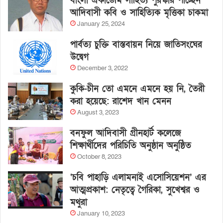
বাংলা একাডেমি সাহিত্য পুরস্কার পাচ্ছেন
আদিবাসী কবি ও সাহিত্যিক মৃত্তিকা চাকমা
January 25, 2024
পার্বত্য চুক্তি বাস্তবায়ন নিয়ে জাতিসংঘের
উদ্বেগ
December 3, 2022
কুকি-চীন তো এমনে এমনে হয় নি, তৈরী
করা হয়েছে: রাশেদ খান মেনন
August 3, 2023
বনফুল আদিবাসী গ্রীনহার্ট কলেজে
শিক্ষার্থীদের পরিচিতি অনুষ্ঠান অনুষ্ঠিত
October 8, 2023
‘চবি পাহাড়ি এলামনাই এসোসিয়েশন’ এর
আত্মপ্রকাশ: নেতৃত্বে গৈরিকা, সুখেশ্বর ও
মথুরা
January 10, 2023