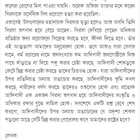
কলেরা রোগের মিল পাওয়া যায়নি। অনেক অভিজ্ঞ ডাক্তার মনে করেন
বিরসাকে অর্সেনিক বিষ প্রয়োগে হত্যা করা হয়েছিল।
এভাবেই উলগুলানের মহানায়ক বিরসার মৃত্যু হলেও আজ অবধি তিনি
বিরসা ভগবান হয়ে বেঁচে আছেন। বিরসা দেখিয়ে গেছেন অধিকার
প্রতিষ্ঠার জন্য প্রয়োজনে বিদ্রোহ করতে হবে, জীবন দিতে হবে। তাঁর
এই আত্মত্যাগ আমাদের অনুপ্রেরনা হোক। তবে আজও যারা সেবার
নামে, ধর্ম প্রচারের নামে জনসংখ্যায় কম আদিবাসী জনগোষ্ঠীকে নিজ
পায়ে দাঁড়াতে না দিয়ে পঙ্গু করার চেষ্টা করছে, আদিবাসী শেকড়কে
কেটে ছিন্ন করার চেষ্টা করছে তাদের চিত্তশুদ্ধ হোক। যারা আদিবাসীদের
উপর প্রতিনিয়ত অন্যায় অত্যাচার করছে, আদিবাসীদের ভূমি দখল
করছে, নারীদের ধর্ষণ করছে তাদেরও শুভবোধ হোক এবং প্রত্যেক
আদিবাসী এক একজন বিরসা ভগবান হয়ে আদিবাসীদের সংস্কৃতি ও
অধিকার রক্ষার যুদ্ধে সামিল হোক। সবশেষে একটি প্রশ্ন রেখে শেষ
করবো, আদিবাসীদের উপর অন্যায় অত্যাচারের যে অদৃশ্য শেকল
পড়ানো আছে সেটি ছিন্ন করার বোধোদয় কবে আমাদের রাষ্ট্রের হবে?
লেখক: