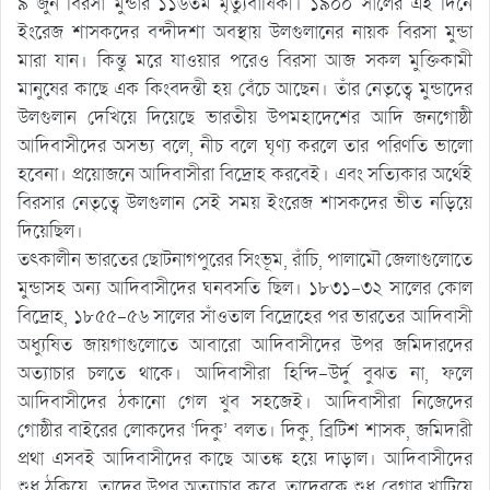
৯ জুন বিরসা মুন্ডার ১১৬তম মৃত্যুবার্ষিকী। ১৯০০ সালের এই দিনে
ইংরেজ শাসকদের বন্দীদশা অবস্থায় উলগুলানের নায়ক বিরসা মুন্ডা
মারা যান। কিন্তু মরে যাওয়ার পরেও বিরসা আজ সকল মুক্তিকামী
মানুষের কাছে এক কিংবদন্তী হয় বেঁচে আছেন। তাঁর নেতৃত্বে মুন্ডাদের
উলগুলান দেখিয়ে দিয়েছে ভারতীয় উপমহাদেশের আদি জনগোষ্ঠী
আদিবাসীদের অসভ্য বলে, নীচ বলে ঘৃণ্য করলে তার পরিণতি ভালো
হবেনা। প্রয়োজনে আদিবাসীরা বিদ্রোহ করবেই। এবং সত্যিকার অর্থেই
বিরসার নেতৃত্বে উলগুলান সেই সময় ইংরেজ শাসকদের ভীত নড়িয়ে
দিয়েছিল।
তৎকালীন ভারতের ছোটনাগপুরের সিংভূম, রাঁচি, পালামৌ জেলাগুলোতে
মুন্ডাসহ অন্য আদিবাসীদের ঘনবসতি ছিল। ১৮৩১-৩২ সালের কোল
বিদ্রোহ, ১৮৫৫-৫৬ সালের সাঁওতাল বিদ্রোহের পর ভারতের আদিবাসী
অধ্যুষিত জায়গাগুলোতে আবারো আদিবাসীদের উপর জমিদারদের
অত্যাচার চলতে থাকে। আদিবাসীরা হিন্দি-উর্দু বুঝত না, ফলে
আদিবাসীদের ঠকানো গেল খুব সহজেই। আদিবাসীরা নিজেদের
গোষ্ঠীর বাইরের লোকদের ‘দিকু’ বলত। দিকু, ব্রিটিশ শাসক, জমিদারী
প্রথা এসবই আদিবাসীদের কাছে আতঙ্ক হয়ে দাড়াল। আদিবাসীদের
শুধু ঠকিয়ে, তাদের উপর অত্যাচার করে, তাদেরকে শুধু বেগার খাটিয়ে