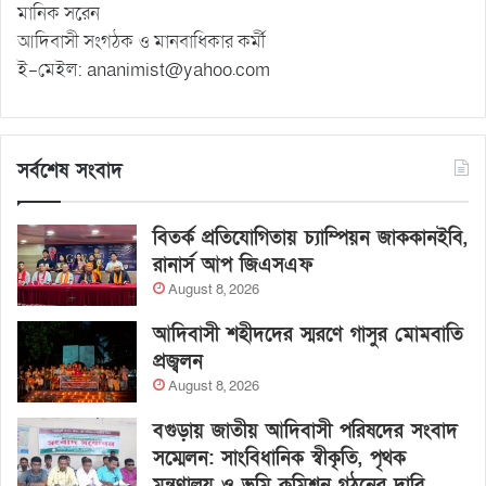
মানিক সরেন
আদিবাসী সংগঠক ও মানবাধিকার কর্মী
ই-মেইল:
ananimist@yahoo.com
সর্বশেষ সংবাদ
বিতর্ক প্রতিযোগিতায় চ্যাম্পিয়ন জাককানইবি,
রানার্স আপ জিএসএফ
August 8, 2026
আদিবাসী শহীদদের স্মরণে গাসুর মোমবাতি
প্রজ্বলন
August 8, 2026
বগুড়ায় জাতীয় আদিবাসী পরিষদের সংবাদ
সম্মেলন: সাংবিধানিক স্বীকৃতি, পৃথক
মন্ত্রণালয় ও ভূমি কমিশন গঠনের দাবি