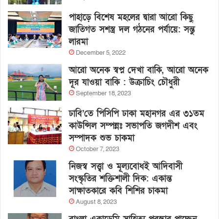
পাহাড়ে বিশেষ মহলের দ্বারা আরো কিছু
জাতিগত সশস্ত্র দল গঠনের পর্যায়ে: সন্তু
লারমা
December 5, 2022
আরো অনেক স্বপ্ন দেখা বাকি, আরো অনেক
দূর যাওয়া বাকি : উক্রাচিং চৌধুরী
September 18, 2023
ঢাবি’তে পিসিপি ঢাকা মহানগর এর ৩১তম
কাউন্সিল সম্পন্নঃ সভাপতি জগদীশ এবং
সম্পাদক শুভ চাকমা
October 7, 2023
নিজস্ব সত্ত্বা ও মূল্যবোধই আদিবাসী
সংস্কৃতির শক্তিশালী দিক: একান্ত
সাক্ষাতকারে কবি শিশির চাকমা
August 8, 2023