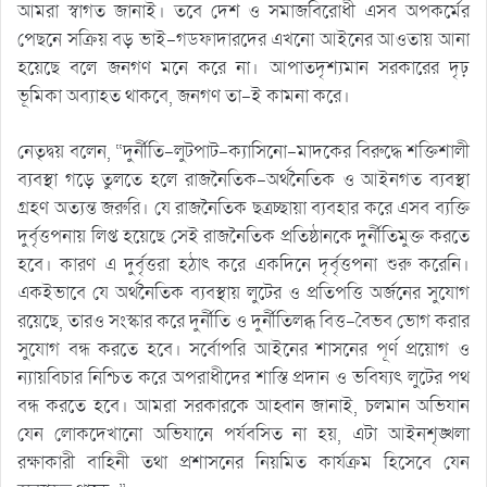
আমরা স্বাগত জানাই। তবে দেশ ও সমাজবিরোধী এসব অপকর্মের
পেছনে সক্রিয় বড় ভাই-গডফাদারদের এখনো আইনের আওতায় আনা
হয়েছে বলে জনগণ মনে করে না। আপাতদৃশ্যমান সরকারের দৃঢ়
ভূমিকা অব্যাহত থাকবে, জনগণ তা-ই কামনা করে।
নেতৃদ্বয় বলেন, “দুর্নীতি-লুটপাট-ক্যাসিনো-মাদকের বিরুদ্ধে শক্তিশালী
ব্যবস্থা গড়ে তুলতে হলে রাজনৈতিক-অর্থনৈতিক ও আইনগত ব্যবস্থা
গ্রহণ অত্যন্ত জরুরি। যে রাজনৈতিক ছত্রচ্ছায়া ব্যবহার করে এসব ব্যক্তি
দুর্বৃত্তপনায় লিপ্ত হয়েছে সেই রাজনৈতিক প্রতিষ্ঠানকে দুর্নীতিমুক্ত করতে
হবে। কারণ এ দুর্বৃত্তরা হঠাৎ করে একদিনে দৃর্বৃত্তপনা শুরু করেনি।
একইভাবে যে অর্থনৈতিক ব্যবস্থায় লুটের ও প্রতিপত্তি অর্জনের সুযোগ
রয়েছে, তারও সংস্কার করে দুর্নীতি ও দুর্নীতিলব্ধ বিত্ত-বৈভব ভোগ করার
সুযোগ বন্ধ করতে হবে। সর্বোপরি আইনের শাসনের পূর্ণ প্রয়োগ ও
ন্যায়বিচার নিশ্চিত করে অপরাধীদের শাস্তি প্রদান ও ভবিষ্যৎ লুটের পথ
বন্ধ করতে হবে। আমরা সরকারকে আহ্বান জানাই, চলমান অভিযান
যেন লোকদেখানো অভিযানে পর্যবসিত না হয়, এটা আইনশৃঙ্খলা
রক্ষাকারী বাহিনী তথা প্রশাসনের নিয়মিত কার্যক্রম হিসেবে যেন