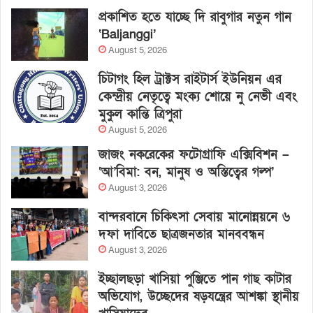
প্রকাশিত হতে যাচ্ছে দি রাবুগার নতুন গান
‘Baljanggi’
August 5, 2026
চিটাগং হিল ট্রাক্টস রাইটার্স ইউনিয়ন এর
কেন্দ্রীয় নেতৃত্বে মংক্য শোয়ে নু নেভী এবং
মুকুল কান্তি ত্রিপুরা
August 5, 2026
জাজং নকরেকের ফটোগ্রাফি এক্সিবিশন –
‘আ’বিমা: বন, মানুষ ও অস্তিত্বের গল্প’
August 3, 2026
বান্দরবানে চিকিৎসা সেবায় মানোন্নয়নে ৬
দফা দাবিতে ছাত্রজনতার মানববন্ধন
August 3, 2026
ইচ্ছালছড়া খাসিয়া পুঞ্জিতে পান গাছ কাটার
অভিযোগ, উচ্ছেদের ষড়যন্ত্রের আশঙ্কা স্থানীয়