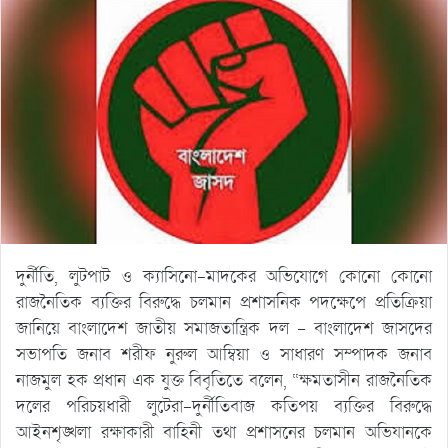
দুর্নীতি, লুটপাট ও ক্যাসিনো-মাদকের অভিযোগে কোনো কোনো
রাজনৈতিক ব্যক্তির বিরুদ্ধে চলমান প্রশাসনিক পদক্ষেপে প্রতিক্রিয়া
জানিয়ে বাংলাদেশ জাতীয় সমাজতান্ত্রিক দল – বাংলাদেশ জাসদের
সভাপতি জনাব শরীফ নুরুল আম্বিয়া ও সাধারণ সম্পাদক জনাব
নাজমুল হক প্রধান এক যুক্ত বিবৃতিতে বলেন, “ক্ষমতাসীন রাজনৈতিক
দলের পরিচয়ধারী লুটেরা-দুর্নীতিবাজ কতিপয় ব্যক্তির বিরুদ্ধে
আইনশৃঙ্খলা রক্ষাকারী বাহিনী তথা প্রশাসনের চলমান অভিযানকে