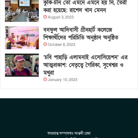
কুকি-চীন তো এমনে এমনে হয় নি, তৈরী
করা হয়েছে: রাশেদ খান মেনন
August 3, 2023
বনফুল আদিবাসী গ্রীনহার্ট কলেজে
শিক্ষার্থীদের পরিচিতি অনুষ্ঠান অনুষ্ঠিত
October 8, 2023
‘চবি পাহাড়ি এলামনাই এসোসিয়েশন’ এর
আত্মপ্রকাশ: নেতৃত্বে গৈরিকা, সুখেশ্বর ও
মথুরা
January 10, 2023
ভারপ্রাপ্ত সম্পাদকঃ আন্তনী রেমা