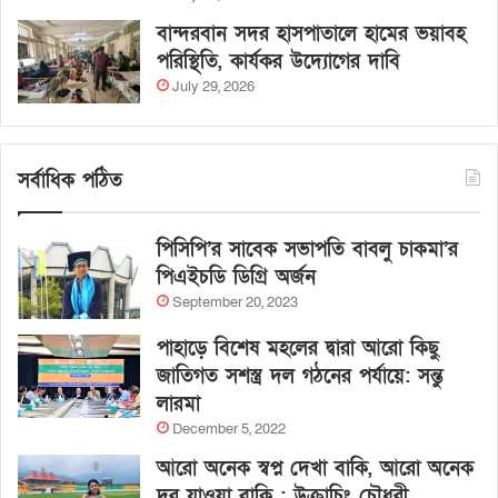
বান্দরবান সদর হাসপাতালে হামের ভয়াবহ
পরিস্থিতি, কার্যকর উদ্যোগের দাবি
July 29, 2026
সর্বাধিক পঠিত
পিসিপি’র সাবেক সভাপতি বাবলু চাকমা’র
পিএইচডি ডিগ্রি অর্জন
September 20, 2023
পাহাড়ে বিশেষ মহলের দ্বারা আরো কিছু
জাতিগত সশস্ত্র দল গঠনের পর্যায়ে: সন্তু
লারমা
December 5, 2022
আরো অনেক স্বপ্ন দেখা বাকি, আরো অনেক
দূর যাওয়া বাকি : উক্রাচিং চৌধুরী