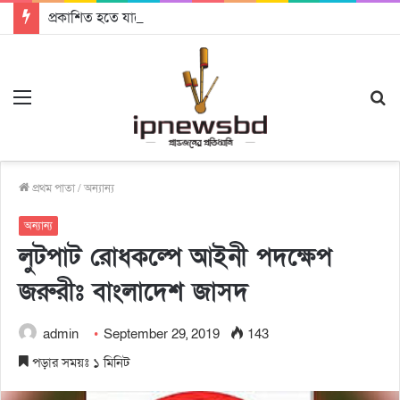
প্রকাশিত হতে যাচ্ছে দি রাবুগার নতুন গান ‘Baljanggi’
Menu
S
fo
প্রথম পাতা
/
অন্যান্য
অন্যান্য
লুটপাট রোধকল্পে আইনী পদক্ষেপ
জরুরীঃ বাংলাদেশ জাসদ
admin
September 29, 2019
143
পড়ার সময়ঃ ১ মিনিট