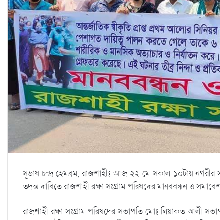
সূভাষ চন্দ্র হেমব্রম, রাজশাহীঃ আজ ২২ মে সকাল ১০টায় নগরীর স
তদন্ত দাবিতে রাজশাহী রক্ষা সংগ্রাম পরিষদের মানববন্ধন ও সমাবেশ
রাজশাহী রক্ষা সংগ্রাম পরিষদের সভাপতি মোঃ লিয়াকত আলী সভাপত