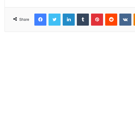
Facebook
Twitter
LinkedIn
Tumblr
Pinterest
Reddit
VKontakte
Share