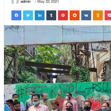
admin
May 22, 2021
Facebook
Twitter
LinkedIn
Tumblr
Pinterest
Reddit
VKontakte
Odnoklassniki