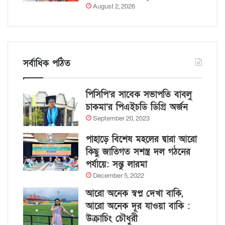
August 2, 2026
সর্বাধিক পঠিত
পিসিপি’র সাবেক সভাপতি বাবলু
চাকমা’র পিএইচডি ডিগ্রি অর্জন
September 20, 2023
পাহাড়ে বিশেষ মহলের দ্বারা আরো
কিছু জাতিগত সশস্ত্র দল গঠনের
পর্যায়ে: সন্তু লারমা
December 5, 2022
আরো অনেক স্বপ্ন দেখা বাকি,
আরো অনেক দূর যাওয়া বাকি :
উক্রাচিং চৌধুরী