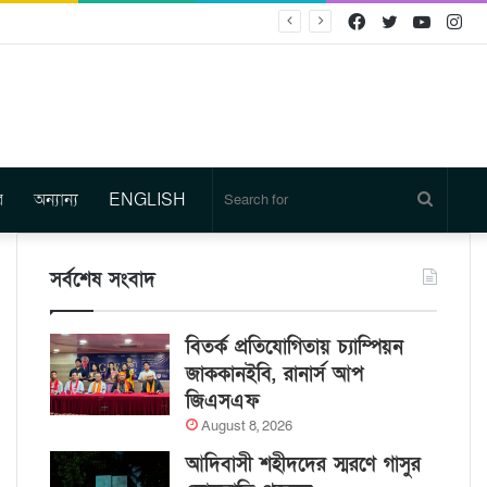
Facebook
Twitter
YouTu
In
র
অন্যান্য
ENGLISH
Search
for
সর্বশেষ সংবাদ
বিতর্ক প্রতিযোগিতায় চ্যাম্পিয়ন
জাককানইবি, রানার্স আপ
জিএসএফ
August 8, 2026
আদিবাসী শহীদদের স্মরণে গাসুর