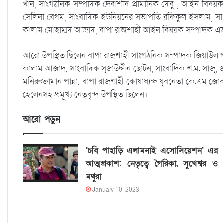
খান, সাংগঠনিক সম্পাদক দেবাশীষ প্রামানিক দেবু , আইন বিষয়ক সম্প
সেলিনা বেগম, সাংবাদিক ইউনিয়নের সভাপতি রফিকুল ইসলাম, সাধ
কালাম মোহাম্মদ আজাদ, বাপা রাজশাহী আইন বিষয়ক সম্পাদক এড.
আরো উপস্থিত ছিলেন বাপা রাজশাহী সাংগঠনিক সম্পাদক জিয়াউল গনি 
কালাম আজাদ, সাংবাদিক সুজাউদ্দীন ছোটন, সাংবাদিক শ.ম. সাজু, জা
মনিরুজ্জামান পান্না, বাপা রাজশাহী কোষাধ্যক্ষ যুবনেতা কে.এম 
হেলেনসহ প্রমূখ্য নেতৃবৃন্দ উপস্থিত ছিলেন।
আরো পড়ুন
‘চবি পাহাড়ি এলামনাই এসোসিয়েশন’ এর
আত্মপ্রকাশ: নেতৃত্বে গৈরিকা, সুখেশ্বর ও
মথুরা
January 10, 2023