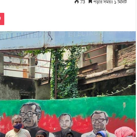
73
পড়ার সময়ঃ ১ মিনিট
Pocket