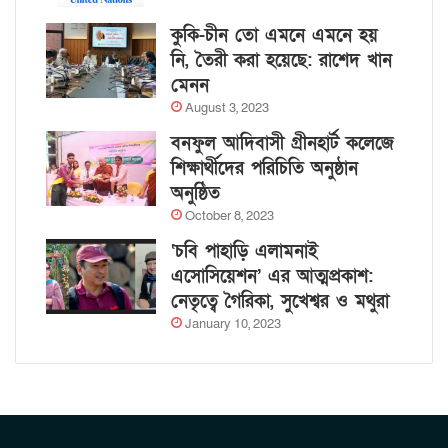
কুকি-চীন তো এমনে এমনে হয়
নি, তৈরী করা হয়েছে: রাশেদ খান
মেনন
August 3, 2023
বনফুল আদিবাসী গ্রীনহার্ট কলেজে
শিক্ষার্থীদের পরিচিতি অনুষ্ঠান
অনুষ্ঠিত
October 8, 2023
‘চবি পাহাড়ি এলামনাই
এসোসিয়েশন’ এর আত্মপ্রকাশ:
নেতৃত্বে গৈরিকা, সুখেশ্বর ও মথুরা
January 10, 2023