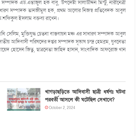
াদক এড.এন্তাজুল হক বাবু, উপদেষ্টা সালাউদ্দিন মিন্টু, নারীনেত্রী
ারণ সম্পাদক তানজীমুল হক, প্রথম আলোর নিজস্ব প্রতিবেদক আবুল
শফিকুল ইসলাম বক্তব্য রাখেন।
সেলিম, মুক্তিযুদ্ধ চেতনা বাস্তবায়ন মঞ্চ এর সাধারণ সম্পাদক আবুল
তীয় আদিবাসী পরিষদের দপ্তর সম্পাদক সূভাষ চন্দ্র হেমব্রম, যুবনেতা
জোবায়েদ হোসেন জিতু, ছাত্রনেতা জাহিদ হাসান, সাংবাদিক আফরোজ খান
খাগড়াছড়িতে আদিবাসী ছাত্রী ধর্ষণঃ ঘটনা
পরবর্তী আসলে কী ঘটেছিল সেখানে?
October 2, 2024