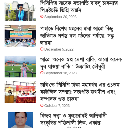
পিসিপি’র সাবেক সভাপতি বাবলু চাকমা’র
পিএইচডি ডিগ্রি অর্জন
September 20, 2023
পাহাড়ে বিশেষ মহলের দ্বারা আরো কিছু
জাতিগত সশস্ত্র দল গঠনের পর্যায়ে: সন্তু
লারমা
December 5, 2022
আরো অনেক স্বপ্ন দেখা বাকি, আরো অনেক
দূর যাওয়া বাকি : উক্রাচিং চৌধুরী
September 18, 2023
ঢাবি’তে পিসিপি ঢাকা মহানগর এর ৩১তম
কাউন্সিল সম্পন্নঃ সভাপতি জগদীশ এবং
সম্পাদক শুভ চাকমা
October 7, 2023
নিজস্ব সত্ত্বা ও মূল্যবোধই আদিবাসী
সংস্কৃতির শক্তিশালী দিক: একান্ত