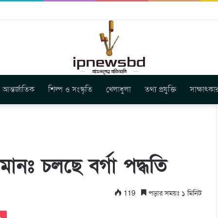
স ইউনিয়ন এর কেন্দ্রীয় নেতৃত্বে মংক্য শোয়ে নু নেভী এবং মুকুল কান্তি ত্রিপুরা
আন্তর্জাতিক
শিল্প ও সংস্কৃতি
খেলাধুলা
তথ্য প্রযুক্তি
সাক্ষাৎকা
মানঃ চলছে বর্গা পদ্ধতি
119
পড়ার সময়ঃ ১ মিনিট
Pocket