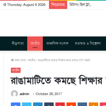
শিরোনাম
চিটাগং হিল ট্রাক্টস রাইটার্
Thursday, August 6 2026
নীড়পাতা
জাতীয়
আঞ্চলিক সংবাদ
মতামত ও বিশ্লেষণ
প্রথম পাতা
/
জাতীয়
/
রাঙামাটিতে কমছে শিক্ষার মানঃ চলছে বর্গা পদ্ধতি
জাতীয়
রাঙামাটিতে কমছে শিক্ষার 
admin
October 26, 2017
Facebook
Twitter
LinkedIn
Tumblr
Pinterest
Reddit
VKontakte
Odnoklassniki