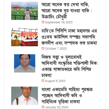
আরো অনেক স্বপ্ন দেখা বাকি,
আরো অনেক দূর যাওয়া বাকি :
উক্রাচিং চৌধুরী
September 18, 2023
ঢাবি’তে পিসিপি ঢাকা মহানগর এর
৩১তম কাউন্সিল সম্পন্নঃ সভাপতি
জগদীশ এবং সম্পাদক শুভ চাকমা
October 7, 2023
নিজস্ব সত্ত্বা ও মূল্যবোধই
আদিবাসী সংস্কৃতির শক্তিশালী দিক:
একান্ত সাক্ষাতকারে কবি শিশির
চাকমা
August 8, 2023
বাংলা একাডেমি সাহিত্য পুরস্কার
পাচ্ছেন আদিবাসী কবি ও
সাহিত্যিক মৃত্তিকা চাকমা
January 25, 2024