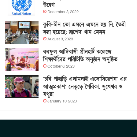
উদ্বেগ
December 3, 2022
কুকি-চীন তো এমনে এমনে হয় নি, তৈরী
করা হয়েছে: রাশেদ খান মেনন
August 3, 2023
বনফুল আদিবাসী গ্রীনহার্ট কলেজে
শিক্ষার্থীদের পরিচিতি অনুষ্ঠান অনুষ্ঠিত
October 8, 2023
‘চবি পাহাড়ি এলামনাই এসোসিয়েশন’ এর
আত্মপ্রকাশ: নেতৃত্বে গৈরিকা, সুখেশ্বর ও
মথুরা
January 10, 2023