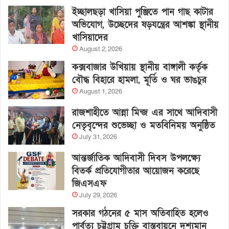
ইচ্ছালছড়া খাসিয়া পুঞ্জিতে পান গাছ কাটার
অভিযোগ, উচ্ছেদের ষড়যন্ত্রের আশঙ্কা স্থানীয়
খাসিয়াদের
August 2, 2026
কক্সবাজার উখিয়ায় স্থানীয় বাঙ্গালী কর্তৃক
বৌদ্ধ বিহারে হামলা, মূর্তি ও ঘর ভাঙচুর
August 1, 2026
রাজশাহীতে আন্না মিন্জ এর সাথে আদিবাসী
নেতৃবৃন্দের শুভেচ্ছা ও মতবিনিময় অনুষ্ঠিত
July 31, 2026
আন্তর্জাতিক আদিবাসী দিবস উপলক্ষ্যে
বিতর্ক প্রতিযোগীতার আয়োজন করেছে
জিএসএফ
July 29, 2026
সরকার গঠনের ৫ মাস অতিবাহিত হলেও
পার্বত্য চট্টগ্রাম চুক্তি বাস্তবায়নে দৃশ্যমান