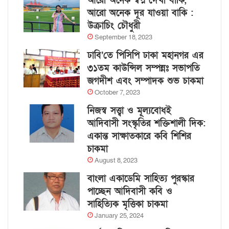
আরো অনেক স্বপ্ন দেখা বাকি,
আরো অনেক দূর যাওয়া বাকি :
উক্রাচিং চৌধুরী
September 18, 2023
ঢাবি’তে পিসিপি ঢাকা মহানগর এর
৩১তম কাউন্সিল সম্পন্নঃ সভাপতি
জগদীশ এবং সম্পাদক শুভ চাকমা
October 7, 2023
নিজস্ব সত্ত্বা ও মূল্যবোধই
আদিবাসী সংস্কৃতির শক্তিশালী দিক:
একান্ত সাক্ষাতকারে কবি শিশির
চাকমা
August 8, 2023
বাংলা একাডেমি সাহিত্য পুরস্কার
পাচ্ছেন আদিবাসী কবি ও
সাহিত্যিক মৃত্তিকা চাকমা
January 25, 2024