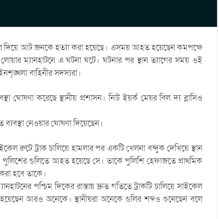
রাক তুলে দিয়ে আট জনকে হত্যা করা হয়েছে। এসময় আহত হয়েছেন কমপক্ষে
 লোয়ার ম্যানহাটনে এ ঘটনা ঘটে। ঘটনার পর স্থান ত্যাগের সময় ওই
শৃঙ্খলা বাহিনীর সদস্যরা।
্থা ঘোষণা করেছে স্থানীয় প্রশাসন। নিউ ইয়র্ক মেয়র বিল দ্য ব্লাসিও
্রুত ব্যবস্থা নেওয়ার ঘোষণা দিয়েছেন।
সাইকেল রুটে ট্রাক চালিয়ে হামলার পর একটি খেলনা বন্দুক দেখিয়ে স্থান
 পুলিশের গুলিতে আহত হয়েছে সে। তাকে পুলিশি হেফাজতে প্রাথমিক
 করা হবে তাকে।
যানহাটনের পশ্চিম দিকের রাস্তায় দ্রুত গতিতে ট্রাকটি চালিয়ে সাইকেল
হয়েছেন আরও অনেকে। স্থানীয়রা অনেকে গুলির শব্দও শুনেছেন বলে