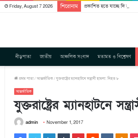
শিরোনাম
প্রকাশিত হতে যাচ্ছে দি রাবুগ
Friday, August 7 2026
নীড়পাতা
জাতীয়
আঞ্চলিক সংবাদ
মতামত ও বিশ্লেষণ
প্রথম পাতা
/
আন্তর্জাতিক
/
যুক্তরাষ্ট্রের ম্যানহাটনে সন্ত্রাসী হামলা: নিহত ৮
আন্তর্জাতিক
যুক্তরাষ্ট্রের ম্যানহাটনে সন্
admin
November 1, 2017
Facebook
Twitter
LinkedIn
Tumblr
Pinterest
Reddit
VKontakte
Odnoklassniki