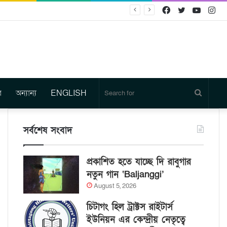
Facebook
Twitter
YouTu
In
র
অন্যান্য
ENGLISH
Search
for
সর্বশেষ সংবাদ
প্রকাশিত হতে যাচ্ছে দি রাবুগার
নতুন গান ‘Baljanggi’
August 5, 2026
চিটাগং হিল ট্রাক্টস রাইটার্স
ইউনিয়ন এর কেন্দ্রীয় নেতৃত্বে